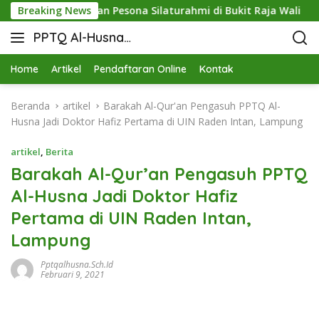
ringsewu dan Pesona Silaturahmi di Bukit Raja Wali
Breaking News
Me
PPTQ Al-Husna
Bukit Raja Wali
Home
Artikel
Pendaftaran Online
Kontak
Beranda
artikel
Barakah Al-Qur'an Pengasuh PPTQ Al-
Husna Jadi Doktor Hafiz Pertama di UIN Raden Intan, Lampung
artikel
,
Berita
Barakah Al-Qur’an Pengasuh PPTQ
Al-Husna Jadi Doktor Hafiz
Pertama di UIN Raden Intan,
Lampung
Pptqalhusna.sch.id
Februari 9, 2021