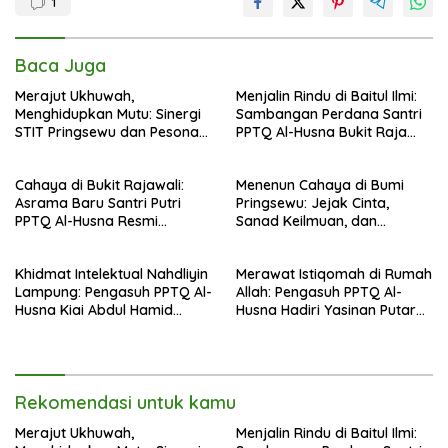
1
Baca Juga
Merajut Ukhuwah,
Menjalin Rindu di Baitul Ilmi:
Menghidupkan Mutu: Sinergi
Sambangan Perdana Santri
STIT Pringsewu dan Pesona
PPTQ Al-Husna Bukit Raja
Silaturahmi di Bukit Raja Wali
Wali, Merajut Makna
Perpisahan Menuju Cahaya
Cahaya di Bukit Rajawali:
Menenun Cahaya di Bumi
Suci
Asrama Baru Santri Putri
Pringsewu: Jejak Cinta,
PPTQ Al-Husna Resmi
Sanad Keilmuan, dan
Ditempati
Keteguhan Khidmah Dr. KH.
Abdul Hamid di Jalan
Khidmat Intelektual Nahdliyin
Merawat Istiqomah di Rumah
Nahdlatul Ulama
Lampung: Pengasuh PPTQ Al-
Allah: Pengasuh PPTQ Al-
Husna Kiai Abdul Hamid
Husna Hadiri Yasinan Putaran
Sambut Undangan Menulis
ke-8 di Masjid Al-Hidayah
Buku Antologi Muktamar ke-
35 NU
Rekomendasi untuk kamu
Merajut Ukhuwah,
Menjalin Rindu di Baitul Ilmi: