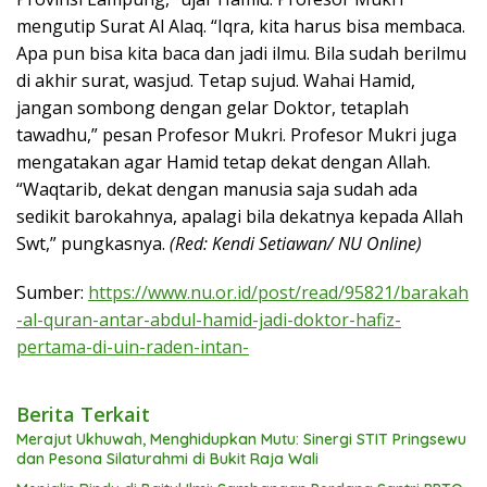
mengutip Surat Al Alaq. “Iqra, kita harus bisa membaca.
Apa pun bisa kita baca dan jadi ilmu. Bila sudah berilmu
di akhir surat, wasjud. Tetap sujud. Wahai Hamid,
jangan sombong dengan gelar Doktor, tetaplah
tawadhu,” pesan Profesor Mukri. Profesor Mukri juga
mengatakan agar Hamid tetap dekat dengan Allah.
“Waqtarib, dekat dengan manusia saja sudah ada
sedikit barokahnya, apalagi bila dekatnya kepada Allah
Swt,” pungkasnya.
(Red: Kendi Setiawan/ NU Online)
Sumber:
https://www.nu.or.id/post/read/95821/barakah
-al-quran-antar-abdul-hamid-jadi-doktor-hafiz-
pertama-di-uin-raden-intan-
Berita Terkait
Merajut Ukhuwah, Menghidupkan Mutu: Sinergi STIT Pringsewu
dan Pesona Silaturahmi di Bukit Raja Wali