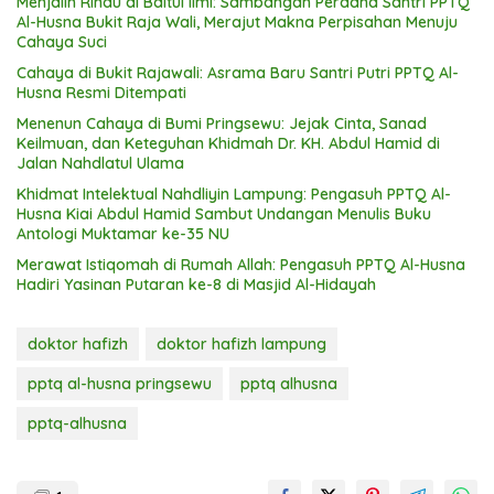
Menjalin Rindu di Baitul Ilmi: Sambangan Perdana Santri PPTQ
Al-Husna Bukit Raja Wali, Merajut Makna Perpisahan Menuju
Cahaya Suci
Cahaya di Bukit Rajawali: Asrama Baru Santri Putri PPTQ Al-
Husna Resmi Ditempati
Menenun Cahaya di Bumi Pringsewu: Jejak Cinta, Sanad
Keilmuan, dan Keteguhan Khidmah Dr. KH. Abdul Hamid di
Jalan Nahdlatul Ulama
Khidmat Intelektual Nahdliyin Lampung: Pengasuh PPTQ Al-
Husna Kiai Abdul Hamid Sambut Undangan Menulis Buku
Antologi Muktamar ke-35 NU
Merawat Istiqomah di Rumah Allah: Pengasuh PPTQ Al-Husna
Hadiri Yasinan Putaran ke-8 di Masjid Al-Hidayah
doktor hafizh
doktor hafizh lampung
pptq al-husna pringsewu
pptq alhusna
pptq-alhusna