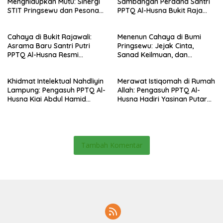
Menghidupkan Mutu: Sinergi
Sambangan Perdana Santri
STIT Pringsewu dan Pesona
PPTQ Al-Husna Bukit Raja
Silaturahmi di Bukit Raja Wali
Wali, Merajut Makna
Perpisahan Menuju Cahaya
Cahaya di Bukit Rajawali:
Menenun Cahaya di Bumi
Suci
Asrama Baru Santri Putri
Pringsewu: Jejak Cinta,
PPTQ Al-Husna Resmi
Sanad Keilmuan, dan
Ditempati
Keteguhan Khidmah Dr. KH.
Abdul Hamid di Jalan
Khidmat Intelektual Nahdliyin
Merawat Istiqomah di Rumah
Nahdlatul Ulama
Lampung: Pengasuh PPTQ Al-
Allah: Pengasuh PPTQ Al-
Husna Kiai Abdul Hamid
Husna Hadiri Yasinan Putaran
Sambut Undangan Menulis
ke-8 di Masjid Al-Hidayah
Buku Antologi Muktamar ke-
35 NU
Tambah Komentar