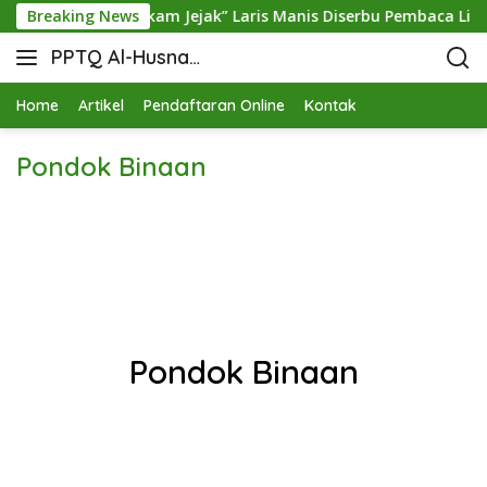
 Hamid, Buku “Rekam Jejak” Laris Manis Diserbu Pembaca Linta
Breaking News
PPTQ Al-Husna
Bukit Raja Wali
Home
Artikel
Pendaftaran Online
Kontak
Pondok Binaan
Pondok Binaan