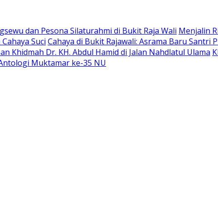
sewu dan Pesona Silaturahmi di Bukit Raja Wali
Menjalin R
 Cahaya Suci
Cahaya di Bukit Rajawali: Asrama Baru Santri
an Khidmah Dr. KH. Abdul Hamid di Jalan Nahdlatul Ulama
K
Antologi Muktamar ke-35 NU