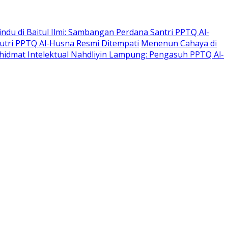
indu di Baitul Ilmi: Sambangan Perdana Santri PPTQ Al-
 Putri PPTQ Al-Husna Resmi Ditempati
Menenun Cahaya di
hidmat Intelektual Nahdliyin Lampung: Pengasuh PPTQ Al-