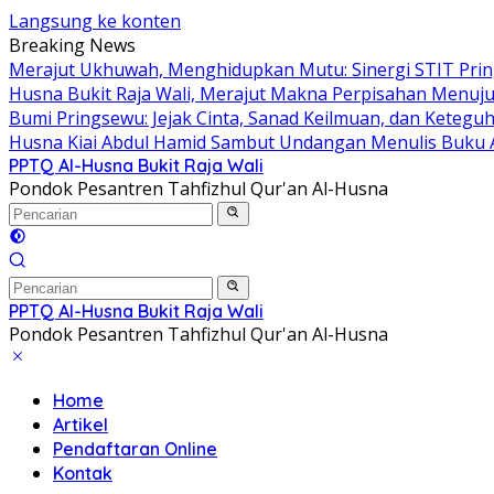
Langsung ke konten
Breaking News
Merajut Ukhuwah, Menghidupkan Mutu: Sinergi STIT Pring
Husna Bukit Raja Wali, Merajut Makna Perpisahan Menuju
Bumi Pringsewu: Jejak Cinta, Sanad Keilmuan, dan Keteguh
Husna Kiai Abdul Hamid Sambut Undangan Menulis Buku 
PPTQ Al-Husna Bukit Raja Wali
Pondok Pesantren Tahfizhul Qur'an Al-Husna
PPTQ Al-Husna Bukit Raja Wali
Pondok Pesantren Tahfizhul Qur'an Al-Husna
Home
Artikel
Pendaftaran Online
Kontak