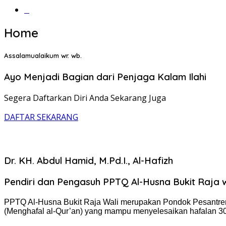
‎‎‎‎‎‎‎‎‎‎‎‎‎‎‎‎‎‎‎‎‎‎‎‎‎‎‎‎‎‎‎‎‎‎‎‎‎‎‎‎‎‎‎
Home
Assalamualaikum wr. wb.
Ayo Menjadi Bagian dari Penjaga Kalam Ilahi
Segera Daftarkan Diri Anda Sekarang Juga
DAFTAR SEKARANG
Dr. KH. Abdul Hamid, M.Pd.I., Al-Hafizh
Pendiri dan Pengasuh PPTQ Al-Husna Bukit Raja w
PPTQ Al-Husna Bukit Raja Wali m
erupakan Pondok Pesantr
(Menghafal al-Qur’an)
yang mampu menyelesaikan hafalan 30