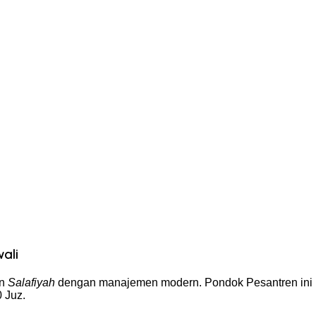
ali
en
Salafiyah
dengan manajemen modern. Pondok Pesantren ini m
 Juz.