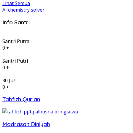
Lihat Semua
AI chemistry solver
Info Santri
Santri Putra
0
+
Santri Putri
0
+
30 Juz
0
+
Tahfizh Qur'an
Madrasah Diniyah