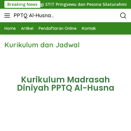
kan Mutu: Sinergi STIT Pringsewu dan Pesona Silaturahmi di B
Breaking News
PPTQ Al-Husna
Bukit Raja Wali
Home
Artikel
Pendaftaran Online
Kontak
Kurikulum dan Jadwal
Kurikulum Madrasah
Diniyah PPTQ Al-Husna