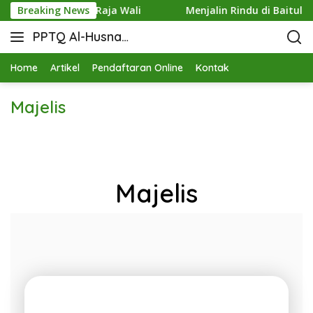
turahmi di Bukit Raja Wali
Breaking News
Menjalin Rindu di Baitul 
PPTQ Al-Husna
Bukit Raja Wali
Home
Artikel
Pendaftaran Online
Kontak
Majelis
Majelis