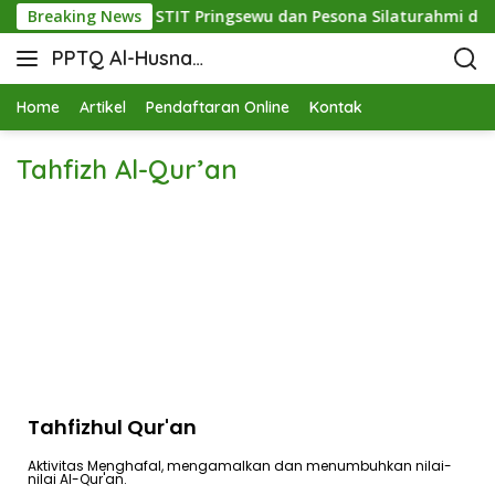
n Mutu: Sinergi STIT Pringsewu dan Pesona Silaturahmi di Buk
Breaking News
PPTQ Al-Husna
Bukit Raja Wali
Home
Artikel
Pendaftaran Online
Kontak
Tahfizh Al-Qur’an
Tahfizhul Qur'an
Aktivitas Menghafal, mengamalkan dan menumbuhkan nilai-
nilai Al-Qur'an.