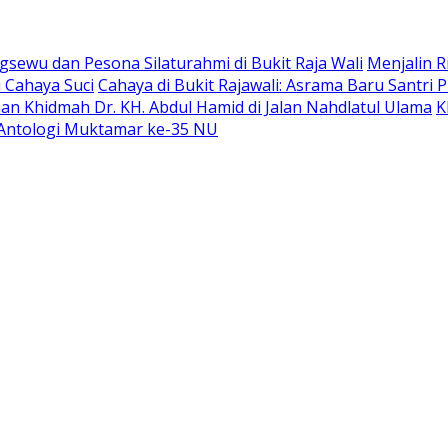
sewu dan Pesona Silaturahmi di Bukit Raja Wali
Menjalin R
 Cahaya Suci
Cahaya di Bukit Rajawali: Asrama Baru Santri
an Khidmah Dr. KH. Abdul Hamid di Jalan Nahdlatul Ulama
K
Antologi Muktamar ke-35 NU