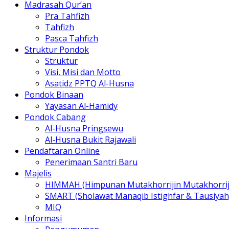
Madrasah Qur’an
Pra Tahfizh
Tahfizh
Pasca Tahfizh
Struktur Pondok
Struktur
Visi, Misi dan Motto
Asatidz PPTQ Al-Husna
Pondok Binaan
Yayasan Al-Hamidy
Pondok Cabang
Al-Husna Pringsewu
Al-Husna Bukit Rajawali
Pendaftaran Online
Penerimaan Santri Baru
Majelis
HIMMAH (Himpunan Mutakhorrijin Mutakhorrij
SMART (Sholawat Manaqib Istighfar & Tausiyah
MIQ
Informasi