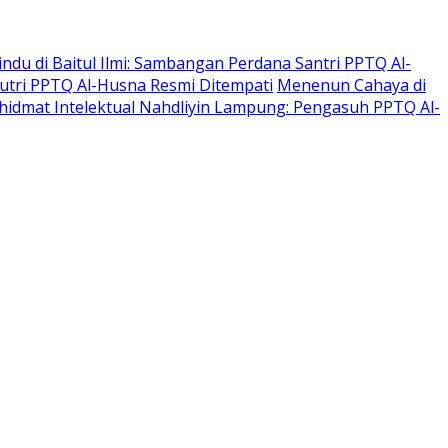
indu di Baitul Ilmi: Sambangan Perdana Santri PPTQ Al-
 Putri PPTQ Al-Husna Resmi Ditempati
Menenun Cahaya di
hidmat Intelektual Nahdliyin Lampung: Pengasuh PPTQ Al-