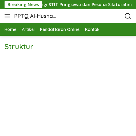
pkan Mutu: Sinergi STIT Pringsewu dan Pesona Silaturahmi di 
Breaking News
PPTQ Al-Husna
Bukit Raja Wali
Home
Artikel
Pendaftaran Online
Kontak
Struktur