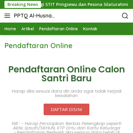
kan Mutu: Sinergi STIT Pringsewu dan Pesona Silaturahmi di B
Breaking News
PPTQ Al-Husna
Bukit Raja Wali
Home
Artikel
Pendaftaran Online
Kontak
Pendaftaran Online
Pendaftaran Online Calon
Santri Baru
Harap diisi sesuai data diri anda agar tidak terjadi
kesalahan
DAFTAR DISINI
NB : - Harap Persiapkan Berkas Pelengkap seperti
Akte, Ijasah/SKHUN, KTP Ortu dan Kartu Keluarga
- Pendaftaran Berhasil Jika semua data telah di