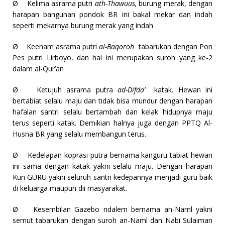
Ø
Kelima asrama putri
ath-Thawuus,
burung merak, dengan
harapan bangunan pondok BR ini bakal mekar dan indah
seperti mekarnya burung merak yang indah
Ø
Keenam asrama putri
al-Baqoroh
tabarukan dengan Pon
Pes putri Lirboyo, dan hal ini merupakan suroh yang ke-2
dalam al-Qur’an
Ø
Ketujuh asrama putra
ad-Difda’
katak. Hewan ini
bertabiat selalu maju dan tidak bisa mundur dengan harapan
hafalan santri selalu bertambah dan kelak hidupnya maju
terus seperti katak. Demikian halnya juga dengan PPTQ Al-
Husna BR yang selalu membangun terus.
Ø
Kedelapan koprasi putra bernama kanguru tabiat hewan
ini sama dengan katak yakni selalu maju. Dengan harapan
Kun GURU yakni seluruh santri kedepannya menjadi guru baik
di keluarga maupun dii masyarakat.
Ø
Kesembilan Gazebo ndalem bernama an-Naml yakni
semut tabarukan dengan suroh an-Naml dan Nabi Sulaiman