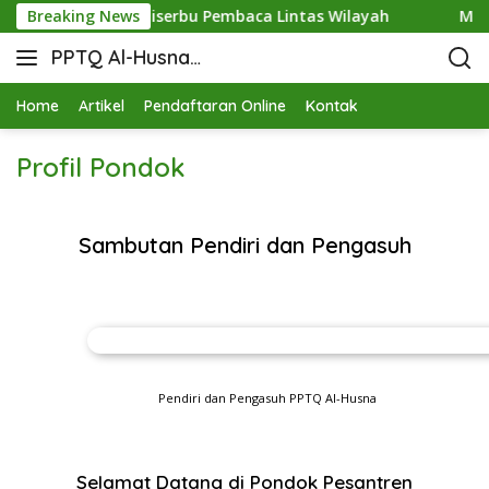
 Manis Diserbu Pembaca Lintas Wilayah
Breaking News
Merajut Ukhuwah
PPTQ Al-Husna
Bukit Raja Wali
Home
Artikel
Pendaftaran Online
Kontak
Profil Pondok
Sambutan Pendiri dan Pengasuh
Pendiri dan Pengasuh PPTQ Al-Husna
Selamat Datang di Pondok Pesantren