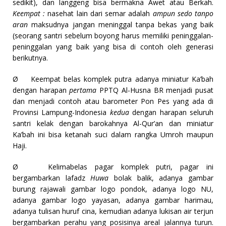
sedikit), dan langgeng bisa bermakna Awet atau Berkah.
Keempat :
nasehat lain dari semar adalah
ampun sedo tanpo
aran
maksudnya jangan meninggal tanpa bekas yang baik
(seorang santri sebelum boyong harus memiliki peninggalan-
peninggalan yang baik yang bisa di contoh oleh generasi
berikutnya.
Ø
Keempat belas komplek putra adanya miniatur Ka’bah
dengan harapan
pertama
PPTQ Al-Husna BR menjadi pusat
dan menjadi contoh atau barometer Pon Pes yang ada di
Provinsi Lampung-Indonesia
kedua
dengan harapan seluruh
santri kelak dengan barokahnya Al-Qur’an dan miniatur
Ka’bah ini bisa ketanah suci dalam rangka Umroh maupun
Haji.
Ø
Kelimabelas pagar komplek putri, pagar ini
bergambarkan lafadz
Huwa
bolak balik, adanya gambar
burung rajawali gambar logo pondok, adanya logo NU,
adanya gambar logo yayasan, adanya gambar harimau,
adanya tulisan huruf cina, kemudian adanya lukisan air terjun
bergambarkan perahu yang posisinya areal jalannya turun.