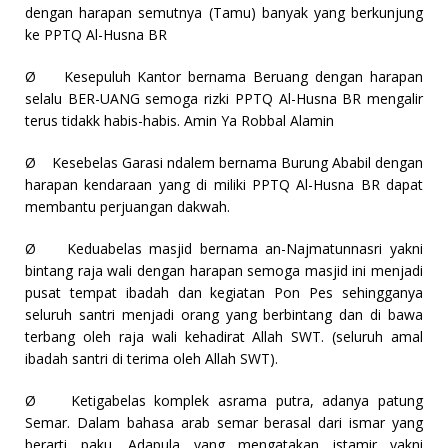
dengan harapan semutnya (Tamu) banyak yang berkunjung
ke PPTQ Al-Husna BR
Ø
Kesepuluh Kantor bernama Beruang dengan harapan
selalu BER-UANG semoga rizki PPTQ Al-Husna BR mengalir
terus tidakk habis-habis. Amin Ya Robbal Alamin
Ø
Kesebelas Garasi ndalem bernama Burung Ababil dengan
harapan kendaraan yang di miliki PPTQ Al-Husna BR dapat
membantu perjuangan dakwah.
Ø
Keduabelas masjid bernama an-Najmatunnasri yakni
bintang raja wali dengan harapan semoga masjid ini menjadi
pusat tempat ibadah dan kegiatan Pon Pes sehingganya
seluruh santri menjadi orang yang berbintang dan di bawa
terbang oleh raja wali kehadirat Allah SWT. (seluruh amal
ibadah santri di terima oleh Allah SWT).
Ø
Ketigabelas komplek asrama putra, adanya patung
Semar. Dalam bahasa arab semar berasal dari ismar yang
berarti paku. Adapula yang mengatakan istamir yakni