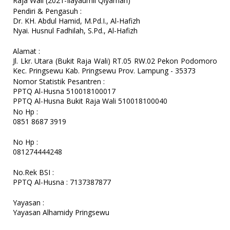
Raja Wali (2021-Ilayaumil Qiyamah)
Pendiri & Pengasuh :
Dr. KH. Abdul Hamid, M.Pd.I., Al-Hafizh
Nyai. Husnul Fadhilah, S.Pd., Al-Hafizh
Alamat :
Jl. Lkr. Utara (Bukit Raja Wali) RT.05 RW.02 Pekon Podomoro
Kec. Pringsewu Kab. Pringsewu Prov. Lampung - 35373
Nomor Statistik Pesantren :
PPTQ Al-Husna 510018100017
PPTQ Al-Husna Bukit Raja Wali 510018100040
No Hp :
0851 8687 3919
No Hp :
081274444248
No.Rek BSI :
PPTQ Al-Husna : 7137387877
Yayasan :
Yayasan Alhamidy Pringsewu