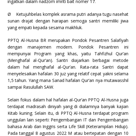
ingatkan dalam nadzom imriti bait nomer 17.
Ø
Ketujuhbelas komplek asrama putri adanya tugu nasehat
sunan drajat dengan harapan semoga santri memiliki jiwa
yang empati kepada sesama makhluk.
PPTQ Al-Husna BR merupakan Pondok Pesantren Salafiyah
dengan manajemen modern. Pondok Pesantren ini
mempunyai Program yang khas, yaitu Tahfizhul Qur’an
(Menghafal al-Qur’an). Santri diajarkan berbagai metode
dalam hal menghafal al-Qur’an. Rata-rata Santri dapat
menyelesaikan hafalan 30 juz yang relatif cepat yakni selama
1,5 tahun. Yang mana Sanad hafalan Qur’an nya mutawasshil
sampai Rasulullah SAW.
Selain fokus dalam hal hafalan al-Qur’an PPTQ Al-Husna juga
terdapat madrasah diniyah yang di dialamnya banyak kajian
Kitab kuning. Selain itu, di PPTQ Al-Husna terdapat program
unggulan lain seperti: Pengembangan IT dan Pengembangan
bahasa Arab dan Inggris serta Life Skill (Keterampilan Hidup).
Pada tanggal 8 agustus 2022 M atau bertepatan dengan 10