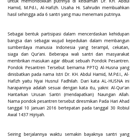
untuk memondokkan putrinya di kediaman Dr. KH. Abdul
Hamid, M.Pd.I., Al-Hafizh. Usaha Hi. Sahrudin membuahkan
hasil sehingga ada 6 santri yang mau menemani putrinya.
Sebagai bentuk partisipasi dalam mencerdaskan kehidupan
bangsa dan sebagai wujud kepedulian dalam membangun
sumberdaya manusia Indonesia yang terampil, cekatan,
siaga dan Qur’ani. Beberapa wali santri dan masyarakat
membrikan masukan agar dibuat sebuah Pondok Pesantren.
Pondok Pesantren Tersebut bernama PPTQ Al-Husna yang
dinisbatkan pada nama Istri Dr. KH. Abdul Hamid, M.Pd.I., Al-
Hafizh yaitu Nyai Husnul Fadhilah. Dari kata AL-HUSNA ini
harapannya adalah sesuai dengan kata itu, yakni: Al-Qur'an
Hantarkan Urusan Santri (mendapatkan) Naungan Allah.
Nama pondok pesantren tersebut diresmikan Pada Hari Ahad
tanggal 10 Januari 2016 bertepatan pada tanggal 30 Robiul
Awal 1437 Hijriyah.
Seiring berjalannya waktu semakin bayaknya santri yang