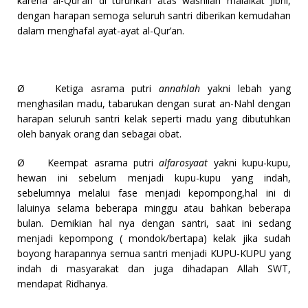
karena al-Qur’an di turunkan atas washilah malaikat Jibril,
dengan harapan semoga seluruh santri diberikan kemudahan
dalam menghafal ayat-ayat al-Qur’an.
Ø
Ketiga asrama putri
annahlah
yakni
lebah yang
menghasilan madu, tabarukan dengan surat an-Nahl dengan
harapan seluruh santri kelak seperti madu yang dibutuhkan
oleh banyak orang dan sebagai obat.
Ø
Keempat asrama putri
alfarosyaat
yakni kupu-kupu,
hewan ini sebelum menjadi kupu-kupu yang indah,
sebelumnya melalui fase menjadi kepompong,hal ini di
laluinya selama beberapa minggu atau bahkan beberapa
bulan. Demikian hal nya dengan santri, saat ini sedang
menjadi kepompong ( mondok/bertapa) kelak jika sudah
boyong harapannya semua santri menjadi KUPU-KUPU yang
indah di masyarakat dan juga dihadapan Allah SWT,
mendapat Ridhanya.