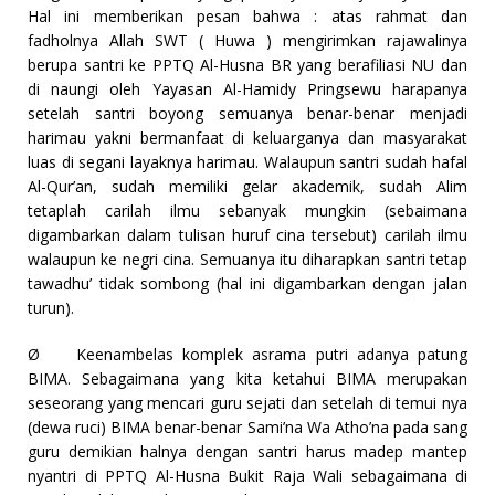
Hal ini memberikan pesan bahwa : atas rahmat dan
fadholnya Allah SWT ( Huwa ) mengirimkan rajawalinya
berupa santri ke PPTQ Al-Husna BR yang berafiliasi NU dan
di naungi oleh Yayasan Al-Hamidy Pringsewu harapanya
setelah santri boyong semuanya benar-benar menjadi
harimau yakni bermanfaat di keluarganya dan masyarakat
luas di segani layaknya harimau. Walaupun santri sudah hafal
Al-Qur’an, sudah memiliki gelar akademik, sudah Alim
tetaplah carilah ilmu sebanyak mungkin (sebaimana
digambarkan dalam tulisan huruf cina tersebut) carilah ilmu
walaupun ke negri cina. Semuanya itu diharapkan santri tetap
tawadhu’ tidak sombong (hal ini digambarkan dengan jalan
turun).
Ø
Keenambelas komplek asrama putri adanya patung
BIMA. Sebagaimana yang kita ketahui BIMA merupakan
seseorang yang mencari guru sejati dan setelah di temui nya
(dewa ruci) BIMA benar-benar Sami’na Wa Atho’na pada sang
guru demikian halnya dengan santri harus madep mantep
nyantri di PPTQ Al-Husna Bukit Raja Wali sebagaimana di