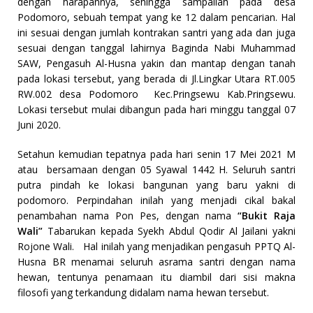
dengan harapannya, sehingga sampailah pada desa
Podomoro, sebuah tempat yang ke 12 dalam pencarian. Hal
ini sesuai dengan jumlah kontrakan santri yang ada dan juga
sesuai dengan tanggal lahirnya Baginda Nabi Muhammad
SAW, Pengasuh Al-Husna yakin dan mantap dengan tanah
pada lokasi tersebut, yang berada di Jl.Lingkar Utara RT.005
RW.002 desa Podomoro Kec.Pringsewu Kab.Pringsewu.
Lokasi tersebut mulai dibangun pada hari minggu tanggal 07
Juni 2020.
Setahun kemudian tepatnya pada hari senin 17 Mei 2021 M
atau bersamaan dengan 05 Syawal 1442 H. Seluruh santri
putra pindah ke lokasi bangunan yang baru yakni di
podomoro. Perpindahan inilah yang menjadi cikal bakal
penambahan nama Pon Pes, dengan nama
“Bukit Raja
Wali”
Tabarukan kepada Syekh Abdul Qodir Al Jailani yakni
Rojone Wali. Hal inilah yang menjadikan pengasuh PPTQ Al-
Husna BR menamai seluruh asrama santri dengan nama
hewan, tentunya penamaan itu diambil dari sisi makna
filosofi yang terkandung didalam nama hewan tersebut.