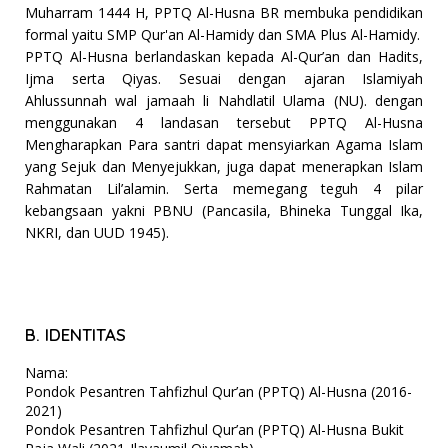
Muharram 1444 H, PPTQ Al-Husna BR membuka pendidikan
formal yaitu SMP Qur'an Al-Hamidy dan SMA Plus Al-Hamidy.
PPTQ Al-Husna berlandaskan kepada Al-Qur’an dan Hadits,
Ijma serta Qiyas. Sesuai dengan ajaran Islamiyah
Ahlussunnah wal jamaah li Nahdlatil Ulama (NU). dengan
menggunakan 4 landasan tersebut PPTQ Al-Husna
Mengharapkan Para santri dapat mensyiarkan Agama Islam
yang Sejuk dan Menyejukkan, juga dapat menerapkan Islam
Rahmatan Lil’alamin. Serta memegang teguh 4 pilar
kebangsaan yakni PBNU (Pancasila, Bhineka Tunggal Ika,
NKRI, dan UUD 1945).
B. IDENTITAS
Nama:
Pondok Pesantren Tahfizhul Qur’an (PPTQ) Al-Husna (2016-
2021)
Pondok Pesantren Tahfizhul Qur’an (PPTQ) Al-Husna Bukit