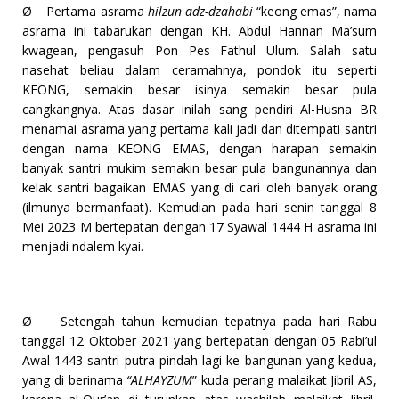
Ø
Pertama asrama
hilzun adz-dzahabi
“keong emas”, nama
asrama ini tabarukan dengan KH. Abdul Hannan Ma’sum
kwagean, pengasuh Pon Pes Fathul Ulum. Salah satu
nasehat beliau dalam ceramahnya, pondok itu seperti
KEONG, semakin besar isinya semakin besar pula
cangkangnya. Atas dasar inilah sang pendiri Al-Husna BR
menamai asrama yang pertama kali jadi dan ditempati santri
dengan nama KEONG EMAS, dengan harapan semakin
banyak santri mukim semakin besar pula bangunannya dan
kelak santri bagaikan EMAS yang di cari oleh banyak orang
(ilmunya bermanfaat). Kemudian pada hari senin tanggal 8
Mei 2023 M bertepatan dengan 17 Syawal 1444 H asrama ini
menjadi ndalem kyai.
Ø
Setengah tahun kemudian tepatnya pada hari Rabu
tanggal 12 Oktober 2021 yang bertepatan dengan 05 Rabi’ul
Awal 1443 santri putra pindah lagi ke bangunan yang kedua,
yang di berinama
“ALHAYZUM
” kuda perang malaikat Jibril AS,