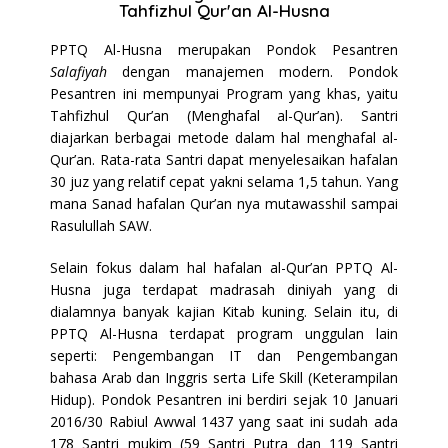
Tahfizhul Qur'an Al-Husna
PPTQ Al-Husna merupakan Pondok Pesantren
Salafiyah
dengan manajemen modern. Pondok
Pesantren ini mempunyai Program yang khas, yaitu
Tahfizhul Qur’an (Menghafal al-Qur’an). Santri
diajarkan berbagai metode dalam hal menghafal al-
Qur’an. Rata-rata Santri dapat menyelesaikan hafalan
30 juz yang relatif cepat yakni selama 1,5 tahun. Yang
mana S
anad hafalan Qur’an nya mutawasshil sampai
Rasulullah SAW
.
Selain fokus dalam hal hafalan al-Qur’an PPTQ Al-
Husna juga terdapat madrasah diniyah yang di
dialamnya banyak kajian Kitab kuning. Selain itu, di
PPTQ Al-Husna terdapat program unggulan lain
seperti: Pengembangan IT dan Pengembangan
bahasa Arab dan Inggris serta Life Skill (Keterampilan
Hidup).
Pondok Pesantren ini berdiri sejak 10 Januari
2016/30 Rabiul Awwal 1437 yang saat ini sudah ada
178 Santri mukim (59 Santri Putra dan 119 Santri