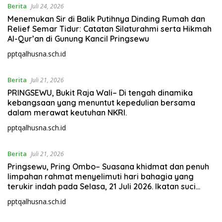
Berita
Juli 24, 2026
Menemukan Sir di Balik Putihnya Dinding Rumah dan
Relief Semar Tidur: Catatan Silaturahmi serta Hikmah
Al-Qur’an di Gunung Kancil Pringsewu
pptqalhusna.sch.id
Berita
Juli 21, 2026
PRINGSEWU, Bukit Raja Wali– Di tengah dinamika
kebangsaan yang menuntut kepedulian bersama
dalam merawat keutuhan NKRI.
pptqalhusna.sch.id
Berita
Juli 21, 2026
Pringsewu, Pring Ombo– Suasana khidmat dan penuh
limpahan rahmat menyelimuti hari bahagia yang
terukir indah pada Selasa, 21 Juli 2026. Ikatan suci
perkawinan resmi menyatukan langkah dua insan,
pptqalhusna.sch.id
Anada Rosihun dan Umi Hamidah.