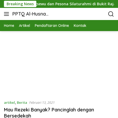
 STIT Pringsewu dan Pesona Silaturahmi di Bukit Raja Wali
Breaking News
PPTQ Al-Husna
Bukit Raja Wali
Home
Artikel
Pendaftaran Online
Kontak
artikel
,
Berita
Februari 13, 2021
Mau Rezeki Banyak? Pancinglah dengan
Bersedekah