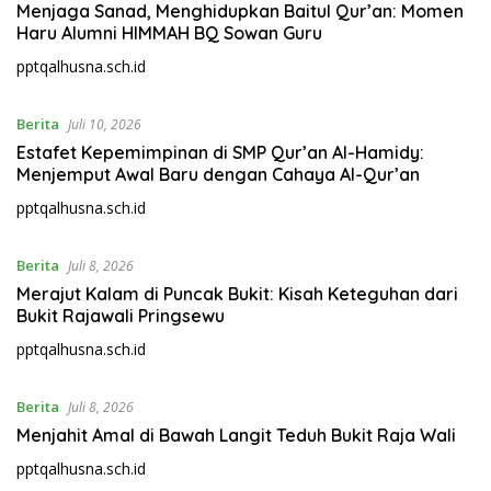
Menjaga Sanad, Menghidupkan Baitul Qur’an: Momen
Haru Alumni HIMMAH BQ Sowan Guru
pptqalhusna.sch.id
Berita
Juli 10, 2026
Estafet Kepemimpinan di SMP Qur’an Al-Hamidy:
Menjemput Awal Baru dengan Cahaya Al-Qur’an
pptqalhusna.sch.id
Berita
Juli 8, 2026
Merajut Kalam di Puncak Bukit: Kisah Keteguhan dari
Bukit Rajawali Pringsewu
pptqalhusna.sch.id
Berita
Juli 8, 2026
Menjahit Amal di Bawah Langit Teduh Bukit Raja Wali
pptqalhusna.sch.id