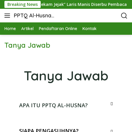
ul Hamid, Buku “Rekam Jejak” Laris Manis Diserbu Pembaca Lin
Breaking News
PPTQ Al-Husna
Bukit Raja Wali
Home
Artikel
Pendaftaran Online
Kontak
Tanya Jawab
Tanya Jawab
APA ITU PPTQ AL-HUSNA?
SIAPA PENGASUHNYA?