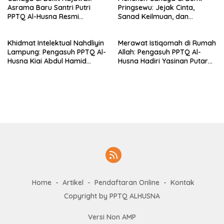
Asrama Baru Santri Putri
Pringsewu: Jejak Cinta,
PPTQ Al-Husna Resmi
Sanad Keilmuan, dan
Ditempati
Keteguhan Khidmah Dr. KH.
Abdul Hamid di Jalan
Khidmat Intelektual Nahdliyin
Merawat Istiqomah di Rumah
Nahdlatul Ulama
Lampung: Pengasuh PPTQ Al-
Allah: Pengasuh PPTQ Al-
Husna Kiai Abdul Hamid
Husna Hadiri Yasinan Putaran
Sambut Undangan Menulis
ke-8 di Masjid Al-Hidayah
Buku Antologi Muktamar ke-
35 NU
Home
Artikel
Pendaftaran Online
Kontak
Copyright by PPTQ ALHUSNA
Versi Non AMP