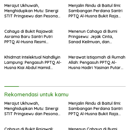
Merajut Ukhuwah,
Menjalin Rindu di Baitul Ilmi:
Menghidupkan Mutu: Sinergi
Sambangan Perdana Santri
STIT Pringsewu dan Pesona
PPTQ Al-Husna Bukit Raja
Silaturahmi di Bukit Raja Wali
Wali, Merajut Makna
Perpisahan Menuju Cahaya
Cahaya di Bukit Rajawali:
Menenun Cahaya di Bumi
Suci
Asrama Baru Santri Putri
Pringsewu: Jejak Cinta,
PPTQ Al-Husna Resmi
Sanad Keilmuan, dan
Ditempati
Keteguhan Khidmah Dr. KH.
Abdul Hamid di Jalan
Khidmat Intelektual Nahdliyin
Merawat Istiqomah di Rumah
Nahdlatul Ulama
Lampung: Pengasuh PPTQ Al-
Allah: Pengasuh PPTQ Al-
Husna Kiai Abdul Hamid
Husna Hadiri Yasinan Putaran
Sambut Undangan Menulis
ke-8 di Masjid Al-Hidayah
Buku Antologi Muktamar ke-
35 NU
Rekomendasi untuk kamu
Merajut Ukhuwah,
Menjalin Rindu di Baitul Ilmi:
Menghidupkan Mutu: Sinergi
Sambangan Perdana Santri
STIT Pringsewu dan Pesona
PPTQ Al-Husna Bukit Raja
Silaturahmi di Bukit Raja Wali
Wali, Merajut Makna
Perpisahan Menuju Cahaya
Cahaya di Bukit Rajawali:
Menenun Cahaya di Bumi
Suci