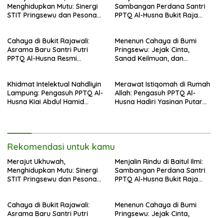
Menghidupkan Mutu: Sinergi
Sambangan Perdana Santri
STIT Pringsewu dan Pesona
PPTQ Al-Husna Bukit Raja
Silaturahmi di Bukit Raja Wali
Wali, Merajut Makna
Perpisahan Menuju Cahaya
Cahaya di Bukit Rajawali:
Menenun Cahaya di Bumi
Suci
Asrama Baru Santri Putri
Pringsewu: Jejak Cinta,
PPTQ Al-Husna Resmi
Sanad Keilmuan, dan
Ditempati
Keteguhan Khidmah Dr. KH.
Abdul Hamid di Jalan
Khidmat Intelektual Nahdliyin
Merawat Istiqomah di Rumah
Nahdlatul Ulama
Lampung: Pengasuh PPTQ Al-
Allah: Pengasuh PPTQ Al-
Husna Kiai Abdul Hamid
Husna Hadiri Yasinan Putaran
Sambut Undangan Menulis
ke-8 di Masjid Al-Hidayah
Buku Antologi Muktamar ke-
35 NU
Rekomendasi untuk kamu
Merajut Ukhuwah,
Menjalin Rindu di Baitul Ilmi:
Menghidupkan Mutu: Sinergi
Sambangan Perdana Santri
STIT Pringsewu dan Pesona
PPTQ Al-Husna Bukit Raja
Silaturahmi di Bukit Raja Wali
Wali, Merajut Makna
Perpisahan Menuju Cahaya
Cahaya di Bukit Rajawali:
Menenun Cahaya di Bumi
Suci
Asrama Baru Santri Putri
Pringsewu: Jejak Cinta,