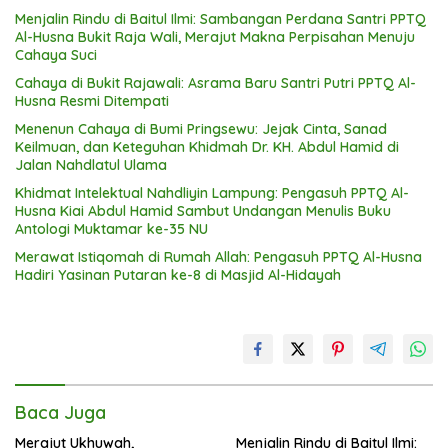
Menjalin Rindu di Baitul Ilmi: Sambangan Perdana Santri PPTQ
Al-Husna Bukit Raja Wali, Merajut Makna Perpisahan Menuju
Cahaya Suci
Cahaya di Bukit Rajawali: Asrama Baru Santri Putri PPTQ Al-
Husna Resmi Ditempati
Menenun Cahaya di Bumi Pringsewu: Jejak Cinta, Sanad
Keilmuan, dan Keteguhan Khidmah Dr. KH. Abdul Hamid di
Jalan Nahdlatul Ulama
Khidmat Intelektual Nahdliyin Lampung: Pengasuh PPTQ Al-
Husna Kiai Abdul Hamid Sambut Undangan Menulis Buku
Antologi Muktamar ke-35 NU
Merawat Istiqomah di Rumah Allah: Pengasuh PPTQ Al-Husna
Hadiri Yasinan Putaran ke-8 di Masjid Al-Hidayah
Baca Juga
Merajut Ukhuwah,
Menjalin Rindu di Baitul Ilmi: