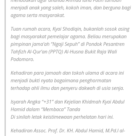
mendoakan agar ananda Ahmad Ibnu Fatih tumbuh
menjadi anak yang saleh, kokoh iman, dan berguna bagi
agama serta masyarakat.
Tuan rumah acara, Kyai Shodiqin, bukanlah sosok asing
bagi masyarakat pemelajar agama. Beliau merupakan
pimpinan jama’ah “Ngaji Sepuh” di Pondok Pesantren
Tahfizh Al-Qur’an (PPTQ) Al-Husna Bukit Raja Wali
Podomoro.
Kehadiran para jamaah dan tokoh ulama di acara ini
menjadi bukti nyata bagaimana penghormatan
terhadap ahli ilmu dan penyeru dakwah di usia senja.
Isyarah Angka “+31” dan Kejelian Khidmah Kyai Abdul
Hamid dalam “Membaca” Tanda
Di sinilah letak keistimewaan perhelatan hari ini.
Kehadiran Assoc. Prof. Dr. KH. Abdul Hamid, M.Pd.I al-