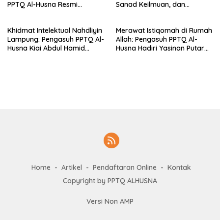
PPTQ Al-Husna Resmi
Sanad Keilmuan, dan
Ditempati
Keteguhan Khidmah Dr. KH.
Abdul Hamid di Jalan
Khidmat Intelektual Nahdliyin
Merawat Istiqomah di Rumah
Nahdlatul Ulama
Lampung: Pengasuh PPTQ Al-
Allah: Pengasuh PPTQ Al-
Husna Kiai Abdul Hamid
Husna Hadiri Yasinan Putaran
Sambut Undangan Menulis
ke-8 di Masjid Al-Hidayah
Buku Antologi Muktamar ke-
35 NU
Home
Artikel
Pendaftaran Online
Kontak
Copyright by PPTQ ALHUSNA
Versi Non AMP