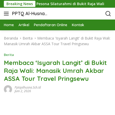
ewu dan Pesona Silaturahmi di Bukit Raja Wali
Breaking News
Menjali
PPTQ Al-Husna
Bukit Raja Wali
Home
Artikel
Pendaftaran Online
Kontak
Beranda
Berita
Membaca 'Isyarah Langit' di Bukit Raja Wali:
Manasik Umrah Akbar ASSA Tour Travel Pringsewu
Berita
Membaca ‘Isyarah Langit’ di Bukit
Raja Wali: Manasik Umrah Akbar
ASSA Tour Travel Pringsewu
Pptqalhusna.sch.id
Juni 2, 2026