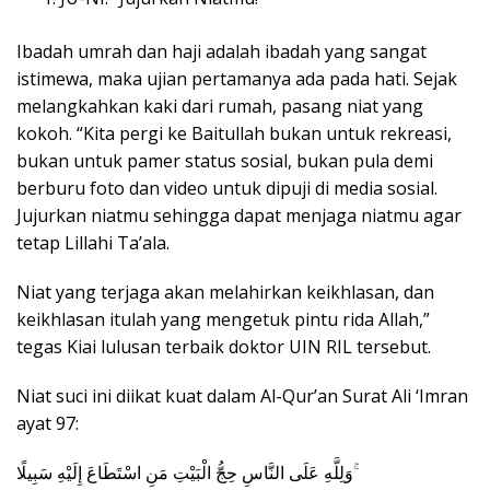
Ibadah umrah dan haji adalah ibadah yang sangat
istimewa, maka ujian pertamanya ada pada hati. Sejak
melangkahkan kaki dari rumah, pasang niat yang
kokoh. “Kita pergi ke Baitullah bukan untuk rekreasi,
bukan untuk pamer status sosial, bukan pula demi
berburu foto dan video untuk dipuji di media sosial.
Jujurkan niatmu sehingga dapat menjaga niatmu agar
tetap Lillahi Ta’ala.
Niat yang terjaga akan melahirkan keikhlasan, dan
keikhlasan itulah yang mengetuk pintu rida Allah,”
tegas Kiai lulusan terbaik doktor UIN RIL tersebut.
Niat suci ini diikat kuat dalam Al-Qur’an Surat Ali ‘Imran
ayat 97:
وَلِلَّهِ عَلَى النَّاسِ حِجُّ الْبَيْتِ مَنِ اسْتَطَاعَ إِلَيْهِ سَبِيلًا ۚ