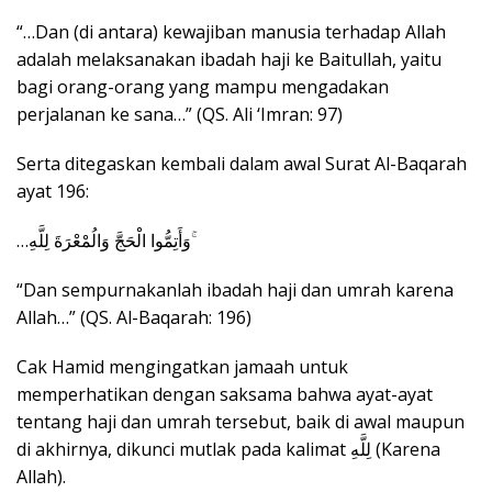
“…Dan (di antara) kewajiban manusia terhadap Allah
adalah melaksanakan ibadah haji ke Baitullah, yaitu
bagi orang-orang yang mampu mengadakan
perjalanan ke sana…” (QS. Ali ‘Imran: 97)
Serta ditegaskan kembali dalam awal Surat Al-Baqarah
ayat 196:
…وَأَتِمُّوا الْحَجَّ وَالُمْعْرَةَ لِلَّهِ ۚ
“Dan sempurnakanlah ibadah haji dan umrah karena
Allah…” (QS. Al-Baqarah: 196)
Cak Hamid mengingatkan jamaah untuk
memperhatikan dengan saksama bahwa ayat-ayat
tentang haji dan umrah tersebut, baik di awal maupun
di akhirnya, dikunci mutlak pada kalimat لِلَّهِ (Karena
Allah).