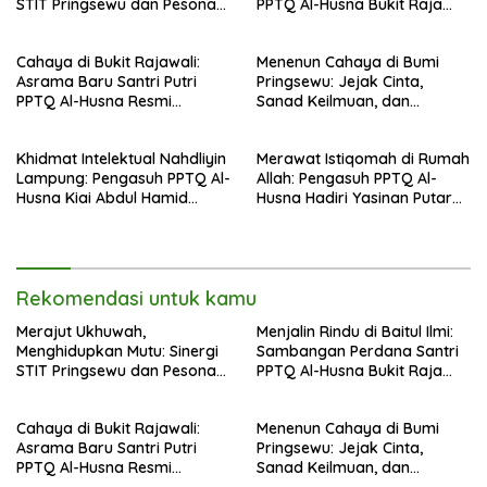
STIT Pringsewu dan Pesona
PPTQ Al-Husna Bukit Raja
Silaturahmi di Bukit Raja Wali
Wali, Merajut Makna
Perpisahan Menuju Cahaya
Cahaya di Bukit Rajawali:
Menenun Cahaya di Bumi
Suci
Asrama Baru Santri Putri
Pringsewu: Jejak Cinta,
PPTQ Al-Husna Resmi
Sanad Keilmuan, dan
Ditempati
Keteguhan Khidmah Dr. KH.
Abdul Hamid di Jalan
Khidmat Intelektual Nahdliyin
Merawat Istiqomah di Rumah
Nahdlatul Ulama
Lampung: Pengasuh PPTQ Al-
Allah: Pengasuh PPTQ Al-
Husna Kiai Abdul Hamid
Husna Hadiri Yasinan Putaran
Sambut Undangan Menulis
ke-8 di Masjid Al-Hidayah
Buku Antologi Muktamar ke-
35 NU
Rekomendasi untuk kamu
Merajut Ukhuwah,
Menjalin Rindu di Baitul Ilmi:
Menghidupkan Mutu: Sinergi
Sambangan Perdana Santri
STIT Pringsewu dan Pesona
PPTQ Al-Husna Bukit Raja
Silaturahmi di Bukit Raja Wali
Wali, Merajut Makna
Perpisahan Menuju Cahaya
Cahaya di Bukit Rajawali:
Menenun Cahaya di Bumi
Suci
Asrama Baru Santri Putri
Pringsewu: Jejak Cinta,
PPTQ Al-Husna Resmi
Sanad Keilmuan, dan
Ditempati
Keteguhan Khidmah Dr. KH.