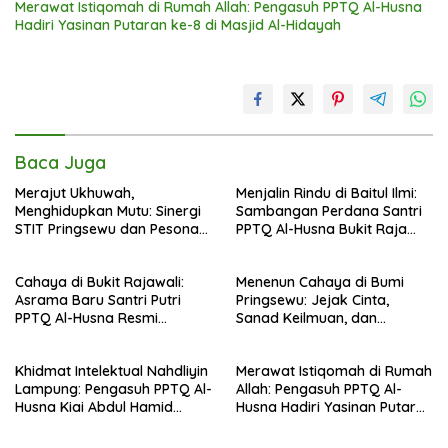
Merawat Istiqomah di Rumah Allah: Pengasuh PPTQ Al-Husna
Hadiri Yasinan Putaran ke-8 di Masjid Al-Hidayah
Baca Juga
Merajut Ukhuwah,
Menjalin Rindu di Baitul Ilmi:
Menghidupkan Mutu: Sinergi
Sambangan Perdana Santri
STIT Pringsewu dan Pesona
PPTQ Al-Husna Bukit Raja
Silaturahmi di Bukit Raja Wali
Wali, Merajut Makna
Perpisahan Menuju Cahaya
Cahaya di Bukit Rajawali:
Menenun Cahaya di Bumi
Suci
Asrama Baru Santri Putri
Pringsewu: Jejak Cinta,
PPTQ Al-Husna Resmi
Sanad Keilmuan, dan
Ditempati
Keteguhan Khidmah Dr. KH.
Abdul Hamid di Jalan
Khidmat Intelektual Nahdliyin
Merawat Istiqomah di Rumah
Nahdlatul Ulama
Lampung: Pengasuh PPTQ Al-
Allah: Pengasuh PPTQ Al-
Husna Kiai Abdul Hamid
Husna Hadiri Yasinan Putaran
Sambut Undangan Menulis
ke-8 di Masjid Al-Hidayah
Buku Antologi Muktamar ke-