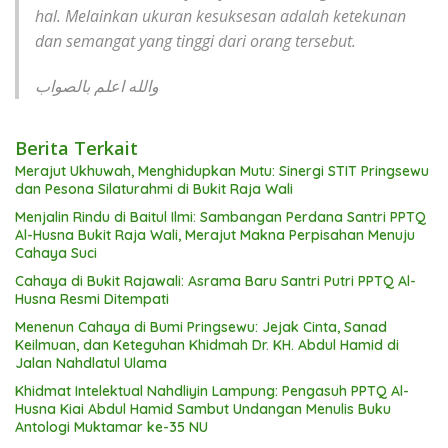
hal. Melainkan ukuran kesuksesan adalah ketekunan
dan semangat yang tinggi dari orang tersebut.
والله اعلم بالصواب
Berita Terkait
Merajut Ukhuwah, Menghidupkan Mutu: Sinergi STIT Pringsewu
dan Pesona Silaturahmi di Bukit Raja Wali
Menjalin Rindu di Baitul Ilmi: Sambangan Perdana Santri PPTQ
Al-Husna Bukit Raja Wali, Merajut Makna Perpisahan Menuju
Cahaya Suci
Cahaya di Bukit Rajawali: Asrama Baru Santri Putri PPTQ Al-
Husna Resmi Ditempati
Menenun Cahaya di Bumi Pringsewu: Jejak Cinta, Sanad
Keilmuan, dan Keteguhan Khidmah Dr. KH. Abdul Hamid di
Jalan Nahdlatul Ulama
Khidmat Intelektual Nahdliyin Lampung: Pengasuh PPTQ Al-
Husna Kiai Abdul Hamid Sambut Undangan Menulis Buku
Antologi Muktamar ke-35 NU