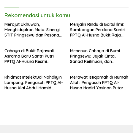
35 NU
Rekomendasi untuk kamu
Merajut Ukhuwah,
Menjalin Rindu di Baitul Ilmi:
Menghidupkan Mutu: Sinergi
Sambangan Perdana Santri
STIT Pringsewu dan Pesona
PPTQ Al-Husna Bukit Raja
Silaturahmi di Bukit Raja Wali
Wali, Merajut Makna
Perpisahan Menuju Cahaya
Cahaya di Bukit Rajawali:
Menenun Cahaya di Bumi
Suci
Asrama Baru Santri Putri
Pringsewu: Jejak Cinta,
PPTQ Al-Husna Resmi
Sanad Keilmuan, dan
Ditempati
Keteguhan Khidmah Dr. KH.
Abdul Hamid di Jalan
Khidmat Intelektual Nahdliyin
Merawat Istiqomah di Rumah
Nahdlatul Ulama
Lampung: Pengasuh PPTQ Al-
Allah: Pengasuh PPTQ Al-
Husna Kiai Abdul Hamid
Husna Hadiri Yasinan Putaran
Sambut Undangan Menulis
ke-8 di Masjid Al-Hidayah
Buku Antologi Muktamar ke-
35 NU