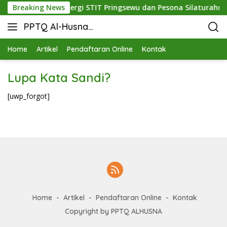
dupkan Mutu: Sinergi STIT Pringsewu dan Pesona Silaturahmi d
Breaking News
PPTQ Al-Husna
Bukit Raja Wali
Home
Artikel
Pendaftaran Online
Kontak
Lupa Kata Sandi?
[uwp_forgot]
Home
Artikel
Pendaftaran Online
Kontak
Copyright by PPTQ ALHUSNA