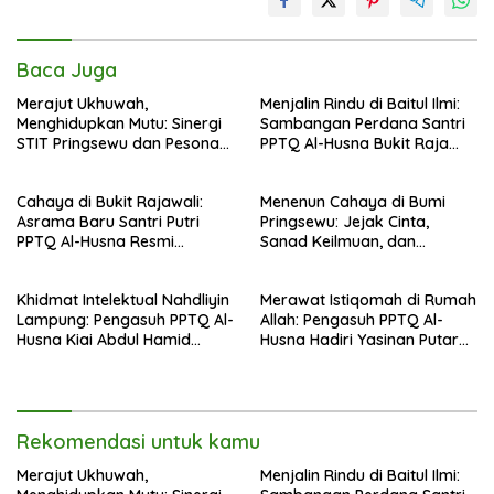
Baca Juga
Merajut Ukhuwah,
Menjalin Rindu di Baitul Ilmi:
Menghidupkan Mutu: Sinergi
Sambangan Perdana Santri
STIT Pringsewu dan Pesona
PPTQ Al-Husna Bukit Raja
Silaturahmi di Bukit Raja Wali
Wali, Merajut Makna
Perpisahan Menuju Cahaya
Cahaya di Bukit Rajawali:
Menenun Cahaya di Bumi
Suci
Asrama Baru Santri Putri
Pringsewu: Jejak Cinta,
PPTQ Al-Husna Resmi
Sanad Keilmuan, dan
Ditempati
Keteguhan Khidmah Dr. KH.
Abdul Hamid di Jalan
Khidmat Intelektual Nahdliyin
Merawat Istiqomah di Rumah
Nahdlatul Ulama
Lampung: Pengasuh PPTQ Al-
Allah: Pengasuh PPTQ Al-
Husna Kiai Abdul Hamid
Husna Hadiri Yasinan Putaran
Sambut Undangan Menulis
ke-8 di Masjid Al-Hidayah
Buku Antologi Muktamar ke-
35 NU
Rekomendasi untuk kamu
Merajut Ukhuwah,
Menjalin Rindu di Baitul Ilmi: