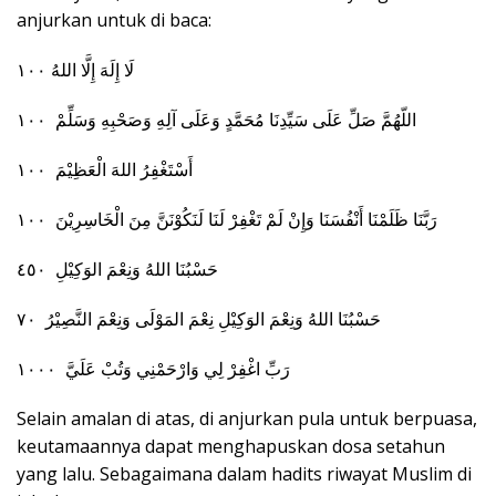
anjurkan untuk di baca:
لَا إِلَهَ إِلَّا اللهُ ١٠٠
اللّهُمَّ صَلِّ عَلَى سَيِّدِنَا مُحَمَّدٍ وَعَلَى آلِهِ وَصَحْبِهِ وَسَلِّمْ ١٠٠
أَسْتَغْفِرُ اللهَ الْعَظِيْمَ ١٠٠
رَبَّنَا ظَلَمْنَا أَنْفُسَنَا وَإِنْ لَمْ تَغْفِرْ لَنَا لَنَكُوْنَنَّ مِنَ الْخَاسِرِيْنَ ١٠٠
حَسْبُنَا اللهُ وَنِعْمَ الوَكِيْلِ ٤٥٠
حَسْبُنَا اللهُ وَنِعْمَ الوَكِيْلِ نِعْمَ المَوْلَى وَنِعْمَ النَّصِيْرُ ٧٠
رَبِّ اغْفِرْ لِي وَارْحَمْنِي وَتُبْ عَلَيَّ ١٠٠٠
Selain amalan di atas, di anjurkan pula untuk berpuasa,
keutamaannya dapat menghapuskan dosa setahun
yang lalu. Sebagaimana dalam hadits riwayat Muslim di