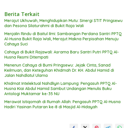
Berita Terkait
Merajut Ukhuwah, Menghidupkan Mutu: Sinergi STIT Pringsewu
dan Pesona Silaturahmi di Bukit Raja Wali
Menjalin Rindu di Baitul Ilmi: Sambangan Perdana Santri PPTQ
Al-Husna Bukit Raja Wali, Merajut Makna Perpisahan Menuju
Cahaya Suci
Cahaya di Bukit Rajawali: Asrama Baru Santri Putri PPTQ Al-
Husna Resmi Ditempati
Menenun Cahaya di Bumi Pringsewu: Jejak Cinta, Sanad
Keilmuan, dan Keteguhan Khidmah Dr. KH. Abdul Hamid di
Jalan Nahdlatul Ulama
Khidmat Intelektual Nahdliyin Lampung: Pengasuh PPTQ Al-
Husna Kiai Abdul Hamid Sambut Undangan Menulis Buku
Antologi Muktamar ke-35 NU
Merawat Istiqomah di Rumah Allah: Pengasuh PPTQ Al-Husna
Hadiri Yasinan Putaran ke-8 di Masjid Al-Hidayah