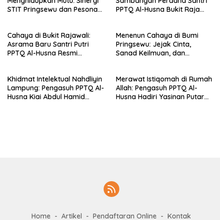
Menghidupkan Mutu: Sinergi
Sambangan Perdana Santri
STIT Pringsewu dan Pesona
PPTQ Al-Husna Bukit Raja
Silaturahmi di Bukit Raja Wali
Wali, Merajut Makna
Perpisahan Menuju Cahaya
Cahaya di Bukit Rajawali:
Menenun Cahaya di Bumi
Suci
Asrama Baru Santri Putri
Pringsewu: Jejak Cinta,
PPTQ Al-Husna Resmi
Sanad Keilmuan, dan
Ditempati
Keteguhan Khidmah Dr. KH.
Abdul Hamid di Jalan
Khidmat Intelektual Nahdliyin
Merawat Istiqomah di Rumah
Nahdlatul Ulama
Lampung: Pengasuh PPTQ Al-
Allah: Pengasuh PPTQ Al-
Husna Kiai Abdul Hamid
Husna Hadiri Yasinan Putaran
Sambut Undangan Menulis
ke-8 di Masjid Al-Hidayah
Buku Antologi Muktamar ke-
35 NU
Home
Artikel
Pendaftaran Online
Kontak