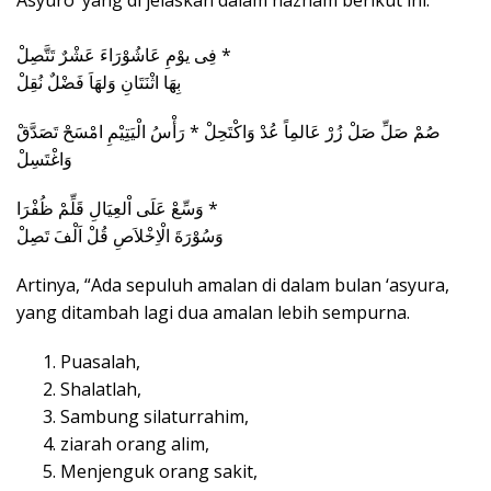
فِى يوْمِ عَاشُوْرَاءَ عَشْرٌ تَتَّصِلْ *
بِهَا اثْنَتَانِ وَلهَاَ فَضْلٌ نُقِلْ
صُمْ صَلِّ صَلْ زُرْ عَالمِاً عُدْ وَاكْتَحِلْ * رَأْسُ الْيَتِيْمِ امْسَحْ تَصَدَّقْ
وَاغْتَسِلْ
وَسِّعْ عَلَى اْلعِيَالِ قَلِّمْ ظُفْرَا *
وَسُوْرَةَ الْاِخْلاَصِ قُلْ اَلْفَ تَصِلْ
Artinya, “Ada sepuluh amalan di dalam bulan ‘asyura,
yang ditambah lagi dua amalan lebih sempurna.
Puasalah,
Shalatlah,
Sambung silaturrahim,
ziarah orang alim,
Menjenguk orang sakit,