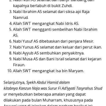
kapalnya berlabuh di bukit Zuhdi.
Nabi Ibrahim AS selamat dari siksa api Raja
Namrud.
Allah SWT mengangkat Nabi Idris AS.
Allah SWT mengganti sembelihan Nabi Ibrahim
AS.
Nabi Yusuf AS dibebaskan dari penjara Mesir.
Nabi Yunus AS selamat dan keluar dari perut ikan.
Nabi Ayyub AS sembuhkan penyakitnya.
Nabi Musa AS dan Bani Israil selamat dari kejaran
Firaun.
Allah SWT mengangkat Isa bin Maryam.
Selanjutnya,
Syekh Abdul Hamid dalam
kitabnya Kanzun Naja was Surur Fi Ad’iyyati Tasyrahus Shud
ur
menyebutkan beberapa amalan yang dapat
dilakukan pada bulan Muharram, khususnya pada
Asyuro’ yang di jelaskan dalam nazham berikut ini: