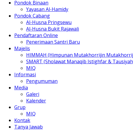
Pondok Binaan
Yayasan Al-Hamidy
Pondok Cabang
Al-Husna Pringsewu
Al-Husna Bukit Rajawali
Pendaftaran Online
Penerimaan Santri Baru
Majelis
HIMMAH (Himpunan Mutakhorrijin Mutakhorrij
SMART (Sholawat Manaqib Istighfar & Tausiyah
MIQ
Informasi
Pengumuman
Media
Galeri
Kalender
Grup
MIQ
Kontak
Tanya Jawab