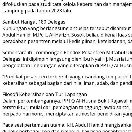
difokuskan pada studi tata kelola kebersihan dan manaj
Lampung pada tahun 2023 lalu.
Sambut Hangat 180 Delegasi
Kunjungan yang berlangsung antusias tersebut disambut h
Abdul Hamid, M.Pd.I., Al-Hafizh. Sosok beliau dikenal lu
peradaban pesantren melalui kedisiplinan, keteladanan,
Sementara itu, rombongan Pondok Pesantren Miftahul Ulum 
Delegasi ini dipimpin langsung oleh Ibu Nyai Hj. Musria
pengelolaan lingkungan yang diterapkan di PPTQ Al-Husn
“Predikat pesantren terbersih yang disandang tempat ini
kebersihan sebagai bagian dari nilai iman, adab, dan pend
Filosofi Kebersihan dan Tur Lapangan
Dalam perkembangannya, PPTQ Al-Husna Bukit Rajawali me
terstruktur, mulai dari pembagian tanggung jawab santri
berpadu harmonis, menciptakan atmosfer pendidikan yan
Pada sesi pertemuan utama, KH. Abdul Hamid mengisahkan 
di balik berbagai ikon dan simbol di kawasan pesantren 