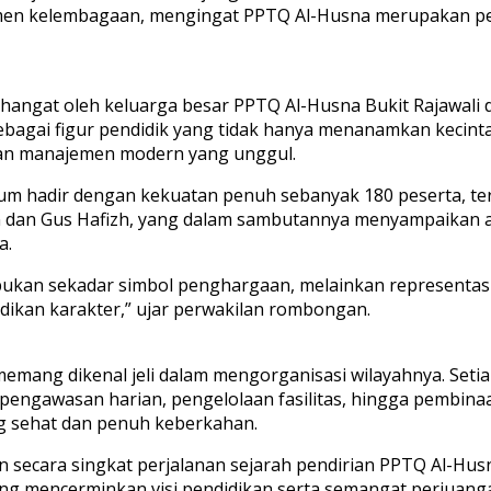
emen kelembagaan, mengingat PPTQ Al-Husna merupakan per
angat oleh keluarga besar PPTQ Al-Husna Bukit Rajawali di
as sebagai figur pendidik yang tidak hanya menanamkan keci
 dan manajemen modern yang unggul.
hadir dengan kekuatan penuh sebanyak 180 peserta, terdiri 
tun dan Gus Hafizh, yang dalam sambutannya menyampaikan 
a.
 bukan sekadar simbol penghargaan, melainkan representas
idikan karakter,” ujar perwakilan rombongan.
mang dikenal jeli dalam mengorganisasi wilayahnya. Setia
, pengawasan harian, pengelolaan fasilitas, hingga pembin
g sehat dan penuh keberkahan.
secara singkat perjalanan sejarah pendirian PPTQ Al-Husna
yang mencerminkan visi pendidikan serta semangat perjuang