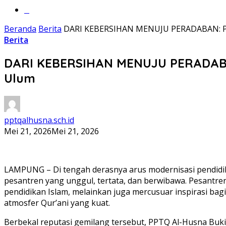
‎‎‎‎‎‎‎‎‎‎‎‎‎‎‎‎‎‎‎‎‎‎‎‎‎‎‎‎‎‎‎‎‎‎‎‎‎‎‎‎‎‎‎
Beranda
Berita
DARI KEBERSIHAN MENUJU PERADABAN: PPTQ
Berita
DARI KEBERSIHAN MENUJU PERADABAN:
Ulum
pptqalhusna.sch.id
Mei 21, 2026
Mei 21, 2026
LAMPUNG – Di tengah derasnya arus modernisasi pendidik
pesantren yang unggul, tertata, dan berwibawa. Pesantre
pendidikan Islam, melainkan juga mercusuar inspirasi bag
atmosfer Qur’ani yang kuat.
Berbekal reputasi gemilang tersebut, PPTQ Al-Husna Buki