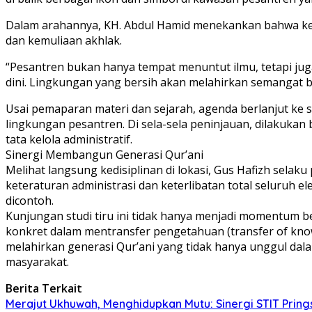
Dalam arahannya, KH. Abdul Hamid menekankan bahwa keber
dan kemuliaan akhlak.
“Pesantren bukan hanya tempat menuntut ilmu, tetapi ju
dini. Lingkungan yang bersih akan melahirkan semangat bel
Usai pemaparan materi dan sejarah, agenda berlanjut ke s
lingkungan pesantren. Di sela-sela peninjauan, dilakuka
tata kelola administratif.
Sinergi Membangun Generasi Qur’ani
Melihat langsung kedisiplinan di lokasi, Gus Hafizh sela
keteraturan administrasi dan keterlibatan total seluruh
dicontoh.
Kunjungan studi tiru ini tidak hanya menjadi momentum b
konkret dalam mentransfer pengetahuan (transfer of know
melahirkan generasi Qur’ani yang tidak hanya unggul dalam
masyarakat.
Berita Terkait
Merajut Ukhuwah, Menghidupkan Mutu: Sinergi STIT Prings