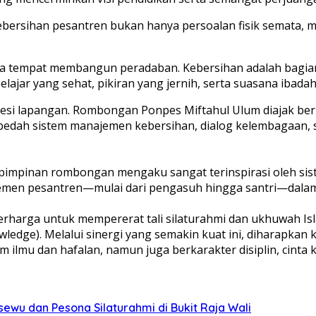
sihan pesantren bukan hanya persoalan fisik semata, melai
ga tempat membangun peradaban. Kebersihan adalah bagian
ajar yang sehat, pikiran yang jernih, serta suasana ibadah
esi lapangan. Rombongan Ponpes Miftahul Ulum diajak berkel
n bedah sistem manajemen kebersihan, dialog kelembagaan,
ku pimpinan rombongan mengaku sangat terinspirasi oleh si
 elemen pesantren—mulai dari pengasuh hingga santri—dalam
erharga untuk mempererat tali silaturahmi dan ukhuwah Isl
ledge). Melalui sinergi yang semakin kuat ini, diharapkan
 ilmu dan hafalan, namun juga berkarakter disiplin, cinta 
ewu dan Pesona Silaturahmi di Bukit Raja Wali