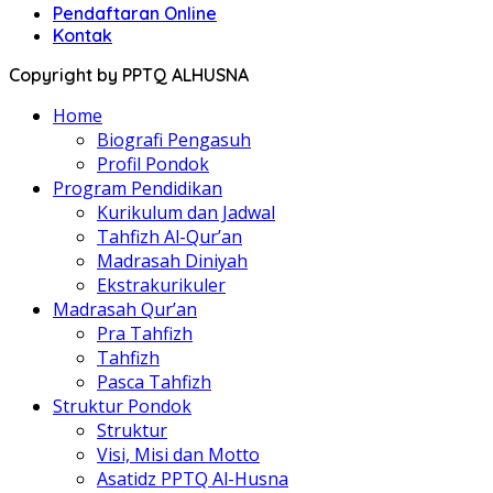
Pendaftaran Online
Kontak
Copyright by PPTQ ALHUSNA
Home
Biografi Pengasuh
Profil Pondok
Program Pendidikan
Kurikulum dan Jadwal
Tahfizh Al-Qur’an
Madrasah Diniyah
Ekstrakurikuler
Madrasah Qur’an
Pra Tahfizh
Tahfizh
Pasca Tahfizh
Struktur Pondok
Struktur
Visi, Misi dan Motto
Asatidz PPTQ Al-Husna