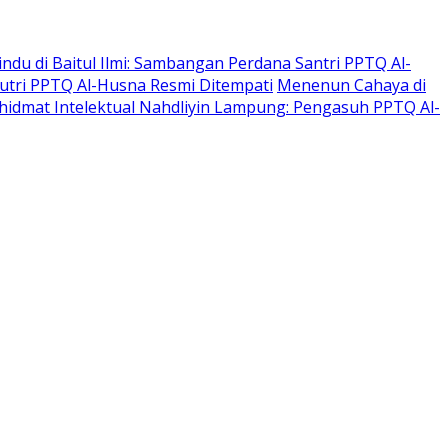
indu di Baitul Ilmi: Sambangan Perdana Santri PPTQ Al-
 Putri PPTQ Al-Husna Resmi Ditempati
Menenun Cahaya di
hidmat Intelektual Nahdliyin Lampung: Pengasuh PPTQ Al-