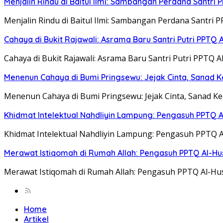
Menjalin Rindu di Baitul Ilmi: Sambangan Perdana Santri
Menjalin Rindu di Baitul Ilmi: Sambangan Perdana Santri 
Cahaya di Bukit Rajawali: Asrama Baru Santri Putri PPTQ
Cahaya di Bukit Rajawali: Asrama Baru Santri Putri PPT
Menenun Cahaya di Bumi Pringsewu: Jejak Cinta, Sanad K
Menenun Cahaya di Bumi Pringsewu: Jejak Cinta, Sanad K
Khidmat Intelektual Nahdliyin Lampung: Pengasuh PPTQ 
Khidmat Intelektual Nahdliyin Lampung: Pengasuh PPTQ 
Merawat Istiqomah di Rumah Allah: Pengasuh PPTQ Al-Husn
Merawat Istiqomah di Rumah Allah: Pengasuh PPTQ Al-Husn
Home
Artikel