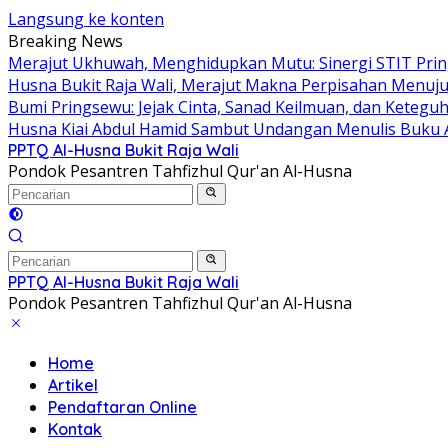
Langsung ke konten
Breaking News
Merajut Ukhuwah, Menghidupkan Mutu: Sinergi STIT Pring
Husna Bukit Raja Wali, Merajut Makna Perpisahan Menuju
Bumi Pringsewu: Jejak Cinta, Sanad Keilmuan, dan Keteguh
Husna Kiai Abdul Hamid Sambut Undangan Menulis Buku 
PPTQ Al-Husna Bukit Raja Wali
Pondok Pesantren Tahfizhul Qur'an Al-Husna
PPTQ Al-Husna Bukit Raja Wali
Pondok Pesantren Tahfizhul Qur'an Al-Husna
Home
Artikel
Pendaftaran Online
Kontak