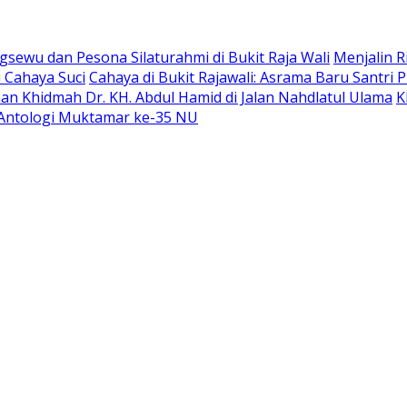
sewu dan Pesona Silaturahmi di Bukit Raja Wali
Menjalin R
 Cahaya Suci
Cahaya di Bukit Rajawali: Asrama Baru Santri
an Khidmah Dr. KH. Abdul Hamid di Jalan Nahdlatul Ulama
K
Antologi Muktamar ke-35 NU