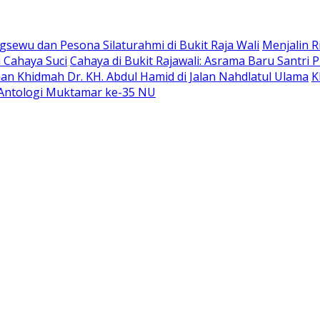
sewu dan Pesona Silaturahmi di Bukit Raja Wali
Menjalin R
 Cahaya Suci
Cahaya di Bukit Rajawali: Asrama Baru Santri
an Khidmah Dr. KH. Abdul Hamid di Jalan Nahdlatul Ulama
K
Antologi Muktamar ke-35 NU