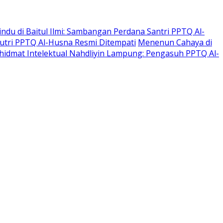
indu di Baitul Ilmi: Sambangan Perdana Santri PPTQ Al-
 Putri PPTQ Al-Husna Resmi Ditempati
Menenun Cahaya di
hidmat Intelektual Nahdliyin Lampung: Pengasuh PPTQ Al-