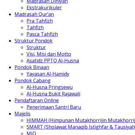
Madrasah Diniyah
Ekstrakurikuler
Madrasah Qur’an
Pra Tahfizh
Tahfizh
Pasca Tahfizh
Struktur Pondok
Struktur
Visi, Misi dan Motto
Asatidz PPTQ Al-Husna
Pondok Binaan
Yayasan Al-Hamidy
Pondok Cabang
Al-Husna Pringsewu
Al-Husna Bukit Rajawali
Pendaftaran Online
Penerimaan Santri Baru
Majelis
HIMMAH (Himpunan Mutakhorrijin Mutakhorrij
SMART (Sholawat Manaqib Istighfar & Tausiyah
MIQ