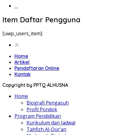
‎‎‎‎‎‎‎‎‎‎‎‎‎‎‎‎‎‎‎‎‎‎‎‎‎‎‎‎‎‎‎‎‎‎‎‎‎‎‎‎‎‎‎
Item Daftar Pengguna
[uwp_users_item]
Home
Artikel
Pendaftaran Online
Kontak
Copyright by PPTQ ALHUSNA
Home
Biografi Pengasuh
Profil Pondok
Program Pendidikan
Kurikulum dan Jadwal
Tahfizh Al-Qur’an