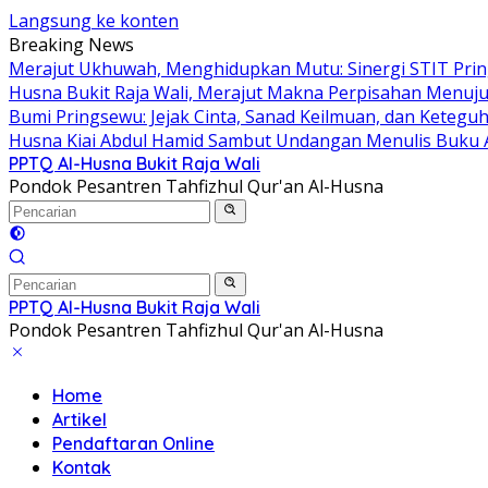
Langsung ke konten
Breaking News
Merajut Ukhuwah, Menghidupkan Mutu: Sinergi STIT Pring
Husna Bukit Raja Wali, Merajut Makna Perpisahan Menuju
Bumi Pringsewu: Jejak Cinta, Sanad Keilmuan, dan Keteguh
Husna Kiai Abdul Hamid Sambut Undangan Menulis Buku 
PPTQ Al-Husna Bukit Raja Wali
Pondok Pesantren Tahfizhul Qur'an Al-Husna
PPTQ Al-Husna Bukit Raja Wali
Pondok Pesantren Tahfizhul Qur'an Al-Husna
Home
Artikel
Pendaftaran Online
Kontak