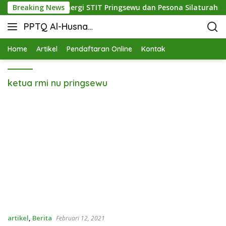
dupkan Mutu: Sinergi STIT Pringsewu dan Pesona Silaturahmi d
Breaking News
PPTQ Al-Husna
Bukit Raja Wali
Home
Artikel
Pendaftaran Online
Kontak
ketua rmi nu pringsewu
artikel
,
Berita
Februari 12, 2021