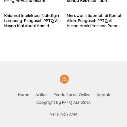
PPTQ Al-Husna Resmi
Sanad Keilmuan, dan
Ditempati
Keteguhan Khidmah Dr. KH.
Abdul Hamid di Jalan
Khidmat Intelektual Nahdliyin
Merawat Istiqomah di Rumah
Nahdlatul Ulama
Lampung: Pengasuh PPTQ Al-
Allah: Pengasuh PPTQ Al-
Husna Kiai Abdul Hamid
Husna Hadiri Yasinan Putaran
Sambut Undangan Menulis
ke-8 di Masjid Al-Hidayah
Buku Antologi Muktamar ke-
35 NU
Home
Artikel
Pendaftaran Online
Kontak
Copyright by PPTQ ALHUSNA
Versi Non AMP