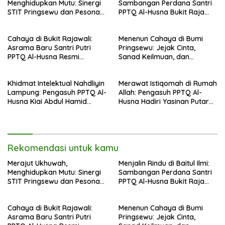
Menghidupkan Mutu: Sinergi
Sambangan Perdana Santri
STIT Pringsewu dan Pesona
PPTQ Al-Husna Bukit Raja
Silaturahmi di Bukit Raja Wali
Wali, Merajut Makna
Perpisahan Menuju Cahaya
Cahaya di Bukit Rajawali:
Menenun Cahaya di Bumi
Suci
Asrama Baru Santri Putri
Pringsewu: Jejak Cinta,
PPTQ Al-Husna Resmi
Sanad Keilmuan, dan
Ditempati
Keteguhan Khidmah Dr. KH.
Abdul Hamid di Jalan
Khidmat Intelektual Nahdliyin
Merawat Istiqomah di Rumah
Nahdlatul Ulama
Lampung: Pengasuh PPTQ Al-
Allah: Pengasuh PPTQ Al-
Husna Kiai Abdul Hamid
Husna Hadiri Yasinan Putaran
Sambut Undangan Menulis
ke-8 di Masjid Al-Hidayah
Buku Antologi Muktamar ke-
35 NU
Rekomendasi untuk kamu
Merajut Ukhuwah,
Menjalin Rindu di Baitul Ilmi:
Menghidupkan Mutu: Sinergi
Sambangan Perdana Santri
STIT Pringsewu dan Pesona
PPTQ Al-Husna Bukit Raja
Silaturahmi di Bukit Raja Wali
Wali, Merajut Makna
Perpisahan Menuju Cahaya
Cahaya di Bukit Rajawali:
Menenun Cahaya di Bumi
Suci
Asrama Baru Santri Putri
Pringsewu: Jejak Cinta,