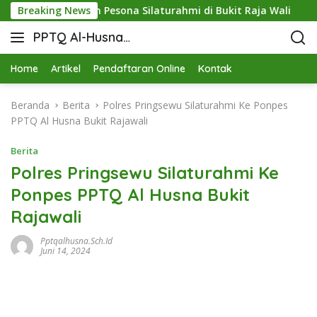
Pringsewu dan Pesona Silaturahmi di Bukit Raja Wali
Breaking News
M
PPTQ Al-Husna
Bukit Raja Wali
Home
Artikel
Pendaftaran Online
Kontak
Beranda
Berita
Polres Pringsewu Silaturahmi Ke Ponpes
PPTQ Al Husna Bukit Rajawali
Berita
Polres Pringsewu Silaturahmi Ke
Ponpes PPTQ Al Husna Bukit
Rajawali
Pptqalhusna.sch.id
Juni 14, 2024