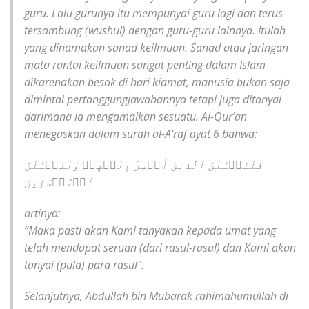
guru. Lalu gurunya itu mempunyai guru lagi dan terus
tersambung (wushul) dengan guru-guru lainnya. Itulah
yang dinamakan sanad keilmuan. Sanad atau jaringan
mata rantai keilmuan sangat penting dalam Islam
dikarenakan besok di hari kiamat, manusia bukan saja
dimintai pertanggungjawabannya tetapi juga ditanyai
darimana ia mengamalkan sesuatu. Al-Qur’an
menegaskan dalam surah al-A’raf ayat 6 bahwa:
فَلَنَسۡـَٔلَنَّ ٱلَّذِینَ أُرۡسِلَ إِلَیۡهِمۡ وَلَنَسۡـَٔلَنَّ
ٱلۡمُرۡسَلِینَ
artinya:
“Maka pasti akan Kami tanyakan kepada umat yang
telah mendapat seruan (dari rasul-rasul) dan Kami akan
tanyai (pula) para rasul”.
Selanjutnya, Abdullah bin Mubarak rahimahumullah di