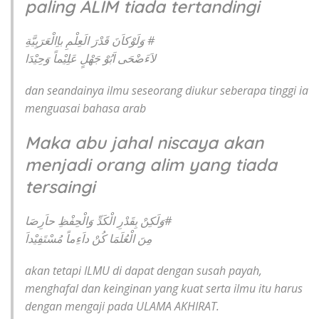
paling ALIM tiada tertandingi
وَلَوْكاَنَ قَدْرَ الَعِلْمِ باِالْعَرَبِيَّةِ #
لاَءَضْحَى اَبُوْ جَهْلٍ عَلِيْماً وَحِيْدَا
dan seandainya ilmu seseorang diukur seberapa tinggi ia
menguasai bahasa arab
Maka abu jahal niscaya akan
menjadi orang alim yang tiada
tersaingi
وَلَكِنْ بِقَدْرِ الْكَدِّ وَالْحِفْظِ حاَرِصَا#
مِنَ الْعُلَمَا كُنْ داَءِماً مُسْتَفِيْداَ
akan tetapi ILMU di dapat dengan susah payah,
menghafal dan keinginan yang kuat serta ilmu itu harus
dengan mengaji pada ULAMA AKHIRAT.