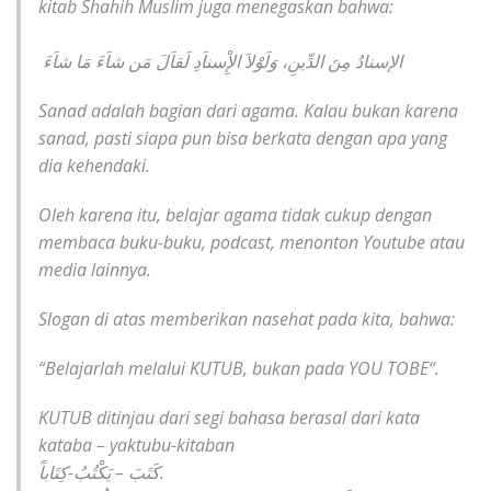
kitab Shahih Muslim juga menegaskan bahwa:
الإسنادُ مِنَ الدِّينِ، وَلَوْلاَ الإِْسناَدِ لَقاَلَ مَن شاَءَ مَا شاَءَ
Sanad adalah bagian dari agama. Kalau bukan karena
sanad, pasti siapa pun bisa berkata dengan apa yang
dia kehendaki.
Oleh karena itu, belajar agama tidak cukup dengan
membaca buku-buku, podcast, menonton Youtube atau
media lainnya.
Slogan di atas memberikan nasehat pada kita, bahwa:
“
Belajarlah melalui KUTUB, bukan pada YOU TOBE
“.
KUTUB ditinjau dari segi bahasa berasal dari kata
kataba – yaktubu-kitaban
كَتَبَ – يَكْتُبُ-كِتَاباً.