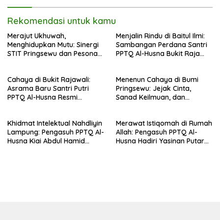
35 NU
Rekomendasi untuk kamu
Merajut Ukhuwah,
Menjalin Rindu di Baitul Ilmi:
Menghidupkan Mutu: Sinergi
Sambangan Perdana Santri
STIT Pringsewu dan Pesona
PPTQ Al-Husna Bukit Raja
Silaturahmi di Bukit Raja Wali
Wali, Merajut Makna
Perpisahan Menuju Cahaya
Cahaya di Bukit Rajawali:
Menenun Cahaya di Bumi
Suci
Asrama Baru Santri Putri
Pringsewu: Jejak Cinta,
PPTQ Al-Husna Resmi
Sanad Keilmuan, dan
Ditempati
Keteguhan Khidmah Dr. KH.
Abdul Hamid di Jalan
Khidmat Intelektual Nahdliyin
Merawat Istiqomah di Rumah
Nahdlatul Ulama
Lampung: Pengasuh PPTQ Al-
Allah: Pengasuh PPTQ Al-
Husna Kiai Abdul Hamid
Husna Hadiri Yasinan Putaran
Sambut Undangan Menulis
ke-8 di Masjid Al-Hidayah
Buku Antologi Muktamar ke-
35 NU