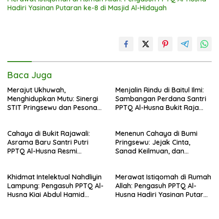
Hadiri Yasinan Putaran ke-8 di Masjid Al-Hidayah
Baca Juga
Merajut Ukhuwah,
Menjalin Rindu di Baitul Ilmi:
Menghidupkan Mutu: Sinergi
Sambangan Perdana Santri
STIT Pringsewu dan Pesona
PPTQ Al-Husna Bukit Raja
Silaturahmi di Bukit Raja Wali
Wali, Merajut Makna
Perpisahan Menuju Cahaya
Cahaya di Bukit Rajawali:
Menenun Cahaya di Bumi
Suci
Asrama Baru Santri Putri
Pringsewu: Jejak Cinta,
PPTQ Al-Husna Resmi
Sanad Keilmuan, dan
Ditempati
Keteguhan Khidmah Dr. KH.
Abdul Hamid di Jalan
Khidmat Intelektual Nahdliyin
Merawat Istiqomah di Rumah
Nahdlatul Ulama
Lampung: Pengasuh PPTQ Al-
Allah: Pengasuh PPTQ Al-
Husna Kiai Abdul Hamid
Husna Hadiri Yasinan Putaran
Sambut Undangan Menulis
ke-8 di Masjid Al-Hidayah
Buku Antologi Muktamar ke-