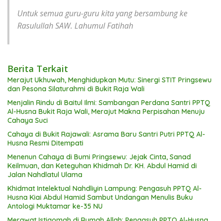
Untuk semua guru-guru kita yang bersambung ke
Rasulullah SAW. Lahumul Fatihah
Berita Terkait
Merajut Ukhuwah, Menghidupkan Mutu: Sinergi STIT Pringsewu
dan Pesona Silaturahmi di Bukit Raja Wali
Menjalin Rindu di Baitul Ilmi: Sambangan Perdana Santri PPTQ
Al-Husna Bukit Raja Wali, Merajut Makna Perpisahan Menuju
Cahaya Suci
Cahaya di Bukit Rajawali: Asrama Baru Santri Putri PPTQ Al-
Husna Resmi Ditempati
Menenun Cahaya di Bumi Pringsewu: Jejak Cinta, Sanad
Keilmuan, dan Keteguhan Khidmah Dr. KH. Abdul Hamid di
Jalan Nahdlatul Ulama
Khidmat Intelektual Nahdliyin Lampung: Pengasuh PPTQ Al-
Husna Kiai Abdul Hamid Sambut Undangan Menulis Buku
Antologi Muktamar ke-35 NU
Merawat Istiqomah di Rumah Allah: Pengasuh PPTQ Al-Husna