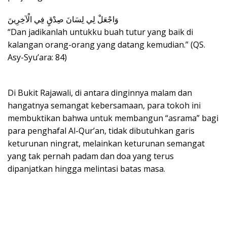
وَاجْعَلْ لِي لِسَانَ صِدْقٍ فِي الْآخِرِينَ
“Dan jadikanlah untukku buah tutur yang baik di
kalangan orang-orang yang datang kemudian.” (QS.
Asy-Syu’ara: 84)
Di Bukit Rajawali, di antara dinginnya malam dan
hangatnya semangat kebersamaan, para tokoh ini
membuktikan bahwa untuk membangun “asrama” bagi
para penghafal Al-Qur’an, tidak dibutuhkan garis
keturunan ningrat, melainkan keturunan semangat
yang tak pernah padam dan doa yang terus
dipanjatkan hingga melintasi batas masa.