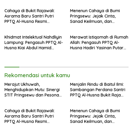
Silaturahmi di Bukit Raja Wali
Wali, Merajut Makna
Perpisahan Menuju Cahaya
Cahaya di Bukit Rajawali:
Menenun Cahaya di Bumi
Suci
Asrama Baru Santri Putri
Pringsewu: Jejak Cinta,
PPTQ Al-Husna Resmi
Sanad Keilmuan, dan
Ditempati
Keteguhan Khidmah Dr. KH.
Abdul Hamid di Jalan
Khidmat Intelektual Nahdliyin
Merawat Istiqomah di Rumah
Nahdlatul Ulama
Lampung: Pengasuh PPTQ Al-
Allah: Pengasuh PPTQ Al-
Husna Kiai Abdul Hamid
Husna Hadiri Yasinan Putaran
Sambut Undangan Menulis
ke-8 di Masjid Al-Hidayah
Buku Antologi Muktamar ke-
35 NU
Rekomendasi untuk kamu
Merajut Ukhuwah,
Menjalin Rindu di Baitul Ilmi:
Menghidupkan Mutu: Sinergi
Sambangan Perdana Santri
STIT Pringsewu dan Pesona
PPTQ Al-Husna Bukit Raja
Silaturahmi di Bukit Raja Wali
Wali, Merajut Makna
Perpisahan Menuju Cahaya
Cahaya di Bukit Rajawali:
Menenun Cahaya di Bumi
Suci
Asrama Baru Santri Putri
Pringsewu: Jejak Cinta,
PPTQ Al-Husna Resmi
Sanad Keilmuan, dan
Ditempati
Keteguhan Khidmah Dr. KH.
Abdul Hamid di Jalan