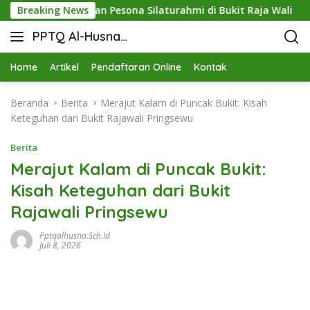
ringsewu dan Pesona Silaturahmi di Bukit Raja Wali
Breaking News
Me
PPTQ Al-Husna
Bukit Raja Wali
Home
Artikel
Pendaftaran Online
Kontak
Beranda
Berita
Merajut Kalam di Puncak Bukit: Kisah
Keteguhan dari Bukit Rajawali Pringsewu
Berita
Merajut Kalam di Puncak Bukit:
Kisah Keteguhan dari Bukit
Rajawali Pringsewu
Pptqalhusna.sch.id
Juli 8, 2026