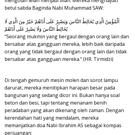
mengolah lelah menjadi lillah. Mereka menghayati
betul sabda Baginda Nabi Muhammad SAW:
اَلْمُؤْمِنُ الَّذِي يُخَالِطُ النَّاسَ وَيَصْبِرُ عَلَى أَذَاهُمْ خَيْرٌ مِنَ الَّذِي لَا
يُخَالِطُ النَّاسَ وَلَا يَصْبِرُ عَلَى أَذَاهُمْ
“Seorang mukmin yang bergaul dengan orang lain dan
bersabar atas gangguan mereka, lebih baik daripada
orang yang tidak bergaul dengan orang lain dan tidak
bersabar atas gangguan mereka.” (HR. Tirmidzi)
Di tengah gemuruh mesin molen dan sorot lampu
darurat, mereka menitipkan harapan besar pada
bangunan yang sedang dicor ini. Bukan hanya soal
beton dan besi, tapi tentang menanam benih
peradaban yang akan dikenang oleh zaman. Dengan
kerendahan hati yang mendalam, mereka
memanjatkan doa Nabi Ibrahim AS sebagai kompas
perjuangan: