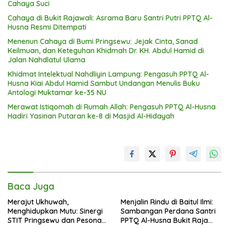
Cahaya Suci
Cahaya di Bukit Rajawali: Asrama Baru Santri Putri PPTQ Al-
Husna Resmi Ditempati
Menenun Cahaya di Bumi Pringsewu: Jejak Cinta, Sanad
Keilmuan, dan Keteguhan Khidmah Dr. KH. Abdul Hamid di
Jalan Nahdlatul Ulama
Khidmat Intelektual Nahdliyin Lampung: Pengasuh PPTQ Al-
Husna Kiai Abdul Hamid Sambut Undangan Menulis Buku
Antologi Muktamar ke-35 NU
Merawat Istiqomah di Rumah Allah: Pengasuh PPTQ Al-Husna
Hadiri Yasinan Putaran ke-8 di Masjid Al-Hidayah
Baca Juga
Merajut Ukhuwah,
Menjalin Rindu di Baitul Ilmi:
Menghidupkan Mutu: Sinergi
Sambangan Perdana Santri
STIT Pringsewu dan Pesona
PPTQ Al-Husna Bukit Raja