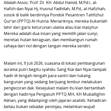
Adalah Assoc. Prof. Dr. KH. Abdul Hamid, M.Pd.I., al-
Hafizh dan Nyai Hj. Husnul Fadhilah, M.Pd., al-Hafizhah,
sosok di balik berdirinya Pondok Pesantren Tahfizhul
Qur’an (PPTQ) Al-Husna. Menariknya, mereka bukanlah
lahir dari garis keturunan ulama atau kiai masyhur.
Mereka adalah dua insan yang memilih jalan sunyi,
meretas hutan keraguan, dan membangun rumah
cahaya dari nol dengan tangan mereka sendiri.
Malam ini, 9 Juli 2026, suasana di lokasi pembangunan
asrama putri begitu syahdu. Sang Kiai dan Nyai tampak
hadir di tengah-tengah para santri dan tukang
bangunan yang sedang berjuang lembur melakukan
pengecoran dak. Kesejukan malam itu kian bertambah
dengan hadirnya Pengasuh PPTQ MH, KH Muballighin
Adnan, yang didampingi oleh jajaran asatidz. Kehadiran
beliau bukan sekadar peninjau, melainkan wujud