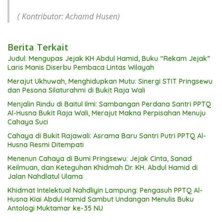
( Kontributor: Achamd Husen)
Berita Terkait
Judul: Mengupas Jejak KH Abdul Hamid, Buku “Rekam Jejak”
Laris Manis Diserbu Pembaca Lintas Wilayah
Merajut Ukhuwah, Menghidupkan Mutu: Sinergi STIT Pringsewu
dan Pesona Silaturahmi di Bukit Raja Wali
Menjalin Rindu di Baitul Ilmi: Sambangan Perdana Santri PPTQ
Al-Husna Bukit Raja Wali, Merajut Makna Perpisahan Menuju
Cahaya Suci
Cahaya di Bukit Rajawali: Asrama Baru Santri Putri PPTQ Al-
Husna Resmi Ditempati
Menenun Cahaya di Bumi Pringsewu: Jejak Cinta, Sanad
Keilmuan, dan Keteguhan Khidmah Dr. KH. Abdul Hamid di
Jalan Nahdlatul Ulama
Khidmat Intelektual Nahdliyin Lampung: Pengasuh PPTQ Al-
Husna Kiai Abdul Hamid Sambut Undangan Menulis Buku
Antologi Muktamar ke-35 NU