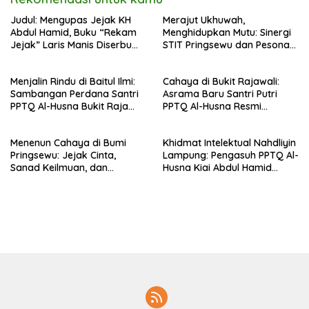
Judul: Mengupas Jejak KH
Merajut Ukhuwah,
Abdul Hamid, Buku “Rekam
Menghidupkan Mutu: Sinergi
Jejak” Laris Manis Diserbu
STIT Pringsewu dan Pesona
Pembaca Lintas Wilayah
Silaturahmi di Bukit Raja Wali
Menjalin Rindu di Baitul Ilmi:
Cahaya di Bukit Rajawali:
Sambangan Perdana Santri
Asrama Baru Santri Putri
PPTQ Al-Husna Bukit Raja
PPTQ Al-Husna Resmi
Wali, Merajut Makna
Ditempati
Perpisahan Menuju Cahaya
Menenun Cahaya di Bumi
Khidmat Intelektual Nahdliyin
Suci
Pringsewu: Jejak Cinta,
Lampung: Pengasuh PPTQ Al-
Sanad Keilmuan, dan
Husna Kiai Abdul Hamid
Keteguhan Khidmah Dr. KH.
Sambut Undangan Menulis
Abdul Hamid di Jalan
Buku Antologi Muktamar ke-
Nahdlatul Ulama
35 NU