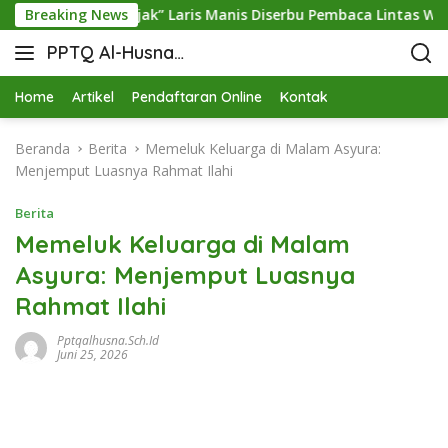
ku “Rekam Jejak” Laris Manis Diserbu Pembaca Lintas Wilayah
Breaking News
PPTQ Al-Husna
Bukit Raja Wali
Home
Artikel
Pendaftaran Online
Kontak
Beranda
Berita
Memeluk Keluarga di Malam Asyura:
Menjemput Luasnya Rahmat Ilahi
Berita
Memeluk Keluarga di Malam
Asyura: Menjemput Luasnya
Rahmat Ilahi
Pptqalhusna.sch.id
Juni 25, 2026