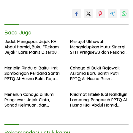
Baca Juga
Judul: Mengupas Jejak KH
Merajut Ukhuwah,
Abdul Hamid, Buku “Rekam
Menghidupkan Mutu: Sinergi
Jejak” Laris Manis Diserbu
STIT Pringsewu dan Pesona
Pembaca Lintas Wilayah
Silaturahmi di Bukit Raja Wali
Menjalin Rindu di Baitul Ilmi:
Cahaya di Bukit Rajawali:
Sambangan Perdana Santri
Asrama Baru Santri Putri
PPTQ Al-Husna Bukit Raja
PPTQ Al-Husna Resmi
Wali, Merajut Makna
Ditempati
Perpisahan Menuju Cahaya
Menenun Cahaya di Bumi
Khidmat Intelektual Nahdliyin
Suci
Pringsewu: Jejak Cinta,
Lampung: Pengasuh PPTQ Al-
Sanad Keilmuan, dan
Husna Kiai Abdul Hamid
Keteguhan Khidmah Dr. KH.
Sambut Undangan Menulis
Abdul Hamid di Jalan
Buku Antologi Muktamar ke-
Nahdlatul Ulama
35 NU
Rekomendasi untuk kamu