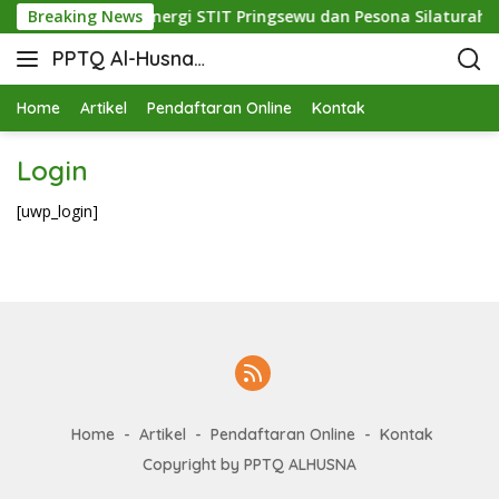
idupkan Mutu: Sinergi STIT Pringsewu dan Pesona Silaturahmi 
Breaking News
PPTQ Al-Husna
Bukit Raja Wali
Home
Artikel
Pendaftaran Online
Kontak
Login
[uwp_login]
Home
Artikel
Pendaftaran Online
Kontak
Copyright by PPTQ ALHUSNA