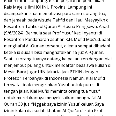
Raden Intan Lampung. Kisah perjalanan pendidikan
Rais Majelis Ilmi JQHNU Provinsi Lampung ini
disampaikan saat memotivasi para santri, orang tua,
dan jamaah pada wisuda Tahfid dan Haul Masyayikh di
Pesantren Tahfidzul Quran Al Husna Pringsewu, Ahad
(9/6/2024). Bermula saat Prof Yusuf kecil nyantri di
Pesantren Pandanaran asuhan K.H. Mufid Mas’ud. Saat
menghafal Al-Qur’an tersebut, dilema sempat dihadapi
ketika ia sudah bisa menghafalkan 15 juz Al-Qur’an.
Saat itu orang tuanya datang ke pesantren dengan niat
menjemput pulang untuk mendaftar beasiswa kuliah di
Mesir. Baca Juga: UIN Jakarta Jadi PTKIN dengan
Profesor Terbanyak di Indonesia Namun, Kiai Mufid
ternyata tidak mengizinkan Yusuf untuk putus di
tengah jalan. Kiai Mufid meminta orang tua Yusuf
untuk merelakannya menyelesaikan menghafal Al-
Qur’an 30 juz. “Nggak saya izinin Yusuf keluar. Saya
izinin kalau dia sudah khatam Al-Qur’an,” kata Prof.