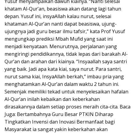
Yusuf menyampaikan dawuh kiainya. “Nanti selesai
khatam Al-Qur’an, beasiswa akan datang lagi tahun
depan. Yusuf ini, insyaAllah kalau nurut, selesai
khataman Al-Qur’an nanti dapat beasiswa, ujung-
ujungnya jadi guru besar ilmu tafsir,” kata Prof Yusuf
mengungkap prediksi Mbah Mufid yang saat ini
menjadi kenyataan. Menurutnya, perjalanan yang
mengiringi pendidikannya, tidak lepas dari barakah Al-
Qur’an dan arahan dari kiainya. “Insyaallah saya santri
yang baik. Jadi apa kata kiai, saya nurut. Para santri,
nurut sama kiai, InsyaAllah berkah,” imbau pria yang
menghatamkan Al-Qur’an dalam waktu 2 tahun ini.
Semenjak memiliki tekad untuk menyelesaikan hafalan
Al-Qur’an inilah kebaikan dan keberkahan
dirasakannya dalam setiap proses meraih cita-cita. Baca
Juga: Bertambahnya Guru Besar PTKIN Diharap
Tingkatkan Invensi dan Inovasi Bermanfaat bagi
Masyarakat ia sangat yakin keberkahan akan