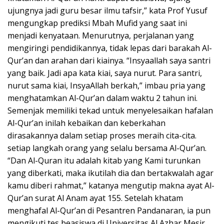
ujungnya jadi guru besar ilmu tafsir,” kata Prof Yusuf
mengungkap prediksi Mbah Mufid yang saat ini
menjadi kenyataan. Menurutnya, perjalanan yang
mengiringi pendidikannya, tidak lepas dari barakah Al-
Qur’an dan arahan dari kiainya. “Insyaallah saya santri
yang baik. Jadi apa kata kiai, saya nurut. Para santri,
nurut sama kiai, InsyaAllah berkah,” imbau pria yang
menghatamkan Al-Qur’an dalam waktu 2 tahun ini.
Semenjak memiliki tekad untuk menyelesaikan hafalan
Al-Qur’an inilah kebaikan dan keberkahan
dirasakannya dalam setiap proses meraih cita-cita.
setiap langkah orang yang selalu bersama Al-Qur’an.
“Dan Al-Quran itu adalah kitab yang Kami turunkan
yang diberkati, maka ikutilah dia dan bertakwalah agar
kamu diberi rahmat,” katanya mengutip makna ayat Al-
Qur’an surat Al Anam ayat 155. Setelah khatam
menghafal Al-Qur’an di Pesantren Pandanaran, ia pun
mengikuti tes beasiswa di Universitas Al Azhar Mesir