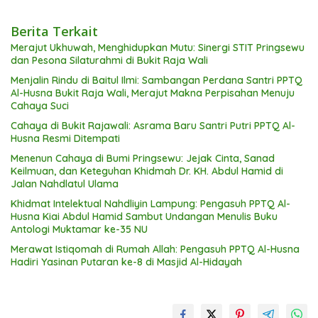
Berita Terkait
Merajut Ukhuwah, Menghidupkan Mutu: Sinergi STIT Pringsewu
dan Pesona Silaturahmi di Bukit Raja Wali
Menjalin Rindu di Baitul Ilmi: Sambangan Perdana Santri PPTQ
Al-Husna Bukit Raja Wali, Merajut Makna Perpisahan Menuju
Cahaya Suci
Cahaya di Bukit Rajawali: Asrama Baru Santri Putri PPTQ Al-
Husna Resmi Ditempati
Menenun Cahaya di Bumi Pringsewu: Jejak Cinta, Sanad
Keilmuan, dan Keteguhan Khidmah Dr. KH. Abdul Hamid di
Jalan Nahdlatul Ulama
Khidmat Intelektual Nahdliyin Lampung: Pengasuh PPTQ Al-
Husna Kiai Abdul Hamid Sambut Undangan Menulis Buku
Antologi Muktamar ke-35 NU
Merawat Istiqomah di Rumah Allah: Pengasuh PPTQ Al-Husna
Hadiri Yasinan Putaran ke-8 di Masjid Al-Hidayah