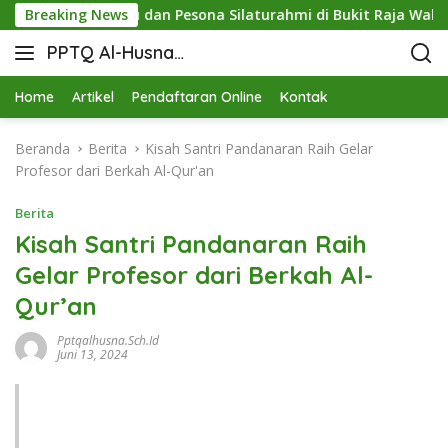
Pringsewu dan Pesona Silaturahmi di Bukit Raja Wali
Breaking News
M
PPTQ Al-Husna
Bukit Raja Wali
Home
Artikel
Pendaftaran Online
Kontak
Beranda
Berita
Kisah Santri Pandanaran Raih Gelar
Profesor dari Berkah Al-Qur'an
Berita
Kisah Santri Pandanaran Raih
Gelar Profesor dari Berkah Al-
Qur’an
Pptqalhusna.sch.id
Juni 13, 2024