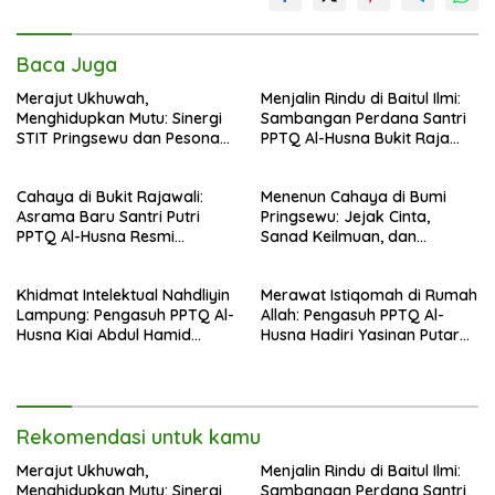
Baca Juga
Merajut Ukhuwah,
Menjalin Rindu di Baitul Ilmi:
Menghidupkan Mutu: Sinergi
Sambangan Perdana Santri
STIT Pringsewu dan Pesona
PPTQ Al-Husna Bukit Raja
Silaturahmi di Bukit Raja Wali
Wali, Merajut Makna
Perpisahan Menuju Cahaya
Cahaya di Bukit Rajawali:
Menenun Cahaya di Bumi
Suci
Asrama Baru Santri Putri
Pringsewu: Jejak Cinta,
PPTQ Al-Husna Resmi
Sanad Keilmuan, dan
Ditempati
Keteguhan Khidmah Dr. KH.
Abdul Hamid di Jalan
Khidmat Intelektual Nahdliyin
Merawat Istiqomah di Rumah
Nahdlatul Ulama
Lampung: Pengasuh PPTQ Al-
Allah: Pengasuh PPTQ Al-
Husna Kiai Abdul Hamid
Husna Hadiri Yasinan Putaran
Sambut Undangan Menulis
ke-8 di Masjid Al-Hidayah
Buku Antologi Muktamar ke-
35 NU
Rekomendasi untuk kamu
Merajut Ukhuwah,
Menjalin Rindu di Baitul Ilmi:
Menghidupkan Mutu: Sinergi
Sambangan Perdana Santri