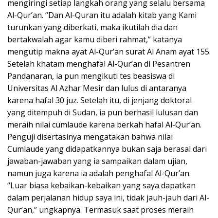
mengiringi setiap langkah orang yang selalu bersama
Al-Qur’an. “Dan Al-Quran itu adalah kitab yang Kami
turunkan yang diberkati, maka ikutilah dia dan
bertakwalah agar kamu diberi rahmat,” katanya
mengutip makna ayat Al-Qur’an surat Al Anam ayat 155.
Setelah khatam menghafal Al-Qur’an di Pesantren
Pandanaran, ia pun mengikuti tes beasiswa di
Universitas Al Azhar Mesir dan lulus di antaranya
karena hafal 30 juz. Setelah itu, di jenjang doktoral
yang ditempuh di Sudan, ia pun berhasil lulusan dan
meraih nilai cumlaude karena berkah hafal Al-Qur’an.
Penguji disertasinya mengatakan bahwa nilai
Cumlaude yang didapatkannya bukan saja berasal dari
jawaban-jawaban yang ia sampaikan dalam ujian,
namun juga karena ia adalah penghafal Al-Qur’an.
“Luar biasa kebaikan-kebaikan yang saya dapatkan
dalam perjalanan hidup saya ini, tidak jauh-jauh dari Al-
Qur’an,” ungkapnya. Termasuk saat proses meraih