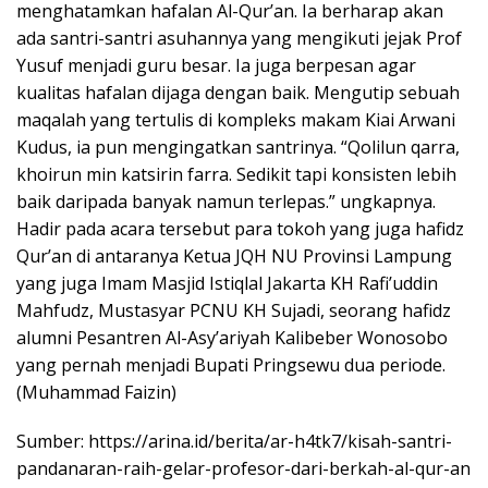
menghatamkan hafalan Al-Qur’an. Ia berharap akan
ada santri-santri asuhannya yang mengikuti jejak Prof
Yusuf menjadi guru besar. Ia juga berpesan agar
kualitas hafalan dijaga dengan baik. Mengutip sebuah
maqalah yang tertulis di kompleks makam Kiai Arwani
Kudus, ia pun mengingatkan santrinya. “Qolilun qarra,
khoirun min katsirin farra. Sedikit tapi konsisten lebih
baik daripada banyak namun terlepas.” ungkapnya.
Hadir pada acara tersebut para tokoh yang juga hafidz
Qur’an di antaranya Ketua JQH NU Provinsi Lampung
yang juga Imam Masjid Istiqlal Jakarta KH Rafi’uddin
Mahfudz, Mustasyar PCNU KH Sujadi, seorang hafidz
alumni Pesantren Al-Asy’ariyah Kalibeber Wonosobo
yang pernah menjadi Bupati Pringsewu dua periode.
(Muhammad Faizin)
Sumber: https://arina.id/berita/ar-h4tk7/kisah-santri-
pandanaran-raih-gelar-profesor-dari-berkah-al-qur-an