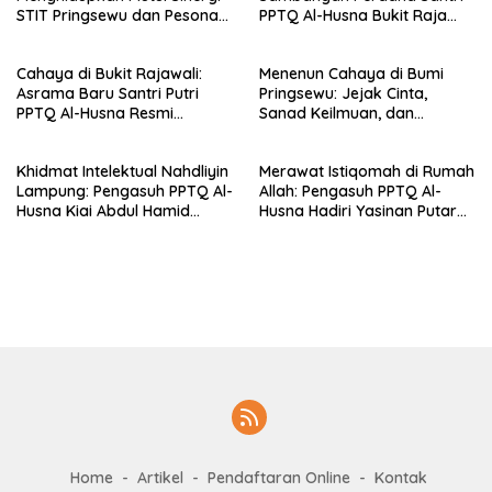
STIT Pringsewu dan Pesona
PPTQ Al-Husna Bukit Raja
Silaturahmi di Bukit Raja Wali
Wali, Merajut Makna
Perpisahan Menuju Cahaya
Cahaya di Bukit Rajawali:
Menenun Cahaya di Bumi
Suci
Asrama Baru Santri Putri
Pringsewu: Jejak Cinta,
PPTQ Al-Husna Resmi
Sanad Keilmuan, dan
Ditempati
Keteguhan Khidmah Dr. KH.
Abdul Hamid di Jalan
Khidmat Intelektual Nahdliyin
Merawat Istiqomah di Rumah
Nahdlatul Ulama
Lampung: Pengasuh PPTQ Al-
Allah: Pengasuh PPTQ Al-
Husna Kiai Abdul Hamid
Husna Hadiri Yasinan Putaran
Sambut Undangan Menulis
ke-8 di Masjid Al-Hidayah
Buku Antologi Muktamar ke-
35 NU
Home
Artikel
Pendaftaran Online
Kontak