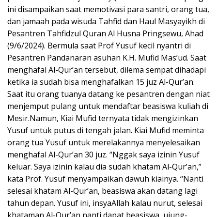
ini disampaikan saat memotivasi para santri, orang tua,
dan jamaah pada wisuda Tahfid dan Haul Masyayikh di
Pesantren Tahfidzul Quran Al Husna Pringsewu, Ahad
(9/6/2024). Bermula saat Prof Yusuf kecil nyantri di
Pesantren Pandanaran asuhan K.H. Mufid Mas’ud. Saat
menghafal Al-Qur’an tersebut, dilema sempat dihadapi
ketika ia sudah bisa menghafalkan 15 juz Al-Qur’an.
Saat itu orang tuanya datang ke pesantren dengan niat
menjemput pulang untuk mendaftar beasiswa kuliah di
Mesir.Namun, Kiai Mufid ternyata tidak mengizinkan
Yusuf untuk putus di tengah jalan. Kiai Mufid meminta
orang tua Yusuf untuk merelakannya menyelesaikan
menghafal Al-Qur’an 30 juz. “Nggak saya izinin Yusuf
keluar. Saya izinin kalau dia sudah khatam Al-Qur’an,”
kata Prof. Yusuf menyampaikan dawuh kiainya. “Nanti
selesai khatam Al-Qur’an, beasiswa akan datang lagi
tahun depan. Yusuf ini, insyaAllah kalau nurut, selesai
khataman Al-Qur’an nanti dapat beasiswa, ujung-