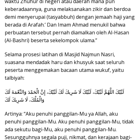
waktu Zhuhur di negeri atau daerah mana pun
keberadaannya, guna melaksanakan zikir dan berdoa
demi menyerupai (tasyabbuh) dengan jemaah haji yang
berada di Arafah.’ Dan Imam Ahmad menukil bahwa
perbuatan tersebut pernah diamalkan oleh Al-Hasan
(Al-Bashri) beserta sekelompok ulama.”
Selama prosesi latihan di Masjid Najmun Nasri,
suasana mendadak haru dan khusyuk saat seluruh
peserta menggemakan bacaan utama wukuf, yaitu
talbiyah:
لَبَّيْكَ اللَّهُمَّ لَبَّيْكَ، لَبَّيْكَ لَا شَرِيكَ لَكَ لَبَّيْكَ، إِنَّ الْحَمْدَ وَالنِّعْمَةَ لَكَ
وَالْمُلْكَ، لَا شَرِيكَ لَكَ
Artinya: “Aku penuhi panggilan-Mu ya Allah, aku
penuhi panggilan-Mu. Aku penuhi panggilan-Mu, tidak
ada sekutu bagi-Mu, aku penuhi panggilan-Mu.
Sesungguhnya segala puji, nikmat, dan kerajaan bagi-