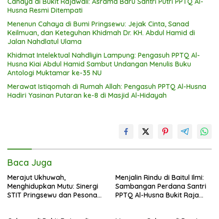
Cahaya di Bukit Rajawali: Asrama Baru Santri Putri PPTQ Al-
Husna Resmi Ditempati
Menenun Cahaya di Bumi Pringsewu: Jejak Cinta, Sanad
Keilmuan, dan Keteguhan Khidmah Dr. KH. Abdul Hamid di
Jalan Nahdlatul Ulama
Khidmat Intelektual Nahdliyin Lampung: Pengasuh PPTQ Al-
Husna Kiai Abdul Hamid Sambut Undangan Menulis Buku
Antologi Muktamar ke-35 NU
Merawat Istiqomah di Rumah Allah: Pengasuh PPTQ Al-Husna
Hadiri Yasinan Putaran ke-8 di Masjid Al-Hidayah
Baca Juga
Merajut Ukhuwah,
Menjalin Rindu di Baitul Ilmi:
Menghidupkan Mutu: Sinergi
Sambangan Perdana Santri
STIT Pringsewu dan Pesona
PPTQ Al-Husna Bukit Raja
Silaturahmi di Bukit Raja Wali
Wali, Merajut Makna
Perpisahan Menuju Cahaya