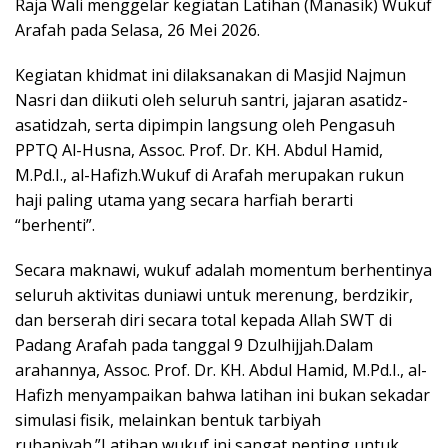
Raja Wali menggelar kegiatan Latihan (Manasik) Wukuf
Arafah pada Selasa, 26 Mei 2026.
Kegiatan khidmat ini dilaksanakan di Masjid Najmun
Nasri dan diikuti oleh seluruh santri, jajaran asatidz-
asatidzah, serta dipimpin langsung oleh Pengasuh
PPTQ Al-Husna, Assoc. Prof. Dr. KH. Abdul Hamid,
M.Pd.I., al-Hafizh.Wukuf di Arafah merupakan rukun
haji paling utama yang secara harfiah berarti
“berhenti”.
Secara maknawi, wukuf adalah momentum berhentinya
seluruh aktivitas duniawi untuk merenung, berdzikir,
dan berserah diri secara total kepada Allah SWT di
Padang Arafah pada tanggal 9 Dzulhijjah.Dalam
arahannya, Assoc. Prof. Dr. KH. Abdul Hamid, M.Pd.I., al-
Hafizh menyampaikan bahwa latihan ini bukan sekadar
simulasi fisik, melainkan bentuk tarbiyah
ruhaniyah.”Latihan wukuf ini sangat penting untuk