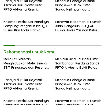
Cahaya di Bukit Rajawali:
Menenun Cahaya di Bumi
Suci
Asrama Baru Santri Putri
Pringsewu: Jejak Cinta,
PPTQ Al-Husna Resmi
Sanad Keilmuan, dan
Ditempati
Keteguhan Khidmah Dr. KH.
Abdul Hamid di Jalan
Khidmat Intelektual Nahdliyin
Merawat Istiqomah di Rumah
Nahdlatul Ulama
Lampung: Pengasuh PPTQ Al-
Allah: Pengasuh PPTQ Al-
Husna Kiai Abdul Hamid
Husna Hadiri Yasinan Putaran
Sambut Undangan Menulis
ke-8 di Masjid Al-Hidayah
Buku Antologi Muktamar ke-
35 NU
Rekomendasi untuk kamu
Merajut Ukhuwah,
Menjalin Rindu di Baitul Ilmi:
Menghidupkan Mutu: Sinergi
Sambangan Perdana Santri
STIT Pringsewu dan Pesona
PPTQ Al-Husna Bukit Raja
Silaturahmi di Bukit Raja Wali
Wali, Merajut Makna
Perpisahan Menuju Cahaya
Cahaya di Bukit Rajawali:
Menenun Cahaya di Bumi
Suci
Asrama Baru Santri Putri
Pringsewu: Jejak Cinta,
PPTQ Al-Husna Resmi
Sanad Keilmuan, dan
Ditempati
Keteguhan Khidmah Dr. KH.
Abdul Hamid di Jalan
Khidmat Intelektual Nahdliyin
Merawat Istiqomah di Rumah
Nahdlatul Ulama