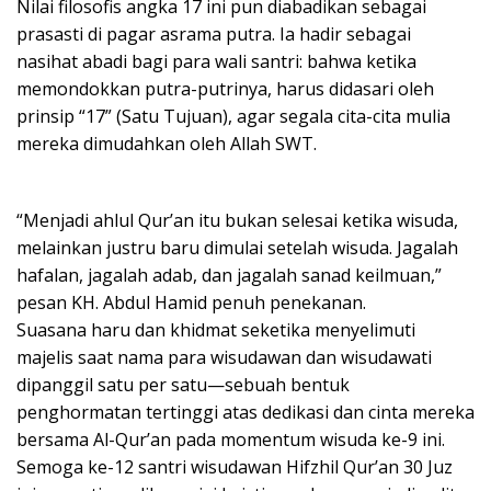
Nilai filosofis angka 17 ini pun diabadikan sebagai
prasasti di pagar asrama putra. Ia hadir sebagai
nasihat abadi bagi para wali santri: bahwa ketika
memondokkan putra-putrinya, harus didasari oleh
prinsip “17” (Satu Tujuan), agar segala cita-cita mulia
mereka dimudahkan oleh Allah SWT.
“Menjadi ahlul Qur’an itu bukan selesai ketika wisuda,
melainkan justru baru dimulai setelah wisuda. Jagalah
hafalan, jagalah adab, dan jagalah sanad keilmuan,”
pesan KH. Abdul Hamid penuh penekanan.
Suasana haru dan khidmat seketika menyelimuti
majelis saat nama para wisudawan dan wisudawati
dipanggil satu per satu—sebuah bentuk
penghormatan tertinggi atas dedikasi dan cinta mereka
bersama Al-Qur’an pada momentum wisuda ke-9 ini.
Semoga ke-12 santri wisudawan Hifzhil Qur’an 30 Juz