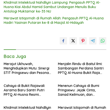
Khidmat Intelektual Nahdliyin Lampung: Pengasuh PPTQ Al-
Husna Kiai Abdul Hamid Sambut Undangan Menulis Buku
Antologi Muktamar ke-35 NU
Merawat Istiqomah di Rumah Allah: Pengasuh PPTQ Al-Husna
Hadiri Yasinan Putaran ke-8 di Masjid Al-Hidayah
Baca Juga
Merajut Ukhuwah,
Menjalin Rindu di Baitul Ilmi:
Menghidupkan Mutu: Sinergi
Sambangan Perdana Santri
STIT Pringsewu dan Pesona
PPTQ Al-Husna Bukit Raja
Silaturahmi di Bukit Raja Wali
Wali, Merajut Makna
Perpisahan Menuju Cahaya
Cahaya di Bukit Rajawali:
Menenun Cahaya di Bumi
Suci
Asrama Baru Santri Putri
Pringsewu: Jejak Cinta,
PPTQ Al-Husna Resmi
Sanad Keilmuan, dan
Ditempati
Keteguhan Khidmah Dr. KH.
Abdul Hamid di Jalan
Khidmat Intelektual Nahdliyin
Merawat Istiqomah di Rumah
Nahdlatul Ulama