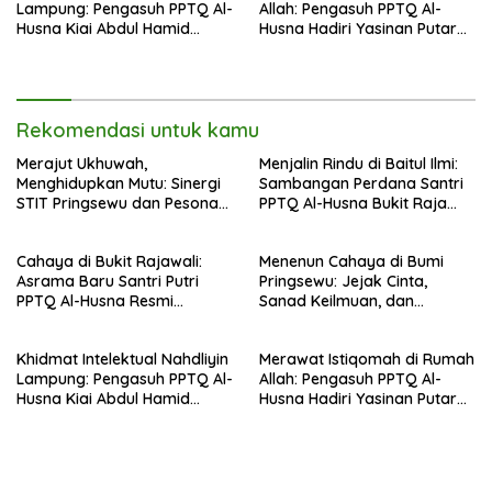
Lampung: Pengasuh PPTQ Al-
Allah: Pengasuh PPTQ Al-
Husna Kiai Abdul Hamid
Husna Hadiri Yasinan Putaran
Sambut Undangan Menulis
ke-8 di Masjid Al-Hidayah
Buku Antologi Muktamar ke-
35 NU
Rekomendasi untuk kamu
Merajut Ukhuwah,
Menjalin Rindu di Baitul Ilmi:
Menghidupkan Mutu: Sinergi
Sambangan Perdana Santri
STIT Pringsewu dan Pesona
PPTQ Al-Husna Bukit Raja
Silaturahmi di Bukit Raja Wali
Wali, Merajut Makna
Perpisahan Menuju Cahaya
Cahaya di Bukit Rajawali:
Menenun Cahaya di Bumi
Suci
Asrama Baru Santri Putri
Pringsewu: Jejak Cinta,
PPTQ Al-Husna Resmi
Sanad Keilmuan, dan
Ditempati
Keteguhan Khidmah Dr. KH.
Abdul Hamid di Jalan
Khidmat Intelektual Nahdliyin
Merawat Istiqomah di Rumah
Nahdlatul Ulama
Lampung: Pengasuh PPTQ Al-
Allah: Pengasuh PPTQ Al-
Husna Kiai Abdul Hamid
Husna Hadiri Yasinan Putaran
Sambut Undangan Menulis
ke-8 di Masjid Al-Hidayah
Buku Antologi Muktamar ke-
35 NU