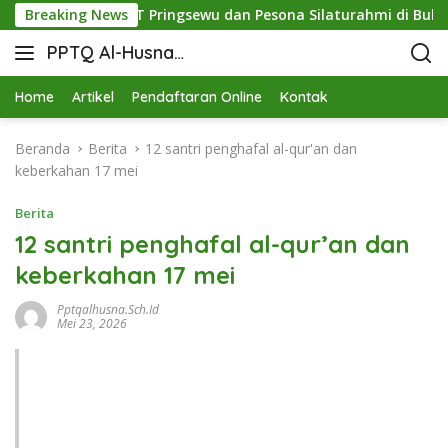
: Sinergi STIT Pringsewu dan Pesona Silaturahmi di Bukit Raj
Breaking News
PPTQ Al-Husna
Bukit Raja Wali
Home
Artikel
Pendaftaran Online
Kontak
Beranda
Berita
12 santri penghafal al-qur'an dan
keberkahan 17 mei
Berita
12 santri penghafal al-qur’an dan
keberkahan 17 mei
Pptqalhusna.sch.id
Mei 23, 2026