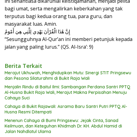
ini senantiasa dikaruniai keistiqamahan, menjadi pelita
bagi umat, serta mengalirkan keberkahan yang tak
terputus bagi kedua orang tua, para guru, dan
masyarakat luas. Amin.
إِنَّ هَٰذَا الْقُرْآنَ يَهْدِي لِلَّتِي هِيَ أَمْوَمُ
“Sesungguhnya Al-Qur’an ini memberi petunjuk kepada
jalan yang paling lurus.” (QS. Al-Isra’: 9)
Berita Terkait
Merajut Ukhuwah, Menghidupkan Mutu: Sinergi STIT Pringsewu
dan Pesona Silaturahmi di Bukit Raja Wali
Menjalin Rindu di Baitul Ilmi: Sambangan Perdana Santri PPTQ
Al-Husna Bukit Raja Wali, Merajut Makna Perpisahan Menuju
Cahaya Suci
Cahaya di Bukit Rajawali: Asrama Baru Santri Putri PPTQ Al-
Husna Resmi Ditempati
Menenun Cahaya di Bumi Pringsewu: Jejak Cinta, Sanad
Keilmuan, dan Keteguhan Khidmah Dr. KH. Abdul Hamid di
Jalan Nahdlatul Ulama