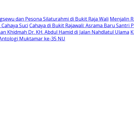
sewu dan Pesona Silaturahmi di Bukit Raja Wali
Menjalin R
 Cahaya Suci
Cahaya di Bukit Rajawali: Asrama Baru Santri
an Khidmah Dr. KH. Abdul Hamid di Jalan Nahdlatul Ulama
K
Antologi Muktamar ke-35 NU