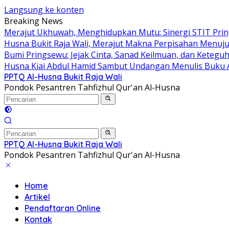
Langsung ke konten
Breaking News
Merajut Ukhuwah, Menghidupkan Mutu: Sinergi STIT Pring
Husna Bukit Raja Wali, Merajut Makna Perpisahan Menuju
Bumi Pringsewu: Jejak Cinta, Sanad Keilmuan, dan Keteguh
Husna Kiai Abdul Hamid Sambut Undangan Menulis Buku 
PPTQ Al-Husna Bukit Raja Wali
Pondok Pesantren Tahfizhul Qur'an Al-Husna
PPTQ Al-Husna Bukit Raja Wali
Pondok Pesantren Tahfizhul Qur'an Al-Husna
Home
Artikel
Pendaftaran Online
Kontak