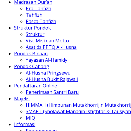
Madrasah Qur’an
Pra Tahfizh
Tahfizh
Pasca Tahfizh
Struktur Pondok
Struktur
Visi, Misi dan Motto
Asatidz PPTQ Al-Husna
Pondok Binaan
Yayasan Al-Hamidy
Pondok Cabang
Al-Husna Pringsewu
Al-Husna Bukit Rajawali
Pendaftaran Online
Penerimaan Santri Baru
Majelis
HIMMAH (Himpunan Mutakhorrijin Mutakhorrij
SMART (Sholawat Manaqib Istighfar & Tausiyah
MIQ
Informasi
Pengumuman