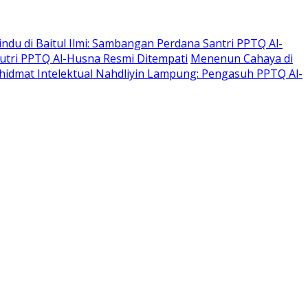
indu di Baitul Ilmi: Sambangan Perdana Santri PPTQ Al-
 Putri PPTQ Al-Husna Resmi Ditempati
Menenun Cahaya di
hidmat Intelektual Nahdliyin Lampung: Pengasuh PPTQ Al-