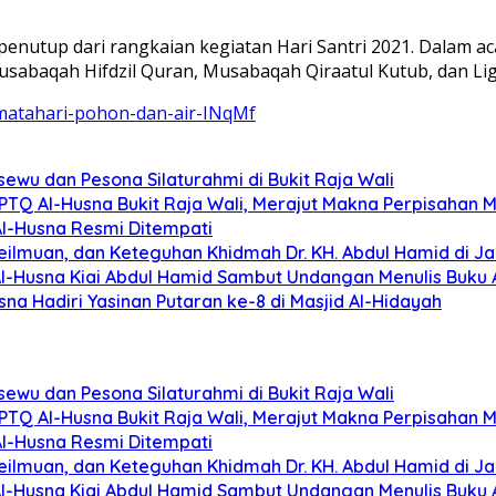
enutup dari rangkaian kegiatan Hari Santri 2021. Dalam ac
usabaqah Hifdzil Quran, Musabaqah Qiraatul Kutub, dan Lig
i-matahari-pohon-dan-air-INqMf
ewu dan Pesona Silaturahmi di Bukit Raja Wali
 PPTQ Al-Husna Bukit Raja Wali, Merajut Makna Perpisahan 
 Al-Husna Resmi Ditempati
eilmuan, dan Keteguhan Khidmah Dr. KH. Abdul Hamid di Ja
Al-Husna Kiai Abdul Hamid Sambut Undangan Menulis Buku
a Hadiri Yasinan Putaran ke-8 di Masjid Al-Hidayah
ewu dan Pesona Silaturahmi di Bukit Raja Wali
 PPTQ Al-Husna Bukit Raja Wali, Merajut Makna Perpisahan 
 Al-Husna Resmi Ditempati
eilmuan, dan Keteguhan Khidmah Dr. KH. Abdul Hamid di Ja
Al-Husna Kiai Abdul Hamid Sambut Undangan Menulis Buku