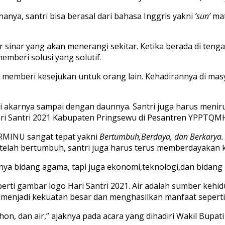
nya, santri bisa berasal dari bahasa Inggris yakni
‘sun’
mat
 sinar yang akan menerangi sekitar. Ketika berada di tenga
mberi solusi yang solutif.
an memberi kesejukan untuk orang lain. Kehadirannya di m
akarnya sampai dengan daunnya. Santri juga harus meniru 
ari Santri 2021 Kabupaten Pringsewu di Pesantren YPPTQ
 RMINU sangat tepat yakni
Bertumbuh,Berdaya, dan Berkarya.
telah bertumbuh, santri juga harus terus memberdayakan ku
anya bidang agama, tapi juga ekonomi,teknologi,dan bidang 
eperti gambar logo Hari Santri 2021. Air adalah sumber keh
a menjadi kekuatan besar dan menghasilkan manfaat sepert
on, dan air,” ajaknya pada acara yang dihadiri Wakil Bupa