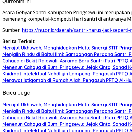
Qurrohim ini.
Acara Gebyar Santri Kabupaten Pringsewu ini merupakan p
pemenang kompetisi-kompetisi hari santri di antaranya M
Sumber:
https://nu.or.id/daerah/santri-harus-jadi-sepert
Berita Terkait
Merajut Ukhuwah, Menghidupkan Mutu: Sinergi STIT Prings
Menjalin Rindu di Baitul Ilmi: Sambangan Perdana Santri
Cahaya di Bukit Rajawali: Asrama Baru Santri Putri PPTQ
Menenun Cahaya di Bumi Pringsewu: Jejak Cinta, Sanad K
Khidmat Intelektual Nahdliyin Lampung: Pengasuh PPTQ 
Merawat Istiqomah di Rumah Allah: Pengasuh PPTQ Al-Husn
Baca Juga
Merajut Ukhuwah, Menghidupkan Mutu: Sinergi STIT Prings
Menjalin Rindu di Baitul Ilmi: Sambangan Perdana Santri
Cahaya di Bukit Rajawali: Asrama Baru Santri Putri PPTQ
Menenun Cahaya di Bumi Pringsewu: Jejak Cinta, Sanad K
Khidmat Intelektual Nahdliyin Lampung: Pengasuh PPTQ 