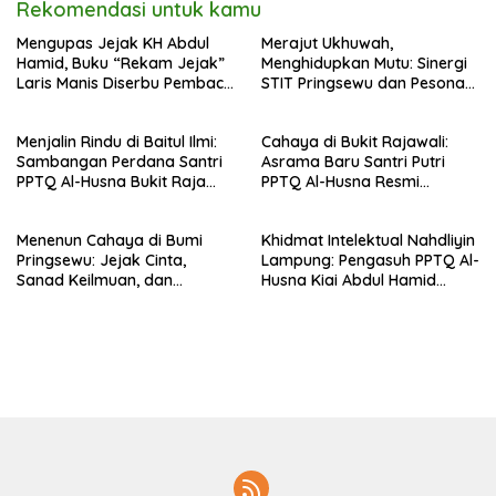
Rekomendasi untuk kamu
Mengupas Jejak KH Abdul
Merajut Ukhuwah,
Hamid, Buku “Rekam Jejak”
Menghidupkan Mutu: Sinergi
Laris Manis Diserbu Pembaca
STIT Pringsewu dan Pesona
Lintas Wilayah
Silaturahmi di Bukit Raja Wali
Menjalin Rindu di Baitul Ilmi:
Cahaya di Bukit Rajawali:
Sambangan Perdana Santri
Asrama Baru Santri Putri
PPTQ Al-Husna Bukit Raja
PPTQ Al-Husna Resmi
Wali, Merajut Makna
Ditempati
Perpisahan Menuju Cahaya
Menenun Cahaya di Bumi
Khidmat Intelektual Nahdliyin
Suci
Pringsewu: Jejak Cinta,
Lampung: Pengasuh PPTQ Al-
Sanad Keilmuan, dan
Husna Kiai Abdul Hamid
Keteguhan Khidmah Dr. KH.
Sambut Undangan Menulis
Abdul Hamid di Jalan
Buku Antologi Muktamar ke-
Nahdlatul Ulama
35 NU