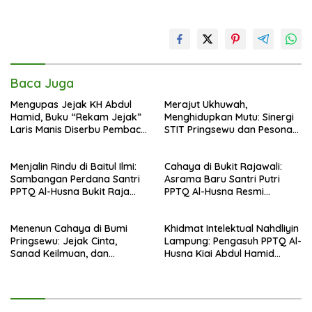
Baca Juga
Mengupas Jejak KH Abdul
Merajut Ukhuwah,
Hamid, Buku “Rekam Jejak”
Menghidupkan Mutu: Sinergi
Laris Manis Diserbu Pembaca
STIT Pringsewu dan Pesona
Lintas Wilayah
Silaturahmi di Bukit Raja Wali
Menjalin Rindu di Baitul Ilmi:
Cahaya di Bukit Rajawali:
Sambangan Perdana Santri
Asrama Baru Santri Putri
PPTQ Al-Husna Bukit Raja
PPTQ Al-Husna Resmi
Wali, Merajut Makna
Ditempati
Perpisahan Menuju Cahaya
Menenun Cahaya di Bumi
Khidmat Intelektual Nahdliyin
Suci
Pringsewu: Jejak Cinta,
Lampung: Pengasuh PPTQ Al-
Sanad Keilmuan, dan
Husna Kiai Abdul Hamid
Keteguhan Khidmah Dr. KH.
Sambut Undangan Menulis
Abdul Hamid di Jalan
Buku Antologi Muktamar ke-
Nahdlatul Ulama
35 NU