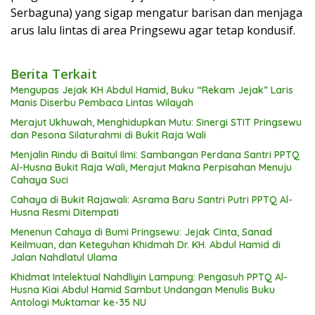
Serbaguna) yang sigap mengatur barisan dan menjaga
arus lalu lintas di area Pringsewu agar tetap kondusif.
Berita Terkait
Mengupas Jejak KH Abdul Hamid, Buku “Rekam Jejak” Laris
Manis Diserbu Pembaca Lintas Wilayah
Merajut Ukhuwah, Menghidupkan Mutu: Sinergi STIT Pringsewu
dan Pesona Silaturahmi di Bukit Raja Wali
Menjalin Rindu di Baitul Ilmi: Sambangan Perdana Santri PPTQ
Al-Husna Bukit Raja Wali, Merajut Makna Perpisahan Menuju
Cahaya Suci
Cahaya di Bukit Rajawali: Asrama Baru Santri Putri PPTQ Al-
Husna Resmi Ditempati
Menenun Cahaya di Bumi Pringsewu: Jejak Cinta, Sanad
Keilmuan, dan Keteguhan Khidmah Dr. KH. Abdul Hamid di
Jalan Nahdlatul Ulama
Khidmat Intelektual Nahdliyin Lampung: Pengasuh PPTQ Al-
Husna Kiai Abdul Hamid Sambut Undangan Menulis Buku
Antologi Muktamar ke-35 NU