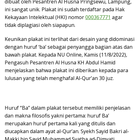
dibuat oleh Pesantren Al Husna Pringsewu, Lampung,
ini sangat unik. Plakat ini sudah terdaftar pada Hak
Kekayaan Intelektual (HKI) nomor
000367771
agar
tidak diplagiasi oleh siapapun.
Keunikan plakat ini terlihat dari desain yang didominasi
dengan huruf ‘ba’ sebagai penyangga bagian atas dan
bawah plakat. Kepada NU Online, Kamis (11/8/2022),
Pengasuh Pesantren Al Husna KH Abdul Hamid
menjelaskan bahwa plakat ini diberikan kepada para
lulusan yang telah menghafal Al-Qur’an 30 juz.
Huruf “Ba” dalam plakat tersebut memiliki penjelasan
dan makna filosofis yakni pertama: huruf Ba’
merupakan huruf pertama kali yang ditulis dan
diucapkan dalam ayat al-Qur’an. Syekh Sayid Bakri al-
Makki bin Sayid Muhammad Syatha ad-Dimyati