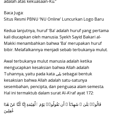
adalah atas kekuasaan-Ku.”
Baca Juga:
Situs Resmi PBNU ‘NU Online’ Luncurkan Logo Baru
Kedua lanjutnya, huruf ‘Ba’ adalah huruf yang pertama
kali diucapkan oleh manusia. Syekh Sayid Bakari al-
Makki menambahkan bahwa ‘Ba’ merupakan huruf
bibir. Melafalkannya menjadi sebab terbukanya mulut.
Awal terbukanya mulut manusia adalah ketika
mengucapkan kesaksian bahwa Allah adalah
Tuhannya, yaitu pada kata بلى sebagai bentuk
kesaksian bahwa Allah adalah satu-satunya
sesembahan, pencipta, dan penguasa alam semesta.
Hal ini termaktub dalam surat Al-A’raf ayat 172:
قَالُوا۟ بَلَىٰ ۛ شَهِدْنَآ ۛ أَن تَقُولُوا۟ يَوْمَ ٱلْقِيَٰمَةِ إِنَّا كُنَّا عَنْ هَٰذَا
غَٰفِلِينَ