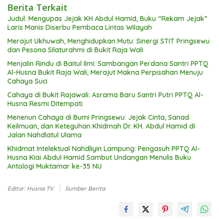
Berita Terkait
Judul: Mengupas Jejak KH Abdul Hamid, Buku “Rekam Jejak”
Laris Manis Diserbu Pembaca Lintas Wilayah
Merajut Ukhuwah, Menghidupkan Mutu: Sinergi STIT Pringsewu
dan Pesona Silaturahmi di Bukit Raja Wali
Menjalin Rindu di Baitul Ilmi: Sambangan Perdana Santri PPTQ
Al-Husna Bukit Raja Wali, Merajut Makna Perpisahan Menuju
Cahaya Suci
Cahaya di Bukit Rajawali: Asrama Baru Santri Putri PPTQ Al-
Husna Resmi Ditempati
Menenun Cahaya di Bumi Pringsewu: Jejak Cinta, Sanad
Keilmuan, dan Keteguhan Khidmah Dr. KH. Abdul Hamid di
Jalan Nahdlatul Ulama
Khidmat Intelektual Nahdliyin Lampung: Pengasuh PPTQ Al-
Husna Kiai Abdul Hamid Sambut Undangan Menulis Buku
Antologi Muktamar ke-35 NU
Editor: Husna TV
Sumber Berita