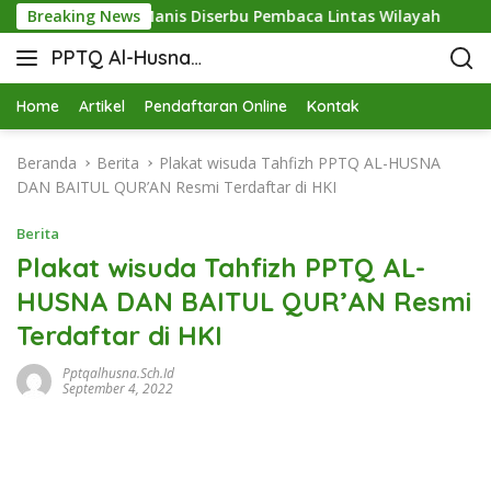
 Laris Manis Diserbu Pembaca Lintas Wilayah
Breaking News
Merajut U
PPTQ Al-Husna
Bukit Raja Wali
Home
Artikel
Pendaftaran Online
Kontak
Beranda
Berita
Plakat wisuda Tahfizh PPTQ AL-HUSNA
DAN BAITUL QUR’AN Resmi Terdaftar di HKI
Berita
Plakat wisuda Tahfizh PPTQ AL-
HUSNA DAN BAITUL QUR’AN Resmi
Terdaftar di HKI
Pptqalhusna.sch.id
September 4, 2022