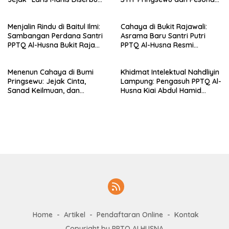
Pembaca Lintas Wilayah
Silaturahmi di Bukit Raja Wali
Menjalin Rindu di Baitul Ilmi:
Cahaya di Bukit Rajawali:
Sambangan Perdana Santri
Asrama Baru Santri Putri
PPTQ Al-Husna Bukit Raja
PPTQ Al-Husna Resmi
Wali, Merajut Makna
Ditempati
Perpisahan Menuju Cahaya
Menenun Cahaya di Bumi
Khidmat Intelektual Nahdliyin
Suci
Pringsewu: Jejak Cinta,
Lampung: Pengasuh PPTQ Al-
Sanad Keilmuan, dan
Husna Kiai Abdul Hamid
Keteguhan Khidmah Dr. KH.
Sambut Undangan Menulis
Abdul Hamid di Jalan
Buku Antologi Muktamar ke-
Nahdlatul Ulama
35 NU
Home
Artikel
Pendaftaran Online
Kontak
Copyright by PPTQ ALHUSNA