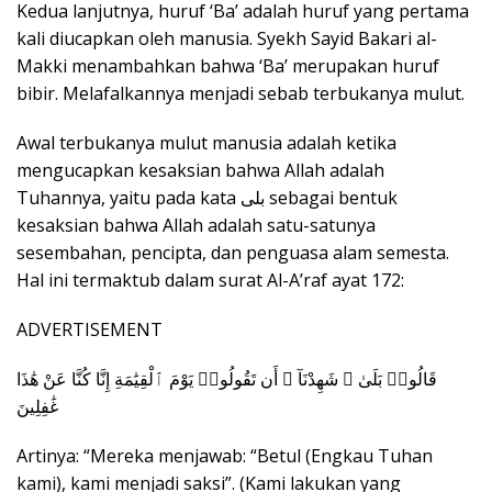
Kedua lanjutnya, huruf ‘Ba’ adalah huruf yang pertama
kali diucapkan oleh manusia. Syekh Sayid Bakari al-
Makki menambahkan bahwa ‘Ba’ merupakan huruf
bibir. Melafalkannya menjadi sebab terbukanya mulut.
Awal terbukanya mulut manusia adalah ketika
mengucapkan kesaksian bahwa Allah adalah
Tuhannya, yaitu pada kata بلى sebagai bentuk
kesaksian bahwa Allah adalah satu-satunya
sesembahan, pencipta, dan penguasa alam semesta.
Hal ini termaktub dalam surat Al-A’raf ayat 172:
ADVERTISEMENT
قَالُوا۟ بَلَىٰ ۛ شَهِدْنَآ ۛ أَن تَقُولُوا۟ يَوْمَ ٱلْقِيَٰمَةِ إِنَّا كُنَّا عَنْ هَٰذَا
غَٰفِلِينَ
Artinya: “Mereka menjawab: “Betul (Engkau Tuhan
kami), kami menjadi saksi”. (Kami lakukan yang