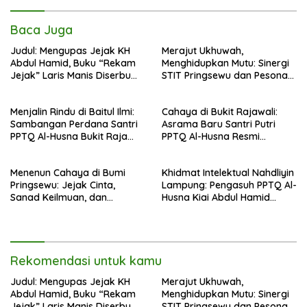
Baca Juga
Judul: Mengupas Jejak KH
Merajut Ukhuwah,
Abdul Hamid, Buku “Rekam
Menghidupkan Mutu: Sinergi
Jejak” Laris Manis Diserbu
STIT Pringsewu dan Pesona
Pembaca Lintas Wilayah
Silaturahmi di Bukit Raja Wali
Menjalin Rindu di Baitul Ilmi:
Cahaya di Bukit Rajawali:
Sambangan Perdana Santri
Asrama Baru Santri Putri
PPTQ Al-Husna Bukit Raja
PPTQ Al-Husna Resmi
Wali, Merajut Makna
Ditempati
Perpisahan Menuju Cahaya
Menenun Cahaya di Bumi
Khidmat Intelektual Nahdliyin
Suci
Pringsewu: Jejak Cinta,
Lampung: Pengasuh PPTQ Al-
Sanad Keilmuan, dan
Husna Kiai Abdul Hamid
Keteguhan Khidmah Dr. KH.
Sambut Undangan Menulis
Abdul Hamid di Jalan
Buku Antologi Muktamar ke-
Nahdlatul Ulama
35 NU
Rekomendasi untuk kamu
Judul: Mengupas Jejak KH
Merajut Ukhuwah,
Abdul Hamid, Buku “Rekam
Menghidupkan Mutu: Sinergi
Jejak” Laris Manis Diserbu
STIT Pringsewu dan Pesona