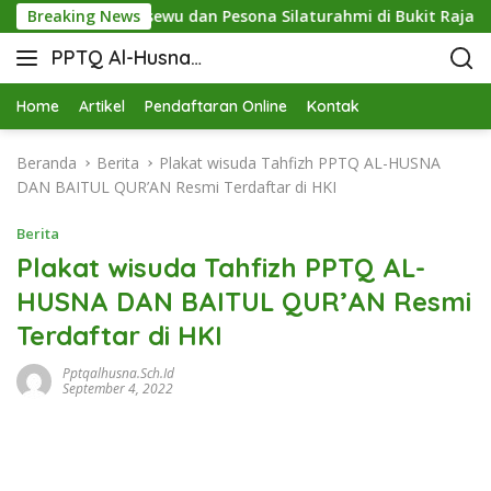
STIT Pringsewu dan Pesona Silaturahmi di Bukit Raja Wali
Breaking News
PPTQ Al-Husna
Bukit Raja Wali
Home
Artikel
Pendaftaran Online
Kontak
Beranda
Berita
Plakat wisuda Tahfizh PPTQ AL-HUSNA
DAN BAITUL QUR’AN Resmi Terdaftar di HKI
Berita
Plakat wisuda Tahfizh PPTQ AL-
HUSNA DAN BAITUL QUR’AN Resmi
Terdaftar di HKI
Pptqalhusna.sch.id
September 4, 2022