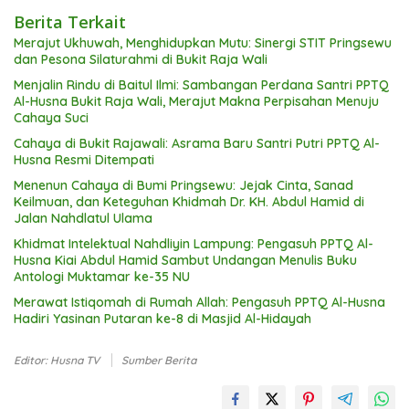
Berita Terkait
Merajut Ukhuwah, Menghidupkan Mutu: Sinergi STIT Pringsewu
dan Pesona Silaturahmi di Bukit Raja Wali
Menjalin Rindu di Baitul Ilmi: Sambangan Perdana Santri PPTQ
Al-Husna Bukit Raja Wali, Merajut Makna Perpisahan Menuju
Cahaya Suci
Cahaya di Bukit Rajawali: Asrama Baru Santri Putri PPTQ Al-
Husna Resmi Ditempati
Menenun Cahaya di Bumi Pringsewu: Jejak Cinta, Sanad
Keilmuan, dan Keteguhan Khidmah Dr. KH. Abdul Hamid di
Jalan Nahdlatul Ulama
Khidmat Intelektual Nahdliyin Lampung: Pengasuh PPTQ Al-
Husna Kiai Abdul Hamid Sambut Undangan Menulis Buku
Antologi Muktamar ke-35 NU
Merawat Istiqomah di Rumah Allah: Pengasuh PPTQ Al-Husna
Hadiri Yasinan Putaran ke-8 di Masjid Al-Hidayah
Editor: Husna TV
Sumber Berita