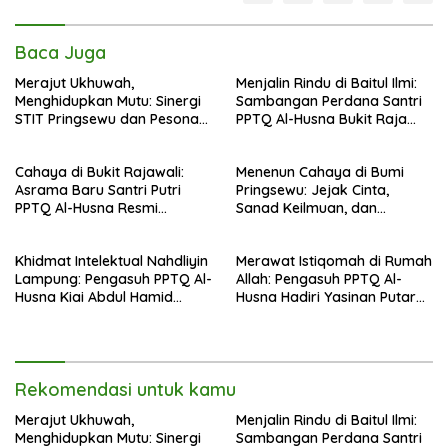
Baca Juga
Merajut Ukhuwah,
Menjalin Rindu di Baitul Ilmi:
Menghidupkan Mutu: Sinergi
Sambangan Perdana Santri
STIT Pringsewu dan Pesona
PPTQ Al-Husna Bukit Raja
Silaturahmi di Bukit Raja Wali
Wali, Merajut Makna
Perpisahan Menuju Cahaya
Cahaya di Bukit Rajawali:
Menenun Cahaya di Bumi
Suci
Asrama Baru Santri Putri
Pringsewu: Jejak Cinta,
PPTQ Al-Husna Resmi
Sanad Keilmuan, dan
Ditempati
Keteguhan Khidmah Dr. KH.
Abdul Hamid di Jalan
Khidmat Intelektual Nahdliyin
Merawat Istiqomah di Rumah
Nahdlatul Ulama
Lampung: Pengasuh PPTQ Al-
Allah: Pengasuh PPTQ Al-
Husna Kiai Abdul Hamid
Husna Hadiri Yasinan Putaran
Sambut Undangan Menulis
ke-8 di Masjid Al-Hidayah
Buku Antologi Muktamar ke-
35 NU
Rekomendasi untuk kamu
Merajut Ukhuwah,
Menjalin Rindu di Baitul Ilmi:
Menghidupkan Mutu: Sinergi
Sambangan Perdana Santri