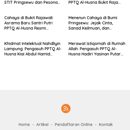
STIT Pringsewu dan Pesona
PPTQ Al-Husna Bukit Raja
Silaturahmi di Bukit Raja Wali
Wali, Merajut Makna
Perpisahan Menuju Cahaya
Cahaya di Bukit Rajawali:
Menenun Cahaya di Bumi
Suci
Asrama Baru Santri Putri
Pringsewu: Jejak Cinta,
PPTQ Al-Husna Resmi
Sanad Keilmuan, dan
Ditempati
Keteguhan Khidmah Dr. KH.
Abdul Hamid di Jalan
Khidmat Intelektual Nahdliyin
Merawat Istiqomah di Rumah
Nahdlatul Ulama
Lampung: Pengasuh PPTQ Al-
Allah: Pengasuh PPTQ Al-
Husna Kiai Abdul Hamid
Husna Hadiri Yasinan Putaran
Sambut Undangan Menulis
ke-8 di Masjid Al-Hidayah
Buku Antologi Muktamar ke-
35 NU
Home
Artikel
Pendaftaran Online
Kontak