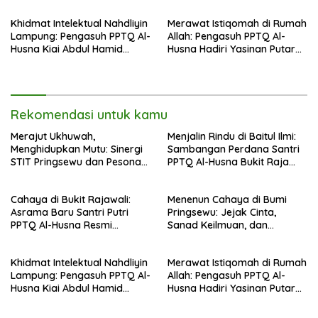
Abdul Hamid di Jalan
Khidmat Intelektual Nahdliyin
Merawat Istiqomah di Rumah
Nahdlatul Ulama
Lampung: Pengasuh PPTQ Al-
Allah: Pengasuh PPTQ Al-
Husna Kiai Abdul Hamid
Husna Hadiri Yasinan Putaran
Sambut Undangan Menulis
ke-8 di Masjid Al-Hidayah
Buku Antologi Muktamar ke-
35 NU
Rekomendasi untuk kamu
Merajut Ukhuwah,
Menjalin Rindu di Baitul Ilmi:
Menghidupkan Mutu: Sinergi
Sambangan Perdana Santri
STIT Pringsewu dan Pesona
PPTQ Al-Husna Bukit Raja
Silaturahmi di Bukit Raja Wali
Wali, Merajut Makna
Perpisahan Menuju Cahaya
Cahaya di Bukit Rajawali:
Menenun Cahaya di Bumi
Suci
Asrama Baru Santri Putri
Pringsewu: Jejak Cinta,
PPTQ Al-Husna Resmi
Sanad Keilmuan, dan
Ditempati
Keteguhan Khidmah Dr. KH.
Abdul Hamid di Jalan
Khidmat Intelektual Nahdliyin
Merawat Istiqomah di Rumah
Nahdlatul Ulama
Lampung: Pengasuh PPTQ Al-
Allah: Pengasuh PPTQ Al-
Husna Kiai Abdul Hamid
Husna Hadiri Yasinan Putaran
Sambut Undangan Menulis
ke-8 di Masjid Al-Hidayah
Buku Antologi Muktamar ke-