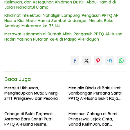
Keilmuan, dan Keteguhan Khidmah Dr. KH. Abdul Hamid di
Jalan Nahdlatul Ulama
Khidmat Intelektual Nahdliyin Lampung: Pengasuh PPTQ Al-
Husna Kiai Abdul Hamid Sambut Undangan Menulis Buku
Antologi Muktamar ke-35 NU
Merawat Istiqomah di Rumah Allah: Pengasuh PPTQ Al-Husna
Hadiri Yasinan Putaran ke-8 di Masjid Al-Hidayah
Baca Juga
Merajut Ukhuwah,
Menjalin Rindu di Baitul Ilmi:
Menghidupkan Mutu: Sinergi
Sambangan Perdana Santri
STIT Pringsewu dan Pesona
PPTQ Al-Husna Bukit Raja
Silaturahmi di Bukit Raja Wali
Wali, Merajut Makna
Perpisahan Menuju Cahaya
Cahaya di Bukit Rajawali:
Menenun Cahaya di Bumi
Suci
Asrama Baru Santri Putri
Pringsewu: Jejak Cinta,
PPTQ Al-Husna Resmi
Sanad Keilmuan, dan
Ditempati
Keteguhan Khidmah Dr. KH.