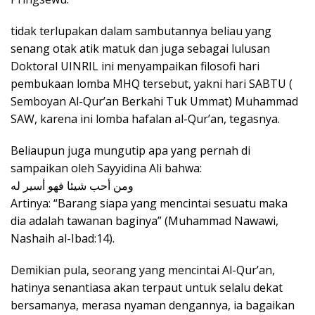
tidak terlupakan dalam sambutannya beliau yang
senang otak atik matuk dan juga sebagai lulusan
Doktoral UINRIL ini menyampaikan filosofi hari
pembukaan lomba MHQ tersebut, yakni hari SABTU (
Semboyan Al-Qur’an Berkahi Tuk Ummat) Muhammad
SAW, karena ini lomba hafalan al-Qur’an, tegasnya.
Beliaupun juga mungutip apa yang pernah di
sampaikan oleh Sayyidina Ali bahwa:
ومن أحب شيئا فهو أسير له
Artinya: “Barang siapa yang mencintai sesuatu maka
dia adalah tawanan baginya” (Muhammad Nawawi,
Nashaih al-Ibad:14).
Demikian pula, seorang yang mencintai Al-Qur’an,
hatinya senantiasa akan terpaut untuk selalu dekat
bersamanya, merasa nyaman dengannya, ia bagaikan