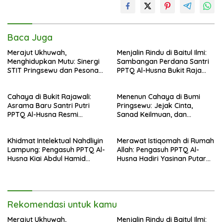
Baca Juga
Merajut Ukhuwah,
Menjalin Rindu di Baitul Ilmi:
Menghidupkan Mutu: Sinergi
Sambangan Perdana Santri
STIT Pringsewu dan Pesona
PPTQ Al-Husna Bukit Raja
Silaturahmi di Bukit Raja Wali
Wali, Merajut Makna
Perpisahan Menuju Cahaya
Cahaya di Bukit Rajawali:
Menenun Cahaya di Bumi
Suci
Asrama Baru Santri Putri
Pringsewu: Jejak Cinta,
PPTQ Al-Husna Resmi
Sanad Keilmuan, dan
Ditempati
Keteguhan Khidmah Dr. KH.
Abdul Hamid di Jalan
Khidmat Intelektual Nahdliyin
Merawat Istiqomah di Rumah
Nahdlatul Ulama
Lampung: Pengasuh PPTQ Al-
Allah: Pengasuh PPTQ Al-
Husna Kiai Abdul Hamid
Husna Hadiri Yasinan Putaran
Sambut Undangan Menulis
ke-8 di Masjid Al-Hidayah
Buku Antologi Muktamar ke-
35 NU
Rekomendasi untuk kamu
Merajut Ukhuwah,
Menjalin Rindu di Baitul Ilmi: