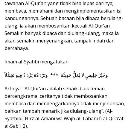
tawanan Al-Qur’an yang tidak bisa lepas darinya;
membaca, memahami dan mengimplementasikan isi
kandungannya. Sebuah bacaan bila dibaca berulang-
ulang, ia akan membosankan kecuali Al-Qur’an.
Semakin banyak dibaca dan diulang-ulang, maka ia
akan semakin menyenangkan, tampak indah dan
bercahaya.
Imam al-Syatibi mengatakan:
وَخَيْرُ جَلِيسٍ لاَ يُمَلُّ حَدِيثُهُ *** وَتَرْدَادُهُ يَزْدَادُ فِيهِ تَجَمُّلاً
Artinya: “Al-Qur’an adalah sebaik-baik teman
bercengkrama, ceritanya tidak membosankan,
membaca dan mendengarkannya tidak menjenuhkan,
bahkan tambah menarik jika diulang-ulang”. (Al-
Syathibi, Hirz al-Amani wa Wajh al-Tahani fi al-Qira’at
al-Sab’i: 2).