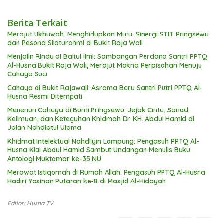
Berita Terkait
Merajut Ukhuwah, Menghidupkan Mutu: Sinergi STIT Pringsewu
dan Pesona Silaturahmi di Bukit Raja Wali
Menjalin Rindu di Baitul Ilmi: Sambangan Perdana Santri PPTQ
Al-Husna Bukit Raja Wali, Merajut Makna Perpisahan Menuju
Cahaya Suci
Cahaya di Bukit Rajawali: Asrama Baru Santri Putri PPTQ Al-
Husna Resmi Ditempati
Menenun Cahaya di Bumi Pringsewu: Jejak Cinta, Sanad
Keilmuan, dan Keteguhan Khidmah Dr. KH. Abdul Hamid di
Jalan Nahdlatul Ulama
Khidmat Intelektual Nahdliyin Lampung: Pengasuh PPTQ Al-
Husna Kiai Abdul Hamid Sambut Undangan Menulis Buku
Antologi Muktamar ke-35 NU
Merawat Istiqomah di Rumah Allah: Pengasuh PPTQ Al-Husna
Hadiri Yasinan Putaran ke-8 di Masjid Al-Hidayah
Editor: Husna TV