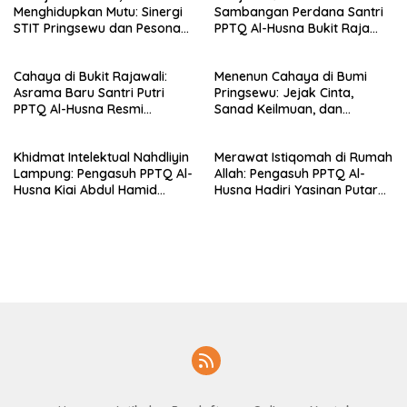
Menghidupkan Mutu: Sinergi
Sambangan Perdana Santri
STIT Pringsewu dan Pesona
PPTQ Al-Husna Bukit Raja
Silaturahmi di Bukit Raja Wali
Wali, Merajut Makna
Perpisahan Menuju Cahaya
Cahaya di Bukit Rajawali:
Menenun Cahaya di Bumi
Suci
Asrama Baru Santri Putri
Pringsewu: Jejak Cinta,
PPTQ Al-Husna Resmi
Sanad Keilmuan, dan
Ditempati
Keteguhan Khidmah Dr. KH.
Abdul Hamid di Jalan
Khidmat Intelektual Nahdliyin
Merawat Istiqomah di Rumah
Nahdlatul Ulama
Lampung: Pengasuh PPTQ Al-
Allah: Pengasuh PPTQ Al-
Husna Kiai Abdul Hamid
Husna Hadiri Yasinan Putaran
Sambut Undangan Menulis
ke-8 di Masjid Al-Hidayah
Buku Antologi Muktamar ke-
35 NU