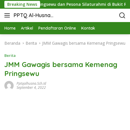
nergi STIT Pringsewu dan Pesona Silaturahmi di Bukit Raja Wal
Breaking News
PPTQ Al-Husna
Bukit Raja Wali
Home
Artikel
Pendaftaran Online
Kontak
Beranda
Berita
JMM Gawagis bersama Kemenag Pringsewu
Berita
JMM Gawagis bersama Kemenag
Pringsewu
Pptqalhusna.sch.id
September 4, 2022