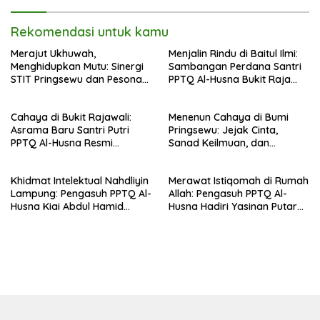
35 NU
Rekomendasi untuk kamu
Merajut Ukhuwah,
Menjalin Rindu di Baitul Ilmi:
Menghidupkan Mutu: Sinergi
Sambangan Perdana Santri
STIT Pringsewu dan Pesona
PPTQ Al-Husna Bukit Raja
Silaturahmi di Bukit Raja Wali
Wali, Merajut Makna
Perpisahan Menuju Cahaya
Cahaya di Bukit Rajawali:
Menenun Cahaya di Bumi
Suci
Asrama Baru Santri Putri
Pringsewu: Jejak Cinta,
PPTQ Al-Husna Resmi
Sanad Keilmuan, dan
Ditempati
Keteguhan Khidmah Dr. KH.
Abdul Hamid di Jalan
Khidmat Intelektual Nahdliyin
Merawat Istiqomah di Rumah
Nahdlatul Ulama
Lampung: Pengasuh PPTQ Al-
Allah: Pengasuh PPTQ Al-
Husna Kiai Abdul Hamid
Husna Hadiri Yasinan Putaran
Sambut Undangan Menulis
ke-8 di Masjid Al-Hidayah
Buku Antologi Muktamar ke-
35 NU