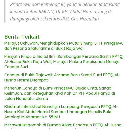
Pringsewu dari Kemenag RI, yang di berikan langusung
kepada ketua RMI NU, Dr.KH. Abdul Hamid yang di
dampingi oleh Sekretaris RMI, Gus Hizbullah.
Berita Terkait
Merajut Ukhuwah, Menghidupkan Mutu: Sinergi STIT Pringsewu
dan Pesona Silaturahmi di Bukit Raja Wali
Menjalin Rindu di Baitul Ilmi: Sambangan Perdana Santri PPTQ
Al-Husna Bukit Raja Wali, Merajut Makna Perpisahan Menuju
Cahaya Suci
Cahaya di Bukit Rajawali: Asrama Baru Santri Putri PPTQ Al-
Husna Resmi Ditempati
Menenun Cahaya di Bumi Pringsewu: Jejak Cinta, Sanad
Keilmuan, dan Keteguhan Khidmah Dr. KH. Abdul Hamid di
Jalan Nahdlatul Ulama
Khidmat Intelektual Nahdliyin Lampung: Pengasuh PPTQ Al-
Husna Kiai Abdul Hamid Sambut Undangan Menulis Buku
Antologi Muktamar ke-35 NU
Merawat Istiqomah di Rumah Allah: Pengasuh PPTQ Al-Husna