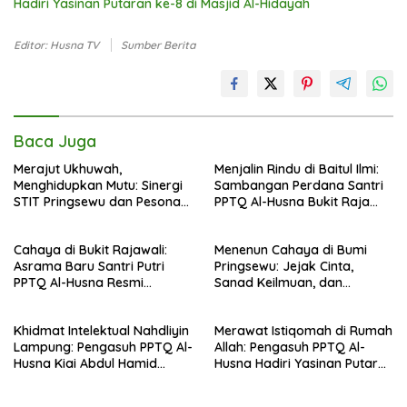
Hadiri Yasinan Putaran ke-8 di Masjid Al-Hidayah
Editor: Husna TV
Sumber Berita
Baca Juga
Merajut Ukhuwah,
Menjalin Rindu di Baitul Ilmi:
Menghidupkan Mutu: Sinergi
Sambangan Perdana Santri
STIT Pringsewu dan Pesona
PPTQ Al-Husna Bukit Raja
Silaturahmi di Bukit Raja Wali
Wali, Merajut Makna
Perpisahan Menuju Cahaya
Cahaya di Bukit Rajawali:
Menenun Cahaya di Bumi
Suci
Asrama Baru Santri Putri
Pringsewu: Jejak Cinta,
PPTQ Al-Husna Resmi
Sanad Keilmuan, dan
Ditempati
Keteguhan Khidmah Dr. KH.
Abdul Hamid di Jalan
Khidmat Intelektual Nahdliyin
Merawat Istiqomah di Rumah
Nahdlatul Ulama
Lampung: Pengasuh PPTQ Al-
Allah: Pengasuh PPTQ Al-
Husna Kiai Abdul Hamid
Husna Hadiri Yasinan Putaran
Sambut Undangan Menulis
ke-8 di Masjid Al-Hidayah
Buku Antologi Muktamar ke-