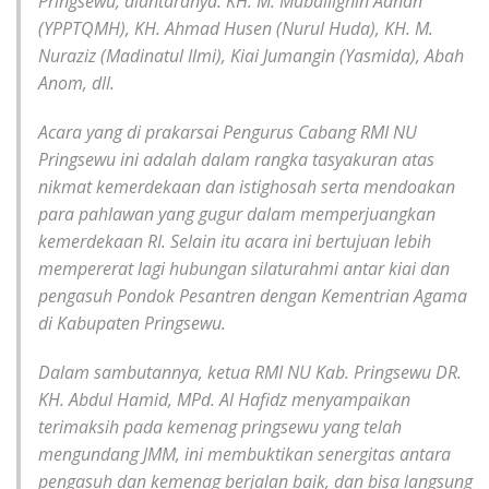
Pringsewu, diantaranya: KH. M. Muballighin Adnan
(YPPTQMH), KH. Ahmad Husen (Nurul Huda), KH. M.
Nuraziz (Madinatul Ilmi), Kiai Jumangin (Yasmida), Abah
Anom, dll.
Acara yang di prakarsai Pengurus Cabang RMI NU
Pringsewu ini adalah dalam rangka tasyakuran atas
nikmat kemerdekaan dan istighosah serta mendoakan
para pahlawan yang gugur dalam memperjuangkan
kemerdekaan RI. Selain itu acara ini bertujuan lebih
mempererat lagi hubungan silaturahmi antar kiai dan
pengasuh Pondok Pesantren dengan Kementrian Agama
di Kabupaten Pringsewu.
Dalam sambutannya, ketua RMI NU Kab. Pringsewu DR.
KH. Abdul Hamid, MPd. Al Hafidz menyampaikan
terimaksih pada kemenag pringsewu yang telah
mengundang JMM, ini membuktikan senergitas antara
pengasuh dan kemenag berjalan baik, dan bisa langsung