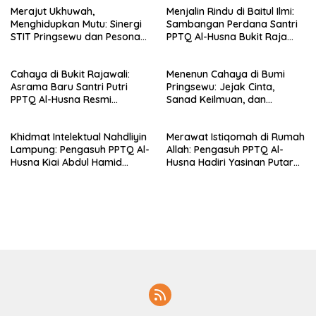
Merajut Ukhuwah,
Menjalin Rindu di Baitul Ilmi:
Menghidupkan Mutu: Sinergi
Sambangan Perdana Santri
STIT Pringsewu dan Pesona
PPTQ Al-Husna Bukit Raja
Silaturahmi di Bukit Raja Wali
Wali, Merajut Makna
Perpisahan Menuju Cahaya
Cahaya di Bukit Rajawali:
Menenun Cahaya di Bumi
Suci
Asrama Baru Santri Putri
Pringsewu: Jejak Cinta,
PPTQ Al-Husna Resmi
Sanad Keilmuan, dan
Ditempati
Keteguhan Khidmah Dr. KH.
Abdul Hamid di Jalan
Khidmat Intelektual Nahdliyin
Merawat Istiqomah di Rumah
Nahdlatul Ulama
Lampung: Pengasuh PPTQ Al-
Allah: Pengasuh PPTQ Al-
Husna Kiai Abdul Hamid
Husna Hadiri Yasinan Putaran
Sambut Undangan Menulis
ke-8 di Masjid Al-Hidayah
Buku Antologi Muktamar ke-
35 NU