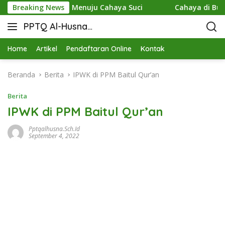
akna Perpisahan Menuju Cahaya Suci
Breaking News
Cahaya di Bukit Raj
PPTQ Al-Husna
Bukit Raja Wali
Home
Artikel
Pendaftaran Online
Kontak
Beranda
Berita
IPWK di PPM Baitul Qur’an
Berita
IPWK di PPM Baitul Qur’an
Pptqalhusna.sch.id
September 4, 2022