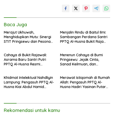
Baca Juga
Merajut Ukhuwah,
Menjalin Rindu di Baitul Ilmi:
Menghidupkan Mutu: Sinergi
Sambangan Perdana Santri
STIT Pringsewu dan Pesona
PPTQ Al-Husna Bukit Raja
Silaturahmi di Bukit Raja Wali
Wali, Merajut Makna
Perpisahan Menuju Cahaya
Cahaya di Bukit Rajawali:
Menenun Cahaya di Bumi
Suci
Asrama Baru Santri Putri
Pringsewu: Jejak Cinta,
PPTQ Al-Husna Resmi
Sanad Keilmuan, dan
Ditempati
Keteguhan Khidmah Dr. KH.
Abdul Hamid di Jalan
Khidmat Intelektual Nahdliyin
Merawat Istiqomah di Rumah
Nahdlatul Ulama
Lampung: Pengasuh PPTQ Al-
Allah: Pengasuh PPTQ Al-
Husna Kiai Abdul Hamid
Husna Hadiri Yasinan Putaran
Sambut Undangan Menulis
ke-8 di Masjid Al-Hidayah
Buku Antologi Muktamar ke-
35 NU
Rekomendasi untuk kamu