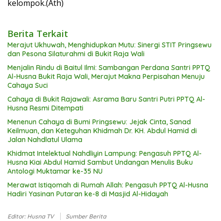
kelompok.(Ath)
Berita Terkait
Merajut Ukhuwah, Menghidupkan Mutu: Sinergi STIT Pringsewu
dan Pesona Silaturahmi di Bukit Raja Wali
Menjalin Rindu di Baitul Ilmi: Sambangan Perdana Santri PPTQ
Al-Husna Bukit Raja Wali, Merajut Makna Perpisahan Menuju
Cahaya Suci
Cahaya di Bukit Rajawali: Asrama Baru Santri Putri PPTQ Al-
Husna Resmi Ditempati
Menenun Cahaya di Bumi Pringsewu: Jejak Cinta, Sanad
Keilmuan, dan Keteguhan Khidmah Dr. KH. Abdul Hamid di
Jalan Nahdlatul Ulama
Khidmat Intelektual Nahdliyin Lampung: Pengasuh PPTQ Al-
Husna Kiai Abdul Hamid Sambut Undangan Menulis Buku
Antologi Muktamar ke-35 NU
Merawat Istiqomah di Rumah Allah: Pengasuh PPTQ Al-Husna
Hadiri Yasinan Putaran ke-8 di Masjid Al-Hidayah
Editor: Husna TV
Sumber Berita