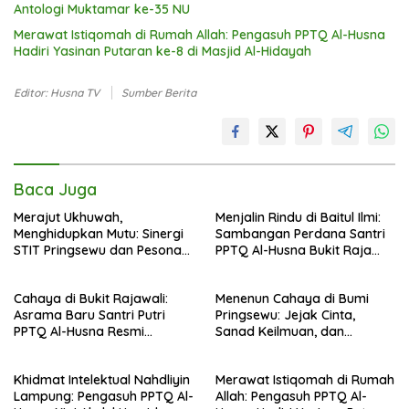
Antologi Muktamar ke-35 NU
Merawat Istiqomah di Rumah Allah: Pengasuh PPTQ Al-Husna
Hadiri Yasinan Putaran ke-8 di Masjid Al-Hidayah
Editor: Husna TV
Sumber Berita
Baca Juga
Merajut Ukhuwah,
Menjalin Rindu di Baitul Ilmi:
Menghidupkan Mutu: Sinergi
Sambangan Perdana Santri
STIT Pringsewu dan Pesona
PPTQ Al-Husna Bukit Raja
Silaturahmi di Bukit Raja Wali
Wali, Merajut Makna
Perpisahan Menuju Cahaya
Cahaya di Bukit Rajawali:
Menenun Cahaya di Bumi
Suci
Asrama Baru Santri Putri
Pringsewu: Jejak Cinta,
PPTQ Al-Husna Resmi
Sanad Keilmuan, dan
Ditempati
Keteguhan Khidmah Dr. KH.
Abdul Hamid di Jalan
Khidmat Intelektual Nahdliyin
Merawat Istiqomah di Rumah
Nahdlatul Ulama
Lampung: Pengasuh PPTQ Al-
Allah: Pengasuh PPTQ Al-