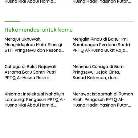
Husna Kiai Abdul Hamid
Husna Hadiri Yasinan Putaran
Sambut Undangan Menulis
ke-8 di Masjid Al-Hidayah
Buku Antologi Muktamar ke-
35 NU
Rekomendasi untuk kamu
Merajut Ukhuwah,
Menjalin Rindu di Baitul Ilmi:
Menghidupkan Mutu: Sinergi
Sambangan Perdana Santri
STIT Pringsewu dan Pesona
PPTQ Al-Husna Bukit Raja
Silaturahmi di Bukit Raja Wali
Wali, Merajut Makna
Perpisahan Menuju Cahaya
Cahaya di Bukit Rajawali:
Menenun Cahaya di Bumi
Suci
Asrama Baru Santri Putri
Pringsewu: Jejak Cinta,
PPTQ Al-Husna Resmi
Sanad Keilmuan, dan
Ditempati
Keteguhan Khidmah Dr. KH.
Abdul Hamid di Jalan
Khidmat Intelektual Nahdliyin
Merawat Istiqomah di Rumah
Nahdlatul Ulama
Lampung: Pengasuh PPTQ Al-
Allah: Pengasuh PPTQ Al-
Husna Kiai Abdul Hamid
Husna Hadiri Yasinan Putaran
Sambut Undangan Menulis
ke-8 di Masjid Al-Hidayah
Buku Antologi Muktamar ke-
35 NU