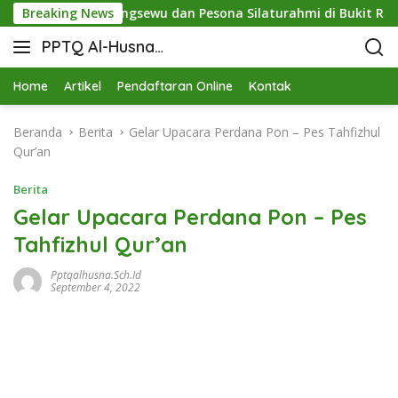
ergi STIT Pringsewu dan Pesona Silaturahmi di Bukit Raja Wal
Breaking News
PPTQ Al-Husna
Bukit Raja Wali
Home
Artikel
Pendaftaran Online
Kontak
Beranda
Berita
Gelar Upacara Perdana Pon – Pes Tahfizhul
Qur’an
Berita
Gelar Upacara Perdana Pon – Pes
Tahfizhul Qur’an
Pptqalhusna.sch.id
September 4, 2022