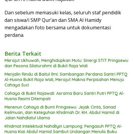
Dan sebelum memasuki kelas, seluruh staf pendidik
dan siswa/i SMP Qur’an dan SMA Al Hamidy
mengadakan foto bersama untuk dokumentasi
perdana.
Berita Terkait
Merajut Ukhuwah, Menghidupkan Mutu: Sinergi STIT Pringsewu
dan Pesona Silaturahmi di Bukit Raja Wali
Menjalin Rindu di Baitul Ilmi: Sambangan Perdana Santri PPTQ
Al-Husna Bukit Raja Wali, Merajut Makna Perpisahan Menuju
Cahaya Suci
Cahaya di Bukit Rajawali: Asrama Baru Santri Putri PPTQ Al-
Husna Resmi Ditempati
Menenun Cahaya di Bumi Pringsewu: Jejak Cinta, Sanad
Keilmuan, dan Keteguhan Khidmah Dr. KH. Abdul Hamid di
Jalan Nahdlatul Ulama
Khidmat Intelektual Nahdliyin Lampung: Pengasuh PPTQ Al-
Husna Kiai Abdul Hamid Sambut Undangan Menulis Buku