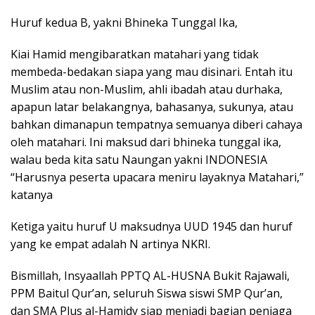
Huruf kedua B, yakni Bhineka Tunggal Ika,
Kiai Hamid mengibaratkan matahari yang tidak
membeda-bedakan siapa yang mau disinari. Entah itu
Muslim atau non-Muslim, ahli ibadah atau durhaka,
apapun latar belakangnya, bahasanya, sukunya, atau
bahkan dimanapun tempatnya semuanya diberi cahaya
oleh matahari. Ini maksud dari bhineka tunggal ika,
walau beda kita satu Naungan yakni INDONESIA
“Harusnya peserta upacara meniru layaknya Matahari,”
katanya
Ketiga yaitu huruf U maksudnya UUD 1945 dan huruf
yang ke empat adalah N artinya NKRI.
Bismillah, Insyaallah PPTQ AL-HUSNA Bukit Rajawali,
PPM Baitul Qur’an, seluruh Siswa siswi SMP Qur’an,
dan SMA Plus al-Hamidy siap menjadi bagian penjaga