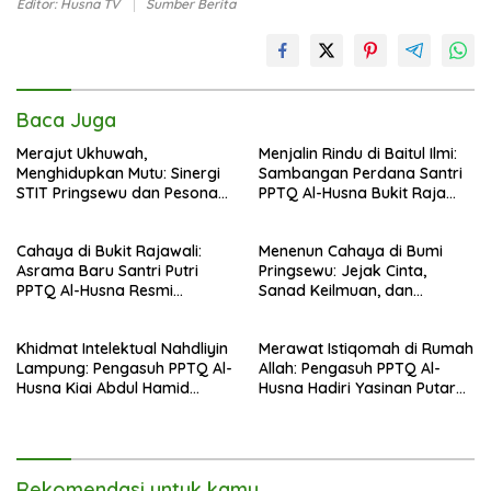
Editor: Husna TV
Sumber Berita
Baca Juga
Merajut Ukhuwah,
Menjalin Rindu di Baitul Ilmi:
Menghidupkan Mutu: Sinergi
Sambangan Perdana Santri
STIT Pringsewu dan Pesona
PPTQ Al-Husna Bukit Raja
Silaturahmi di Bukit Raja Wali
Wali, Merajut Makna
Perpisahan Menuju Cahaya
Cahaya di Bukit Rajawali:
Menenun Cahaya di Bumi
Suci
Asrama Baru Santri Putri
Pringsewu: Jejak Cinta,
PPTQ Al-Husna Resmi
Sanad Keilmuan, dan
Ditempati
Keteguhan Khidmah Dr. KH.
Abdul Hamid di Jalan
Khidmat Intelektual Nahdliyin
Merawat Istiqomah di Rumah
Nahdlatul Ulama
Lampung: Pengasuh PPTQ Al-
Allah: Pengasuh PPTQ Al-
Husna Kiai Abdul Hamid
Husna Hadiri Yasinan Putaran
Sambut Undangan Menulis
ke-8 di Masjid Al-Hidayah
Buku Antologi Muktamar ke-
35 NU
Rekomendasi untuk kamu