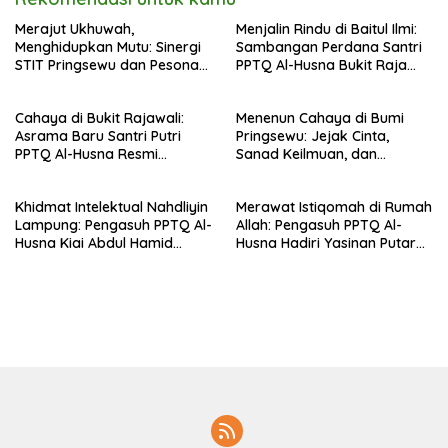
Merajut Ukhuwah,
Menjalin Rindu di Baitul Ilmi:
Menghidupkan Mutu: Sinergi
Sambangan Perdana Santri
STIT Pringsewu dan Pesona
PPTQ Al-Husna Bukit Raja
Silaturahmi di Bukit Raja Wali
Wali, Merajut Makna
Perpisahan Menuju Cahaya
Cahaya di Bukit Rajawali:
Menenun Cahaya di Bumi
Suci
Asrama Baru Santri Putri
Pringsewu: Jejak Cinta,
PPTQ Al-Husna Resmi
Sanad Keilmuan, dan
Ditempati
Keteguhan Khidmah Dr. KH.
Abdul Hamid di Jalan
Khidmat Intelektual Nahdliyin
Merawat Istiqomah di Rumah
Nahdlatul Ulama
Lampung: Pengasuh PPTQ Al-
Allah: Pengasuh PPTQ Al-
Husna Kiai Abdul Hamid
Husna Hadiri Yasinan Putaran
Sambut Undangan Menulis
ke-8 di Masjid Al-Hidayah
Buku Antologi Muktamar ke-
35 NU