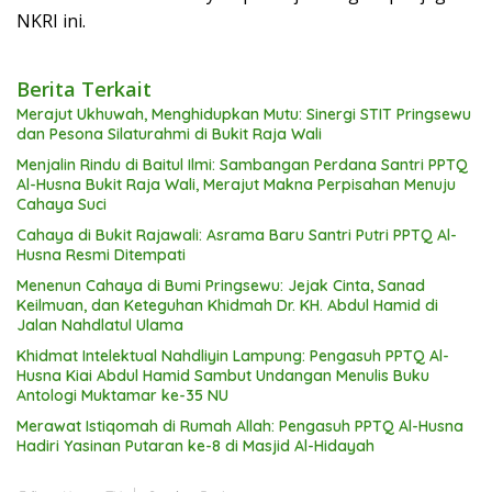
NKRI ini.
Berita Terkait
Merajut Ukhuwah, Menghidupkan Mutu: Sinergi STIT Pringsewu
dan Pesona Silaturahmi di Bukit Raja Wali
Menjalin Rindu di Baitul Ilmi: Sambangan Perdana Santri PPTQ
Al-Husna Bukit Raja Wali, Merajut Makna Perpisahan Menuju
Cahaya Suci
Cahaya di Bukit Rajawali: Asrama Baru Santri Putri PPTQ Al-
Husna Resmi Ditempati
Menenun Cahaya di Bumi Pringsewu: Jejak Cinta, Sanad
Keilmuan, dan Keteguhan Khidmah Dr. KH. Abdul Hamid di
Jalan Nahdlatul Ulama
Khidmat Intelektual Nahdliyin Lampung: Pengasuh PPTQ Al-
Husna Kiai Abdul Hamid Sambut Undangan Menulis Buku
Antologi Muktamar ke-35 NU
Merawat Istiqomah di Rumah Allah: Pengasuh PPTQ Al-Husna
Hadiri Yasinan Putaran ke-8 di Masjid Al-Hidayah