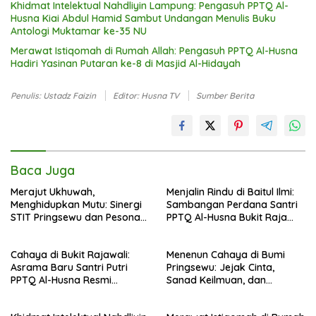
Khidmat Intelektual Nahdliyin Lampung: Pengasuh PPTQ Al-
Husna Kiai Abdul Hamid Sambut Undangan Menulis Buku
Antologi Muktamar ke-35 NU
Merawat Istiqomah di Rumah Allah: Pengasuh PPTQ Al-Husna
Hadiri Yasinan Putaran ke-8 di Masjid Al-Hidayah
Penulis: Ustadz Faizin
Editor: Husna TV
Sumber Berita
Baca Juga
Merajut Ukhuwah,
Menjalin Rindu di Baitul Ilmi:
Menghidupkan Mutu: Sinergi
Sambangan Perdana Santri
STIT Pringsewu dan Pesona
PPTQ Al-Husna Bukit Raja
Silaturahmi di Bukit Raja Wali
Wali, Merajut Makna
Perpisahan Menuju Cahaya
Cahaya di Bukit Rajawali:
Menenun Cahaya di Bumi
Suci
Asrama Baru Santri Putri
Pringsewu: Jejak Cinta,
PPTQ Al-Husna Resmi
Sanad Keilmuan, dan
Ditempati
Keteguhan Khidmah Dr. KH.
Abdul Hamid di Jalan