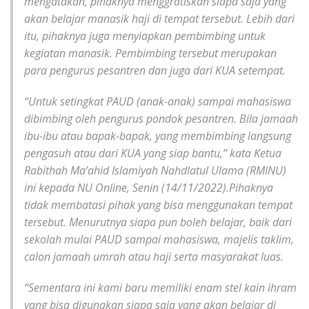
mengatakan, pihaknya menggratiskan siapa saja yang
akan belajar manasik haji di tempat tersebut. Lebih dari
itu, pihaknya juga menyiapkan pembimbing untuk
kegiatan manasik. Pembimbing tersebut merupakan
para pengurus pesantren dan juga dari KUA setempat.
“Untuk setingkat PAUD (anak-anak) sampai mahasiswa
dibimbing oleh pengurus pondok pesantren. Bila jamaah
ibu-ibu atau bapak-bapak, yang membimbing langsung
pengasuh atau dari KUA yang siap bantu,” kata Ketua
Rabithah Ma’ahid Islamiyah Nahdlatul Ulama (RMINU)
ini kepada NU Online, Senin (14/11/2022).Pihaknya
tidak membatasi pihak yang bisa menggunakan tempat
tersebut. Menurutnya siapa pun boleh belajar, baik dari
sekolah mulai PAUD sampai mahasiswa, majelis taklim,
calon jamaah umrah atau haji serta masyarakat luas.
“Sementara ini kami baru memiliki enam stel kain ihram
yang bisa digunakan siapa saja yang akan belajar di