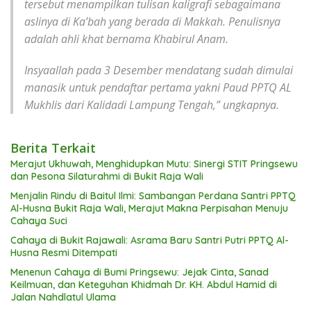
tersebut menampilkan tulisan kaligrafi sebagaimana
aslinya di Ka’bah yang berada di Makkah. Penulisnya
adalah ahli khat bernama Khabirul Anam.
Insyaallah pada 3 Desember mendatang sudah dimulai
manasik untuk pendaftar pertama yakni Paud PPTQ AL
Mukhlis dari Kalidadi Lampung Tengah,” ungkapnya.
Berita Terkait
Merajut Ukhuwah, Menghidupkan Mutu: Sinergi STIT Pringsewu
dan Pesona Silaturahmi di Bukit Raja Wali
Menjalin Rindu di Baitul Ilmi: Sambangan Perdana Santri PPTQ
Al-Husna Bukit Raja Wali, Merajut Makna Perpisahan Menuju
Cahaya Suci
Cahaya di Bukit Rajawali: Asrama Baru Santri Putri PPTQ Al-
Husna Resmi Ditempati
Menenun Cahaya di Bumi Pringsewu: Jejak Cinta, Sanad
Keilmuan, dan Keteguhan Khidmah Dr. KH. Abdul Hamid di
Jalan Nahdlatul Ulama