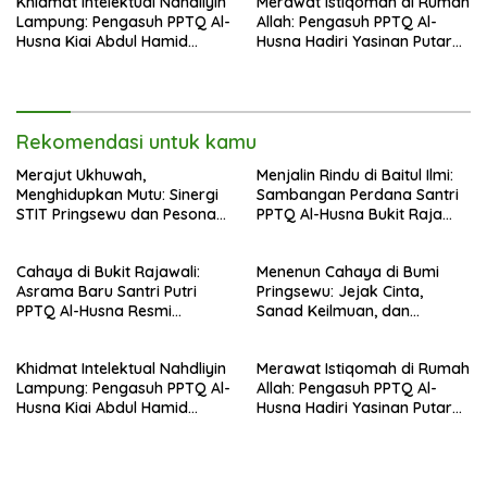
Khidmat Intelektual Nahdliyin
Merawat Istiqomah di Rumah
Nahdlatul Ulama
Lampung: Pengasuh PPTQ Al-
Allah: Pengasuh PPTQ Al-
Husna Kiai Abdul Hamid
Husna Hadiri Yasinan Putaran
Sambut Undangan Menulis
ke-8 di Masjid Al-Hidayah
Buku Antologi Muktamar ke-
35 NU
Rekomendasi untuk kamu
Merajut Ukhuwah,
Menjalin Rindu di Baitul Ilmi:
Menghidupkan Mutu: Sinergi
Sambangan Perdana Santri
STIT Pringsewu dan Pesona
PPTQ Al-Husna Bukit Raja
Silaturahmi di Bukit Raja Wali
Wali, Merajut Makna
Perpisahan Menuju Cahaya
Cahaya di Bukit Rajawali:
Menenun Cahaya di Bumi
Suci
Asrama Baru Santri Putri
Pringsewu: Jejak Cinta,
PPTQ Al-Husna Resmi
Sanad Keilmuan, dan
Ditempati
Keteguhan Khidmah Dr. KH.
Abdul Hamid di Jalan
Khidmat Intelektual Nahdliyin
Merawat Istiqomah di Rumah
Nahdlatul Ulama
Lampung: Pengasuh PPTQ Al-
Allah: Pengasuh PPTQ Al-
Husna Kiai Abdul Hamid
Husna Hadiri Yasinan Putaran
Sambut Undangan Menulis
ke-8 di Masjid Al-Hidayah
Buku Antologi Muktamar ke-
35 NU