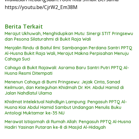
https://youtu.be/CjrW2_Em38M
Berita Terkait
Merajut Ukhuwah, Menghidupkan Mutu: Sinergi STIT Pringsewu
dan Pesona Silaturahmi di Bukit Raja Wali
Menjalin Rindu di Baitul Ilmi: Sambangan Perdana Santri PPTQ
Al-Husna Bukit Raja Wali, Merajut Makna Perpisahan Menuju
Cahaya Suci
Cahaya di Bukit Rajawali: Asrama Baru Santri Putri PPTQ Al-
Husna Resmi Ditempati
Menenun Cahaya di Bumi Pringsewu: Jejak Cinta, Sanad
Keilmuan, dan Keteguhan Khidmah Dr. KH. Abdul Hamid di
Jalan Nahdlatul Ulama
Khidmat Intelektual Nahdliyin Lampung: Pengasuh PPTQ Al-
Husna Kiai Abdul Hamid Sambut Undangan Menulis Buku
Antologi Muktamar ke-35 NU
Merawat Istiqomah di Rumah Allah: Pengasuh PPTQ Al-Husna
Hadiri Yasinan Putaran ke-8 di Masjid Al-Hidayah