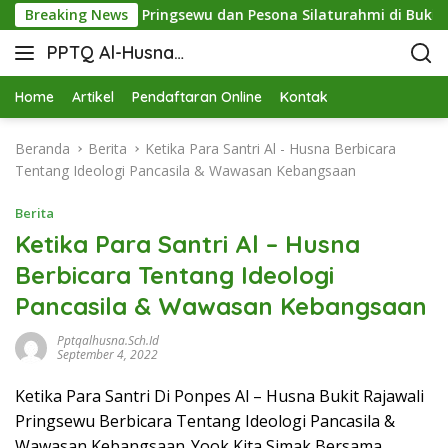
u: Sinergi STIT Pringsewu dan Pesona Silaturahmi di Bukit Ra
Breaking News
PPTQ Al-Husna
Bukit Raja Wali
Home
Artikel
Pendaftaran Online
Kontak
Beranda
Berita
Ketika Para Santri Al - Husna Berbicara
Tentang Ideologi Pancasila & Wawasan Kebangsaan
Berita
Ketika Para Santri Al – Husna
Berbicara Tentang Ideologi
Pancasila & Wawasan Kebangsaan
Pptqalhusna.sch.id
September 4, 2022
Ketika Para Santri Di Ponpes Al – Husna Bukit Rajawali
Pringsewu Berbicara Tentang Ideologi Pancasila &
Wawasan Kebangsaan..Yook Kita Simak Bersama