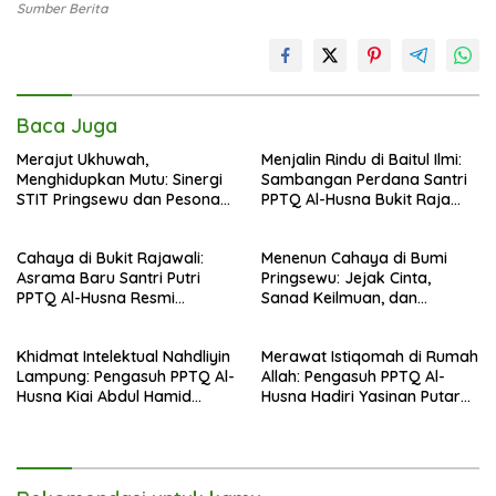
Sumber Berita
Baca Juga
Merajut Ukhuwah,
Menjalin Rindu di Baitul Ilmi:
Menghidupkan Mutu: Sinergi
Sambangan Perdana Santri
STIT Pringsewu dan Pesona
PPTQ Al-Husna Bukit Raja
Silaturahmi di Bukit Raja Wali
Wali, Merajut Makna
Perpisahan Menuju Cahaya
Cahaya di Bukit Rajawali:
Menenun Cahaya di Bumi
Suci
Asrama Baru Santri Putri
Pringsewu: Jejak Cinta,
PPTQ Al-Husna Resmi
Sanad Keilmuan, dan
Ditempati
Keteguhan Khidmah Dr. KH.
Abdul Hamid di Jalan
Khidmat Intelektual Nahdliyin
Merawat Istiqomah di Rumah
Nahdlatul Ulama
Lampung: Pengasuh PPTQ Al-
Allah: Pengasuh PPTQ Al-
Husna Kiai Abdul Hamid
Husna Hadiri Yasinan Putaran
Sambut Undangan Menulis
ke-8 di Masjid Al-Hidayah
Buku Antologi Muktamar ke-
35 NU