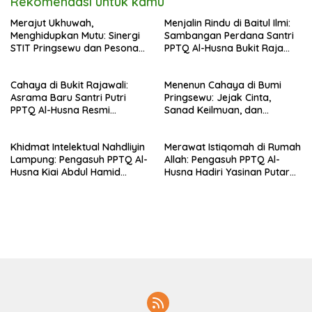
Rekomendasi untuk kamu
Merajut Ukhuwah,
Menjalin Rindu di Baitul Ilmi:
Menghidupkan Mutu: Sinergi
Sambangan Perdana Santri
STIT Pringsewu dan Pesona
PPTQ Al-Husna Bukit Raja
Silaturahmi di Bukit Raja Wali
Wali, Merajut Makna
Perpisahan Menuju Cahaya
Cahaya di Bukit Rajawali:
Menenun Cahaya di Bumi
Suci
Asrama Baru Santri Putri
Pringsewu: Jejak Cinta,
PPTQ Al-Husna Resmi
Sanad Keilmuan, dan
Ditempati
Keteguhan Khidmah Dr. KH.
Abdul Hamid di Jalan
Khidmat Intelektual Nahdliyin
Merawat Istiqomah di Rumah
Nahdlatul Ulama
Lampung: Pengasuh PPTQ Al-
Allah: Pengasuh PPTQ Al-
Husna Kiai Abdul Hamid
Husna Hadiri Yasinan Putaran
Sambut Undangan Menulis
ke-8 di Masjid Al-Hidayah
Buku Antologi Muktamar ke-
35 NU